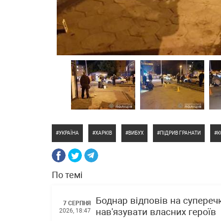
УКРАЇНА
ХАРКІВ
ВИБУХ
ПІДРИВ ГРАНАТИ
К
По темі
Боднар відповів на супереч
7 СЕРПНЯ
нав'язувати власних героїв
2026, 18:47