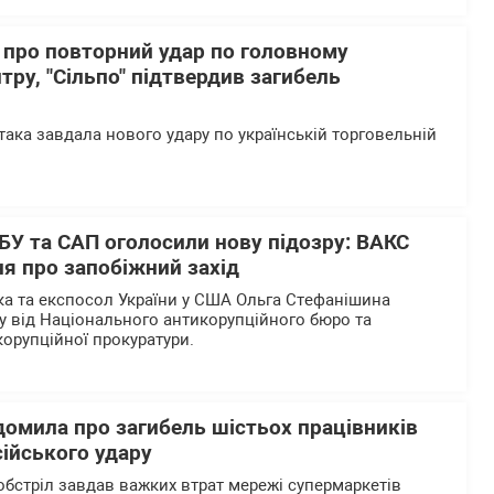
 про повторний удар по головному
тру, "Сільпо" підтвердив загибель
така завдала нового удару по українській торговельній
БУ та САП оголосили нову підозру: ВАКС
я про запобіжний захід
а та експосол України у США Ольга Стефанішина
у від Національного антикорупційного бюро та
корупційної прокуратури.
домила про загибель шістьох працівників
сійського удару
обстріл завдав важких втрат мережі супермаркетів