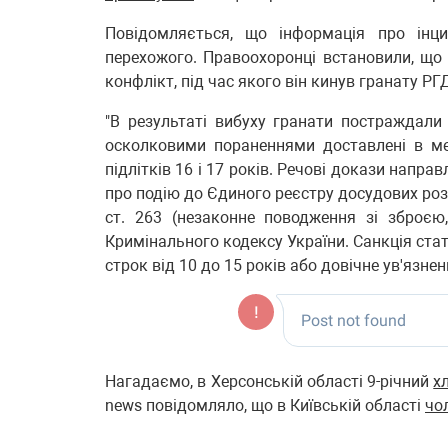
Повідомляється, що інформація про інци
перехожого. Правоохоронці встановили, що
конфлікт, під час якого він кинув гранату РГД
"В результаті вибуху гранати постраждали 
осколковими пораненнями доставлені в ме
підлітків 16 і 17 років. Речові докази напра
про подію до Єдиного реєстру досудових розслі
ст. 263 (незаконне поводження зі зброє
Кримінального кодексу України. Санкція ста
строк від 10 до 15 років або довічне ув'язнен
Нагадаємо, в Херсонській області 9-річний
х
news повідомляло, що в Київській області
чо