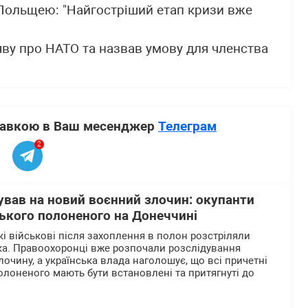
 Польщею: "Найгостріший етап кризи вже
ву про НАТО та назвав умову для членства
ставкою в Ваш месенджер
Телеграм
2
ував на новий воєнний злочин: окупанти
ького полоненого на Донеччині
кі військові після захоплення в полон розстріляли
ка. Правоохоронці вже розпочали розслідування
очину, а українська влада наголошує, що всі причетні
олоненого мають бути встановлені та притягнуті до