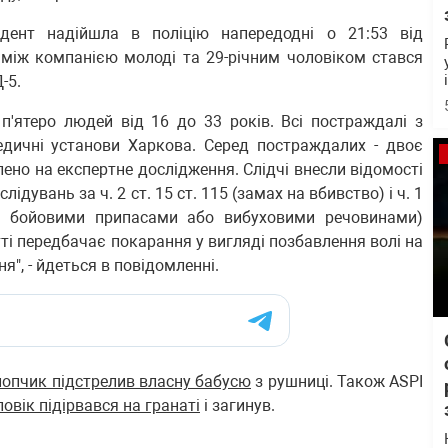
дент надійшла в поліцію напередодні о 21:53 від
 між компанією молоді та 29-річним чоловіком стався
-5.
п'ятеро людей від 16 до 33 років. Всі постраждалі з
дичні установи Харкова. Серед постраждалих - двоє
влено на експертне дослідження. Слідчі внесли відомості
дувань за ч. 2 ст. 15 ст. 115 (замах на вбивство) і ч. 1
ю, бойовими припасами або вибуховими речовинами)
тті передбачає покарання у вигляді позбавлення волі на
ня", - йдеться в повідомленні.
лопчик підстрелив власну бабусю
з рушниці. Також ASPI
ловік підірвався на гранаті
і загинув.