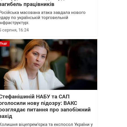
загибель працівників
Російська масована атака завдала нового
удару по українській торговельній
інфраструктурі.
5 серпня, 16:24
Події
Стефанішиній НАБУ та САП
оголосили нову підозру: ВАКС
розглядає питання про запобіжний
захід
Колишня віцепрем’єрка та експосол України у