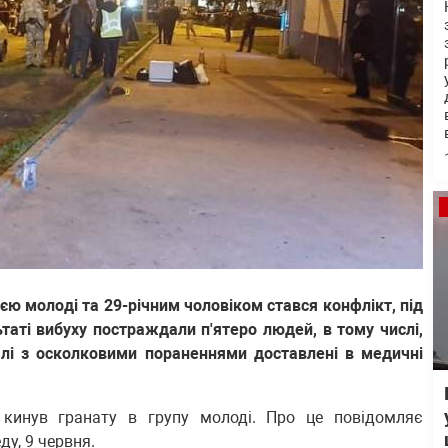
ією молоді та 29-річним чоловіком стався конфлікт, під
ьтаті вибуху постраждали п'ятеро людей, в тому числі,
далі з осколковими пораненнями доставлені в медичні
к кинув гранату в групу молоді. Про це повідомляє
ду, 9 червня.