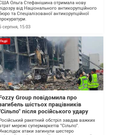
США Ольга Стефанішина отримала нову
підозру від Національного антикорупційного
бюро та Спеціалізованої антикорупційної
прокуратури.
5 серпня, 15:03
Події
Fozzy Group повідомила про
загибель шістьох працівників
"Сільпо" після російського удару
Російський ракетний обстріл завдав важких
втрат мережі супермаркетів "Сільпо".
Унаслідок атаки загинули шестеро