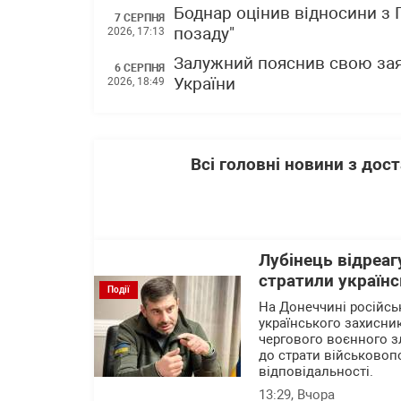
Боднар оцінив відносини з
7 СЕРПНЯ
позаду"
2026, 17:13
Залужний пояснив свою зая
6 СЕРПНЯ
України
2026, 18:49
Всі головні новини з до
Лубінець відреаг
стратили українс
Події
На Донеччині російсь
українського захисни
чергового воєнного зл
до страти військовоп
відповідальності.
13:29
, Вчора