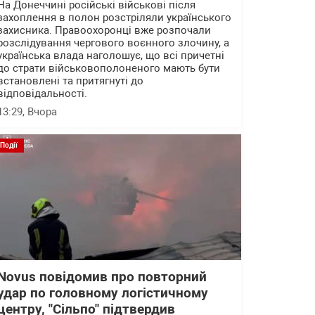
На Донеччині російські військові після
захоплення в полон розстріляли українського
захисника. Правоохоронці вже розпочали
розслідування чергового воєнного злочину, а
українська влада наголошує, що всі причетні
до страти військовополоненого мають бути
встановлені та притягнуті до
відповідальності.
13:29
, Вчора
Події
Novus повідомив про повторний
удар по головному логістичному
центру, "Сільпо" підтвердив