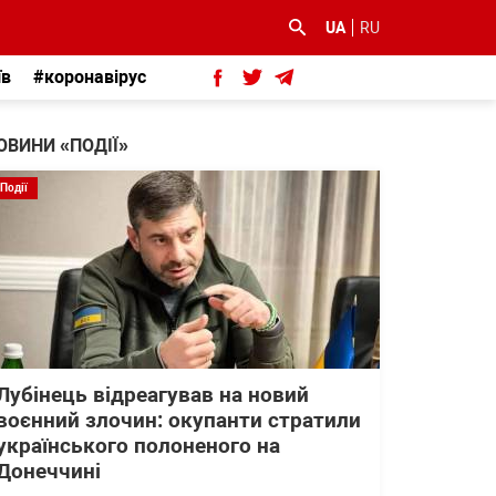
UA
RU
їв
#коронавірус
ОВИНИ «ПОДІЇ»
Події
Лубінець відреагував на новий
воєнний злочин: окупанти стратили
українського полоненого на
Донеччині