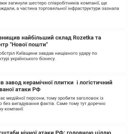
таки загинули шестеро співробітників компанії, ще
ждали, а частина торговельної інфраструктури зазнала
 знищив найбільший склад Rozetka та
нтр "Нової пошти"
бстріл Київщини завдав нищівного удару по
ктурі українського бізнесу.
ив завод керамічної плитки і логістичний
ваної атаки РФ
ає медійної персони, тому зробити заголовок із
без вигадування фактів. Саме тому тут доречно
у компанії.
сштаби нічної атаки РФ: головною ціллю