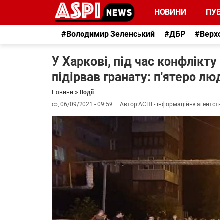
НОВИНИ
ПУБ
#Володимир Зеленський
#ДБР
#Верх
У Харкові, під час конфлікту
підірвав гранату: п'ятеро лю
Новини
»
Події
ср, 06/09/2021 - 09:59
Автор:
АСПІ - інформаційне агентст