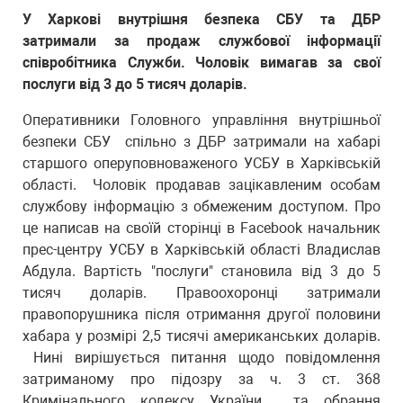
У Харкові внутрішня безпека СБУ та ДБР
затримали за продаж службової інформації
співробітника Служби. Чоловік вимагав за свої
послуги від 3 до 5 тисяч доларів.
Оперативники Головного управління внутрішньої
безпеки СБУ спільно з ДБР затримали на хабарі
старшого оперуповноваженого УСБУ в Харківській
області. Чоловік продавав зацікавленим особам
службову інформацію з обмеженим доступом. Про
це написав на своїй сторінці в Facebook начальник
прес-центру УСБУ в Харківській області Владислав
Абдула. Вартість "послуги" становила від 3 до 5
тисяч доларів. Правоохоронці затримали
правопорушника після отримання другої половини
хабара у розмірі 2,5 тисячі американських доларів.
Нині вирішується питання щодо повідомлення
затриманому про підозру за ч. 3 ст. 368
Кримінального кодексу України та обрання