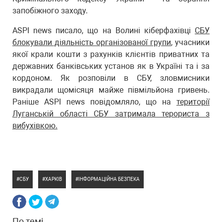
запобіжного заходу.
ASPI news писало, що на Волині кіберфахівці
СБУ
блокували діяльність організованої групи
, учасники
якої крали кошти з рахунків клієнтів приватних та
державних банківських установ як в Україні та і за
кордоном. Як розповіли в СБУ, зловмисники
викрадали щомісяця майже півмільйона гривень.
Раніше ASPI news повідомляло, що на
території
Луганській області СБУ затримала терориста з
вибухівкою.
СБУ
ХАРКІВ
ІНФОРМАЦІЙНА БЕЗПЕКА
По темі