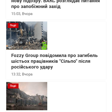
нову підозру: ВАКС розглядає питання
про запобіжний захід
15:03
, Вчора
Події
Fozzy Group повідомила про загибель
шістьох працівників "Сільпо" після
російського удару
13:32
, Вчора
Події