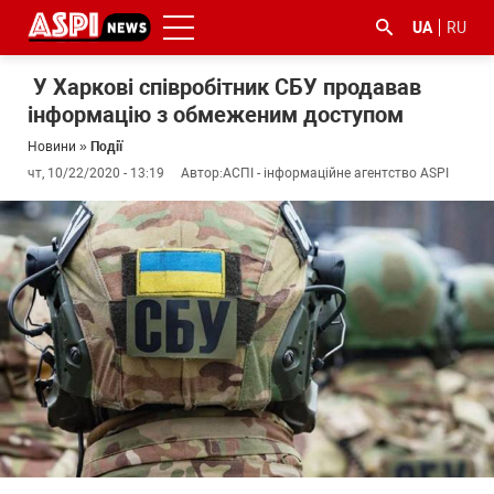
UA
RU
У Харкові співробітник СБУ продавав
інформацію з обмеженим доступом
Новини
»
Події
чт, 10/22/2020 - 13:19
Автор:
АСПІ - інформаційне агентство ASPI
#ООС
#боротьба
#ДФС
#Київ
#коронавірус
з
корупцією