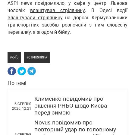
ASPI news повідомляло, у кафе у центрі Львова
чоловік
влаштував стрілянину
. В Одесі водії
влаштували стрілянину
на дорозі. Кермувальники
транспортних засобів розпочали з ним словесну
перепалку, а згодом й бійку.
КИЇВ
СТРІЛЯНИНА
По темі
Клименко повідомив про
6 СЕРПНЯ
рішення РНБО щодо Києва
2026, 12:21
перед зимою
Novus повідомив про
повторний удар по головному
5 СЕРПНЯ