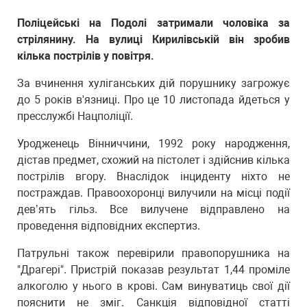
Поліцейські на Подолі затримали чоловіка за
стрілянину. На вулиці Кирилівській він зробив
кілька пострілів у повітря.
За вчинення хуліганських дій порушнику загрожує
до 5 років в'язниці. Про це 10 листопада йдеться у
пресслужбі Нацполіції.
Уродженець Вінниччини, 1992 року народження,
дістав предмет, схожий на пістолет і здійснив кілька
пострілів вгору. Внаслідок інциденту ніхто не
постраждав. Правоохоронці вилучили на місці події
дев’ять гільз. Все вилучене відправлено на
проведення відповідних експертиз.
Патрульні також перевірили правопорушника на
"Драгері". Пристрій показав результат 1,44 проміле
алкоголю у нього в крові. Сам винуватиць свої дії
пояснити не зміг. Санкція відповідної статті