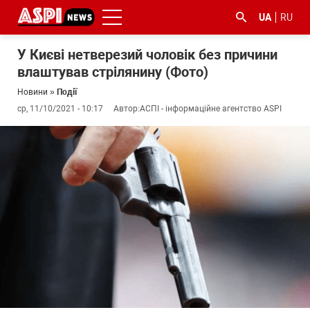
UA
RU
У Києві нетверезий чоловік без причини
влаштував стрілянину (Фото)
Новини
»
Події
ср, 11/10/2021 - 10:17
Автор:
АСПІ - інформаційне агентство ASPI
#ООС
#боротьба
#ДФС
#Київ
#коронавірус
з
корупцією