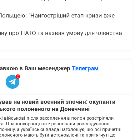
 Польщею: "Найгостріший етап кризи вже
ву про НАТО та назвав умову для членства
ставкою в Ваш месенджер
Телеграм
2
ував на новий воєнний злочин: окупанти
ького полоненого на Донеччині
кі військові після захоплення в полон розстріляли
ка. Правоохоронці вже розпочали розслідування
очину, а українська влада наголошує, що всі причетні
олоненого мають бути встановлені та притягнуті до