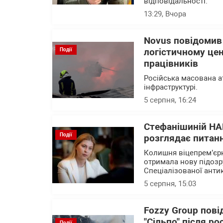
відповідальності.
13:29
, Вчора
Novus повідомив
Події
логістичному цен
працівників
Російська масована а
інфраструктурі.
5 серпня, 16:24
Стефанішиній НА
Події
розглядає питанн
Колишня віцепрем’єрк
отримала нову підозр
Спеціалізованої анти
5 серпня, 15:03
Fozzy Group пові
"Сільпо" після ро
Події