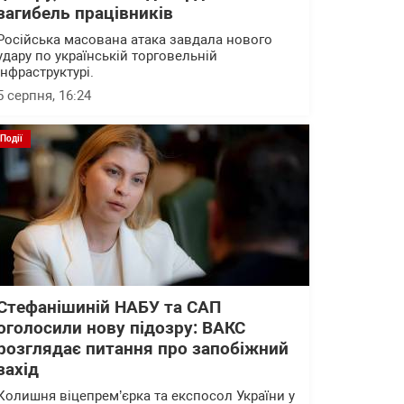
загибель працівників
Російська масована атака завдала нового
удару по українській торговельній
інфраструктурі.
5 серпня, 16:24
Події
Стефанішиній НАБУ та САП
оголосили нову підозру: ВАКС
розглядає питання про запобіжний
захід
Колишня віцепрем’єрка та експосол України у