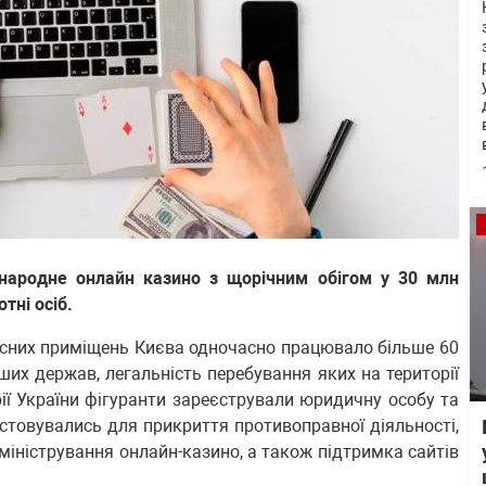
ародне онлайн казино з щорічним обігом у 30 млн
тні осіб.
існих приміщень Києва одночасно працювало більше 60
нших держав, легальність перебування яких на території
ії України фігуранти зареєстрували юридичну особу та
истовувались для прикриття противоправної діяльності,
міністрування онлайн-казино, а також підтримка сайтів