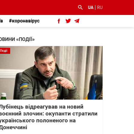
UA
RU
їв
#коронавірус
ОВИНИ «ПОДІЇ»
Події
Лубінець відреагував на новий
воєнний злочин: окупанти стратили
українського полоненого на
Донеччині