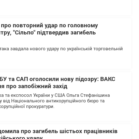
 про повторний удар по головному
тру, "Сільпо" підтвердив загибель
така завдала нового удару по українській торговельній
БУ та САП оголосили нову підозру: ВАКС
я про запобіжний захід
а та експосол України у США Ольга Стефанішина
у від Національного антикорупційного бюро та
корупційної прокуратури.
домила про загибель шістьох працівників
сійського удару