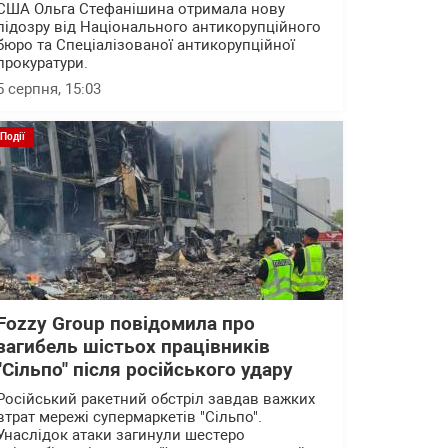
США Ольга Стефанішина отримала нову
підозру від Національного антикорупційного
бюро та Спеціалізованої антикорупційної
прокуратури.
5 серпня, 15:03
Події
Fozzy Group повідомила про
загибель шістьох працівників
"Сільпо" після російського удару
Російський ракетний обстріл завдав важких
втрат мережі супермаркетів "Сільпо".
Унаслідок атаки загинули шестеро