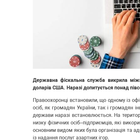
Державна фіскальна служба викрила міжн
доларів США. Наразі допитується понад півсо
Правоохоронці встановили, що одному із оф
осіб, як громадян України, так і громадян і
держави наразі встановлюється. ️На територ
низку фізичних осіб–підприємців, які викор
основним видом яких була організація та ад
із надання послуг азартних ігор.