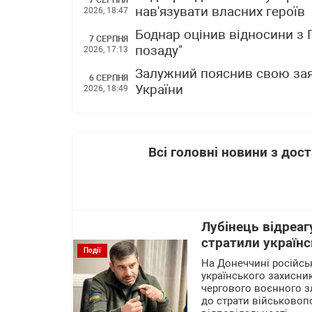
нав'язувати власних героїв
2026, 18:47
Боднар оцінив відносини з
7 СЕРПНЯ
позаду"
2026, 17:13
Залужний пояснив свою зая
6 СЕРПНЯ
України
2026, 18:49
Всі головні новини з до
Лубінець відреаг
стратили українс
Події
На Донеччині російсь
українського захисни
чергового воєнного зл
до страти військовоп