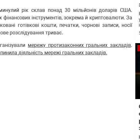
минулий рік склав понад 30 мільйонів доларів США.
 фінансових інструментів, зокрема й криптовалюти. За
вані готівкові кошти, печатки, чорнові записи, носії
дове розслідування триває.
рганізували
мережу протизаконних гральних закладів
.
ипинила діяльність мережі гральних закладів.