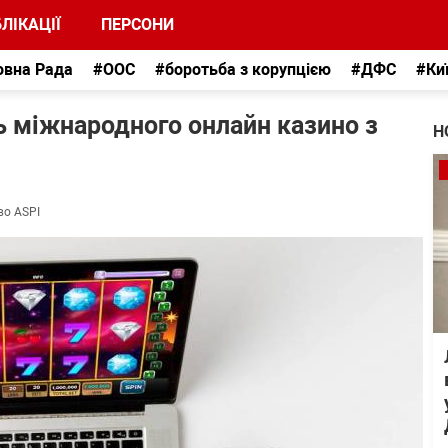
ЛІКАЦІЇ
ПЕРСОНИ
овна Рада
#ООС
#боротьба з корупцією
#ДФС
#Ки
ь міжнародного онлайн казино з
Н
во ASPI