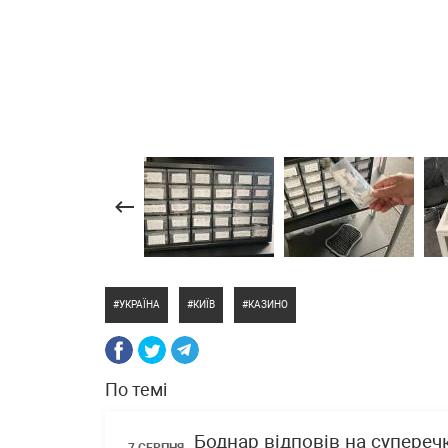
УКРАЇНА
КИЇВ
КАЗИНО
По темі
Боднар відповів на супереч
7 СЕРПНЯ