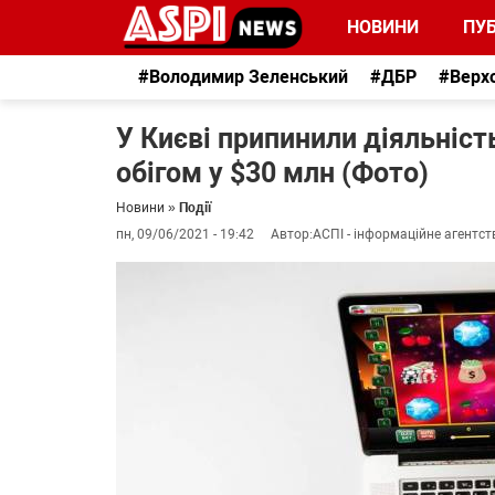
НОВИНИ
ПУБ
#Володимир Зеленський
#ДБР
#Верх
У Києві припинили діяльніст
обігом у $30 млн (Фото)
Новини
»
Події
пн, 09/06/2021 - 19:42
Автор:
АСПІ - інформаційне агентст