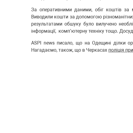
За оперативними даними, обіг коштів за 
Виводили кошти за допомогою різноманітних
результатами обшуку було вилучено необліко
інформації, комп’ютерну техніку тощо. Досу
ASPI news писало, що на Одещині ділки о
Нагадаємо, також, що в Черкасах
поліція пр