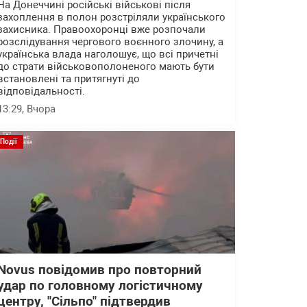
На Донеччині російські військові після
захоплення в полон розстріляли українського
захисника. Правоохоронці вже розпочали
розслідування чергового воєнного злочину, а
українська влада наголошує, що всі причетні
до страти військовополоненого мають бути
встановлені та притягнуті до
відповідальності.
13:29
, Вчора
Події
Novus повідомив про повторний
удар по головному логістичному
центру, "Сільпо" підтвердив