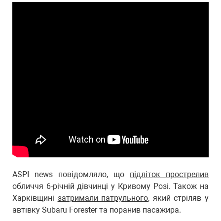
ASPI news повідомляло, що
підліток прострелив
обличчя 6-річній дівчинці у Кривому Розі. Також на
Харківщині
затримали патрульного
, який стріляв у
автівку Subaru Forester та поранив пасажира.