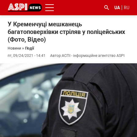
UA
RU
У Кременчуці мешканець
багатоповерхівки стріляв у поліцейських
(Фото, Відео)
Новини
»
Події
пт, 09/24/2021 - 14:41
Автор:
АСПІ - інформаційне агентство ASPI
#ООС
#боротьба
#ДФС
#Київ
#коронавірус
з
корупцією