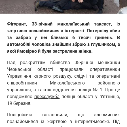
Фігурант, 33-річний миколаївський таксист, із
жертвою познайомився в інтернеті. Потерпілу вбив
та забрав у неї близько 6 тисяч гривень. В
автомобілі чоловіка знайшли зброю з глушником, з
якої ймовірно й була застрелена жінка.
Над розкриттям вбивства 38-річної мешканки
Черкаської області працювали оперативники
Управління карного розшуку, слідчі та оперативні
співробітники Миколаївського районного
управління, а також відділення поліції № 1. Про це
повідомляє
пресслужба
поліції області у п'ятницю,
19 березня.
Поліцейські встановили, що зловмисник
познайомився із жертвою в інтернет-мережі. Під