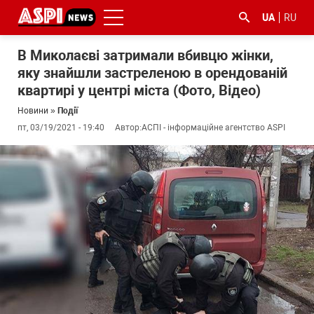
UA
RU
В Миколаєві затримали вбивцю жінки,
яку знайшли застреленою в орендованій
квартирі у центрі міста (Фото, Відео)
Новини
»
Події
пт, 03/19/2021 - 19:40
Автор:
АСПІ - інформаційне агентство ASPI
#ООС
#боротьба
#ДФС
#Київ
#коронавірус
з
корупцією