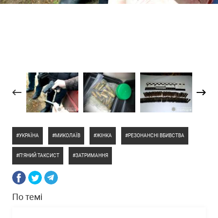
УКРАЇНА
МИКОЛАЇВ
ЖІНКА
РЕЗОНАНСНІ ВБИВСТВА
П'ЯНИЙ ТАКСИСТ
ЗАТРИМАННЯ
По темі