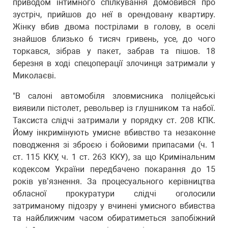
приводом інтимного спілкування домовився про
зустріч, прийшов до неї в орендовану квартиру.
Жінку вбив двома пострілами в голову, в оселі
знайшов близько 6 тисяч гривень, усе, до чого
торкався, зібрав у пакет, забрав та пішов. 18
березня в ході спецоперації злочинця затримали у
Миколаєві.
"В салоні автомобіля зловмисника поліцейські
виявили пістолет, револьвер із глушником та набої.
Таксиста слідчі затримали у порядку ст. 208 КПК.
Йому інкримінують умисне вбивство та незаконне
поводження зі зброєю і бойовими припасами (ч. 1
ст. 115 ККУ, ч. 1 ст. 263 ККУ), за що Кримінальним
кодексом України передбачено покарання до 15
років ув’язнення. За процесуального керівництва
обласної прокуратури слідчі оголосили
затриманому підозру у вчинені умисного вбивства
та найближчим часом обиратиметься запобіжний