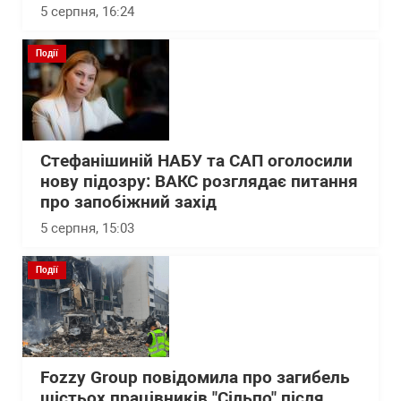
5 серпня, 16:24
Події
Стефанішиній НАБУ та САП оголосили
нову підозру: ВАКС розглядає питання
про запобіжний захід
5 серпня, 15:03
Події
Fozzy Group повідомила про загибель
шістьох працівників "Сільпо" після