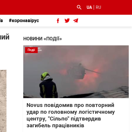
UA
RU
їв
#коронавірус
ний
НОВИНИ «ПОДІЇ»
Події
Novus повідомив про повторний
удар по головному логістичному
центру, "Сільпо" підтвердив
загибель працівників