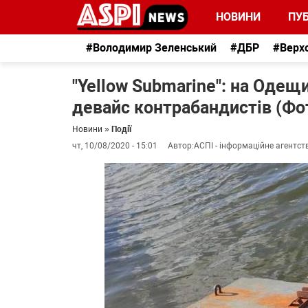
НОВИНИ
ПУБ
#Володимир Зеленський
#ДБР
#Верх
"Yellow Submarine": на Одещ
девайс контрабандистів (Фот
Новини
»
Події
чт, 10/08/2020 - 15:01
Автор:
АСПІ - інформаційне агентст