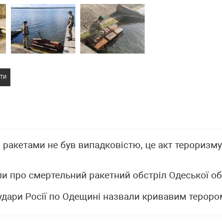
ТИ
ракетами не був випадковістю, це акт тероризму
ли про смертельний ракетний обстріл Одеської об
 удари Росії по Одещині назвали кривавим тероро