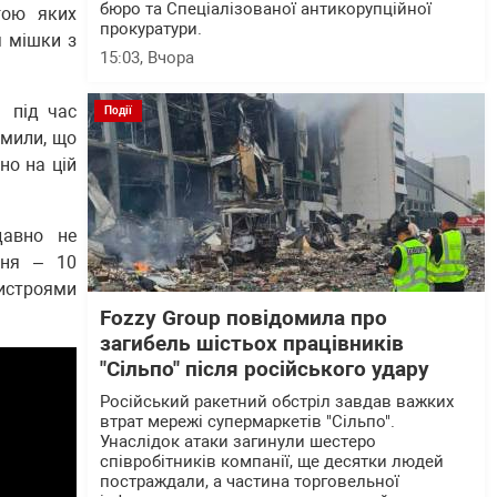
бюро та Спеціалізованої антикорупційної
гою яких
прокуратури.
я мішки з
15:03
, Вчора
и під час
Події
омили, що
но на цій
давно не
ння – 10
истроями
Fozzy Group повідомила про
загибель шістьох працівників
"Сільпо" після російського удару
Російський ракетний обстріл завдав важких
втрат мережі супермаркетів "Сільпо".
Унаслідок атаки загинули шестеро
співробітників компанії, ще десятки людей
постраждали, а частина торговельної