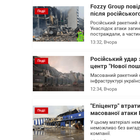
Fozzy Group пові
Події
після російськог
Російський ракетний о
Унаслідок атаки заги
постраждали, а части
13:32
, Вчора
Російський удар
Події
центр "Нової пош
Масований ракетний о
інфраструктурі україн
12:34
, Вчора
"Епіцентр" втрат
Події
масованої атаки
У цьому матеріалі не
неможливо без вигаду
компанії.