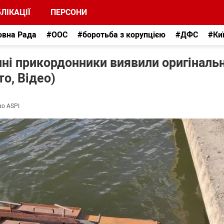
ЛІКАЦІЇ
ПЕРСОНИ
овна Рада
#ООС
#боротьба з корупцією
#ДФС
#Ки
ині прикордонники виявили оригіналь
о, Відео)
во ASPI