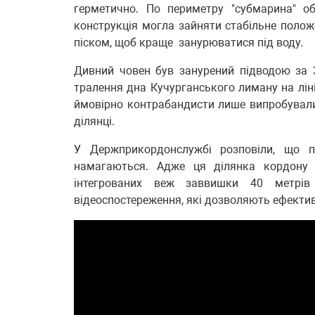
герметично. По периметру "субмарина" о
конструкція могла зайняти стабільне полож
піском, щоб краще занурюватися під воду.
Дивний човен був занурений підводою за 
тралення дна Кучурганського лиману на лі
ймовірно контрабандисти лише випробували 
ділянці.
У Держприкордонслужбі розповіли, що 
намагаються. Адже ця ділянка кордону 
інтегрованих веж заввишки 40 метрів
відеоспостереження, які дозволяють ефекти