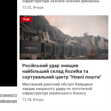
інфраструктури зазнала значних руйнувань.
13:32
, Вчора
Події
Російський удар знищив
найбільший склад Rozetka та
сортувальний центр "Нової пошти"
Масований ракетний обстріл Київщини
завдав нищівного удару по логістичній
інфраструктурі українського бізнесу.
лочинного
12:34
, Вчора
тейнерних