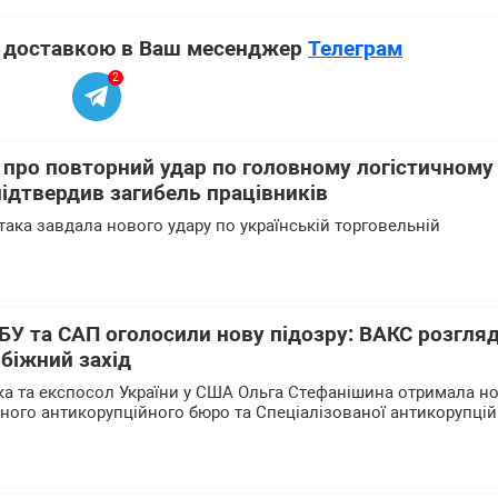
 з доставкою в Ваш месенджер
Телеграм
2
 про повторний удар по головному логістичному
 підтвердив загибель працівників
така завдала нового удару по українській торговельній
БУ та САП оголосили нову підозру: ВАКС розгля
біжний захід
а та експосол України у США Ольга Стефанішина отримала н
ьного антикорупційного бюро та Спеціалізованої антикорупцій