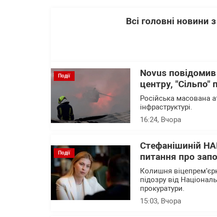
Всі головні новини
Novus повідомив
Події
центру, "Сільпо"
Російська масована а
інфраструктурі.
16:24
, Вчора
Стефанішиній НА
Події
питання про запо
Колишня віцепрем’єрк
підозру від Націонал
прокуратури.
15:03
, Вчора