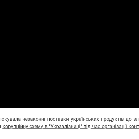
локувала незаконні поставки українських продуктів до з
и
корупційну схему в "Укрзалізниці" під час організації кон