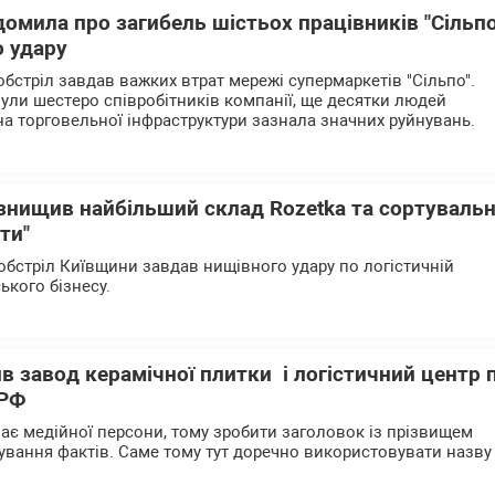
домила про загибель шістьох працівників "Сільпо
о удару
бстріл завдав важких втрат мережі супермаркетів "Сільпо".
нули шестеро співробітників компанії, ще десятки людей
на торговельної інфраструктури зазнала значних руйнувань.
 знищив найбільший склад Rozetka та сортуваль
ти"
бстріл Київщини завдав нищівного удару по логістичній
ського бізнесу.
ив завод керамічної плитки і логістичний центр 
 РФ
має медійної персони, тому зробити заголовок із прізвищем
вання фактів. Саме тому тут доречно використовувати назву