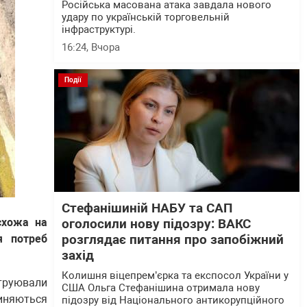
Російська масована атака завдала нового
удару по українській торговельній
інфраструктурі.
16:24
, Вчора
Події
Стефанішиній НАБУ та САП
схожа на
оголосили нову підозру: ВАКС
я потреб
розглядає питання про запобіжний
захід
Колишня віцепрем’єрка та експосол України у
струювали
США Ольга Стефанішина отримала нову
чиняються
підозру від Національного антикорупційного