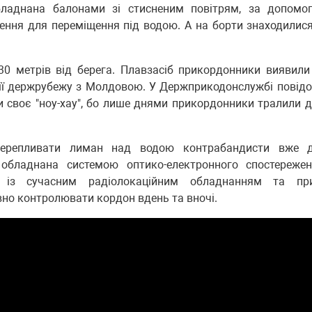
бладнана балонами зі стисненим повітрям, за допомо
ення для переміщення під водою. А на борти знаходилис
30 метрів від берега. Плавзасіб прикордонники виявил
нії держрубежу з Молдовою. У Держприкодонслужбі повід
своє "ноу-хау", бо лише днями прикордонники тралили д
перепливати лиман над водою контрабандисти вже 
обладнана системою оптико-електронного спостереже
 із сучасним радіолокаційним обладнанням та пр
вно контролювати кордон вдень та вночі.