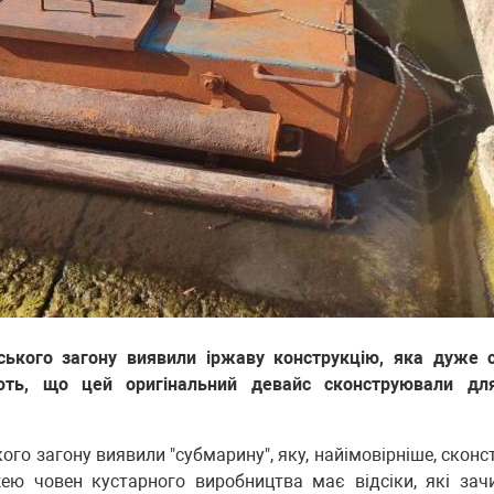
ського загону виявили іржаву конструкцію, яка дуже 
ють, що цей оригінальний девайс сконструювали дл
ого загону виявили "субмарину", яку, найімовірніше, скон
жею човен кустарного виробництва має відсіки, які за