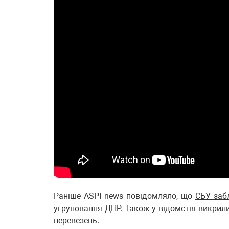
Раніше ASPI news повідомляло, що
СБУ заб
угруповання ДНР.
Також у відомстві викрил
перевезень.