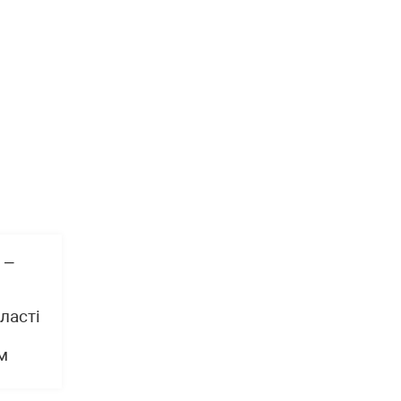
 –
ласті
м