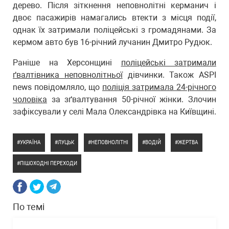
дерево. Після зіткнення неповнолітні керманич і
двоє пасажирів намагались втекти з місця події,
однак їх затримали поліцейські з громадянами. За
кермом авто був 16-річний лучанин Дмитро Рудюк.
Раніше на Херсонщині
поліцейські затримали
ґвалтівника неповнолітньої
дівчинки. Також ASPI
news повідомляло, що
поліція затримала 24-річного
чоловіка
за зґвалтування 50-річної жінки. Злочин
зафіксували у селі Мала Олександрівка на Київщині.
УКРАЇНА
ЛУЦЬК
НЕПОВНОЛІТНІ
ВОДІЙ
ЖЕРТВА
ПІШОХОДНІ ПЕРЕХОДИ
По темі