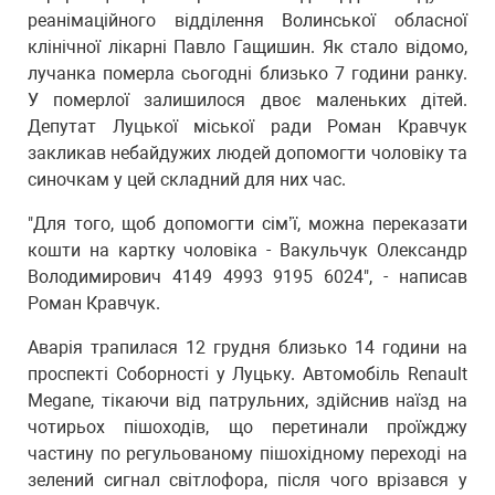
реанімаційного відділення Волинської обласної
клінічної лікарні Павло Гащишин. Як стало відомо,
лучанка померла сьогодні близько 7 години ранку.
У померлої залишилося двоє маленьких дітей.
Депутат Луцької міської ради Роман Кравчук
закликав небайдужих людей допомогти чоловіку та
синочкам у цей складний для них час.
"Для того, щоб допомогти сім’ї, можна переказати
кошти на картку чоловіка - Вакульчук Олександр
Володимирович 4149 4993 9195 6024", - написав
Роман Кравчук.
Аварія трапилася 12 грудня близько 14 години на
проспекті Соборності у Луцьку. Автомобіль Renault
Megane, тікаючи від патрульних, здійснив наїзд на
чотирьох пішоходів, що перетинали проїжджу
частину по регульованому пішохідному переході на
зелений сигнал світлофора, після чого врізався у