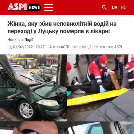
UA
RU
Жінка, яку збив неповнолітній водій на
переході у Луцьку померла в лікарні
Новини
»
Події
нд, 01/02/2022 - 20:27
Автор:
АСПІ - інформаційне агентство ASPI
#ООС
#боротьба
#ДФС
#Київ
#коронавірус
з
корупцією