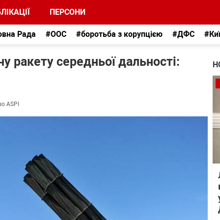
ЛІКАЦІЇ
ПЕРСОНИ
овна Рада
#ООС
#боротьба з корупцією
#ДФС
#Ки
у ракету середньої дальності:
Н
во ASPI