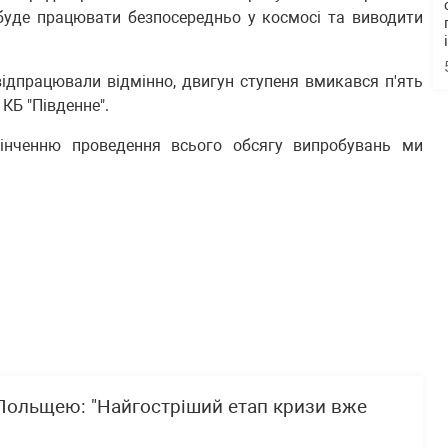
н буде працювати безпосередньо у космосі та виводити
відпрацювали відмінно, двигун ступеня вмикався п'ять
КБ "Південне".
інченню проведення всього обсягу випробувань ми
 Польщею: "Найгостріший етап кризи вже