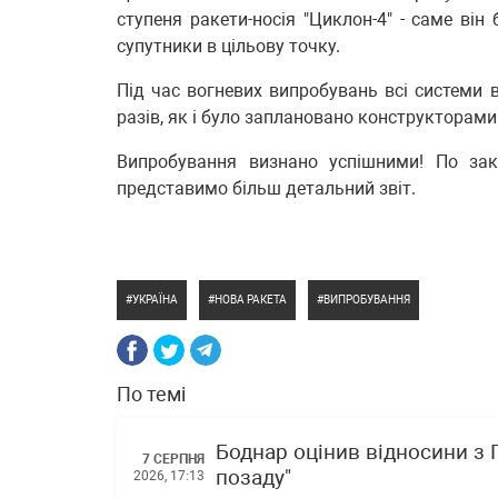
ступеня ракети-носія "Циклон-4" - саме ві
супутники в цільову точку.
Під час вогневих випробувань всі системи 
разів, як і було заплановано конструкторами 
Випробування визнано успішними! По зак
представимо більш детальний звіт.
УКРАЇНА
НОВА РАКЕТА
ВИПРОБУВАННЯ
По темі
Боднар оцінив відносини з
7 СЕРПНЯ
позаду"
2026, 17:13