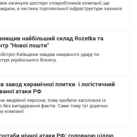
таки загинули шестеро співробітників компанії, ще
ждали, а частина торговельної інфраструктури зазнала
 знищив найбільший склад Rozetka та
нтр "Нової пошти"
бстріл Київщини завдав нищівного удару по
ктурі українського бізнесу.
ив завод керамічної плитки і логістичний
ваної атаки РФ
ає медійної персони, тому зробити заголовок із
без вигадування фактів. Саме тому тут доречно
у компанії.
сштаби нічної атаки РФ: головною ціллю