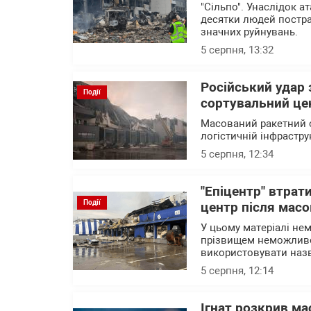
"Сільпо". Унаслідок а
десятки людей постра
значних руйнувань.
5 серпня, 13:32
Російський удар
Події
сортувальний це
Масований ракетний о
логістичній інфрастру
5 серпня, 12:34
"Епіцентр" втрат
Події
центр після масо
У цьому матеріалі нем
прізвищем неможливо 
використовувати назв
5 серпня, 12:14
Ігнат розкрив ма