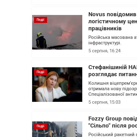
Novus повідомив
Події
логістичному цен
працівників
Російська масована а
інфраструктурі.
5 серпня, 16:24
Стефанішиній НА
Події
розглядає питанн
Колишня віцепрем’єрк
отримала нову підозр
Спеціалізованої анти
5 серпня, 15:03
Fozzy Group пові
"Сільпо" після ро
Події
Російський ракетний 