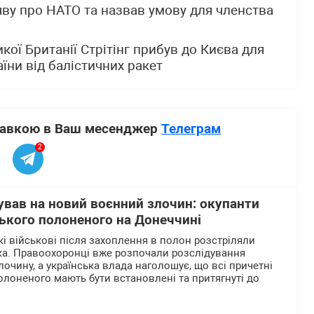
ву про НАТО та назвав умову для членства
кої Британії Стрітінг прибув до Києва для
їни від балістичних ракет
ставкою в Ваш месенджер
Телеграм
2
ував на новий воєнний злочин: окупанти
ького полоненого на Донеччині
кі військові після захоплення в полон розстріляли
ка. Правоохоронці вже розпочали розслідування
очину, а українська влада наголошує, що всі причетні
олоненого мають бути встановлені та притягнуті до