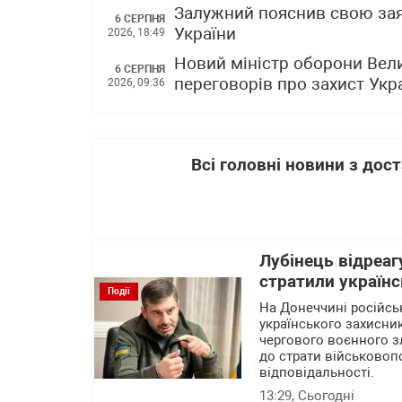
Залужний пояснив свою зая
6 СЕРПНЯ
України
2026, 18:49
Новий міністр оборони Вели
6 СЕРПНЯ
переговорів про захист Укра
2026, 09:36
Всі головні новини з до
Лубінець відреаг
стратили українс
Події
На Донеччині російсь
українського захисни
чергового воєнного зл
до страти військовоп
відповідальності.
13:29
, Сьогодні