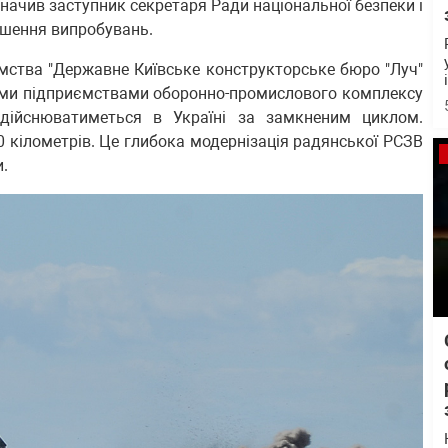
азначив заступник секретаря Ради національної безпеки і
ршення випробувань.
ємства "Державне Київське конструкторське бюро "Луч"
ними підприємствами оборонно-промислового комплексу
здійснюватиметься в Україні за замкненим циклом.
 кілометрів. Це глибока модернізація радянської РСЗВ
.