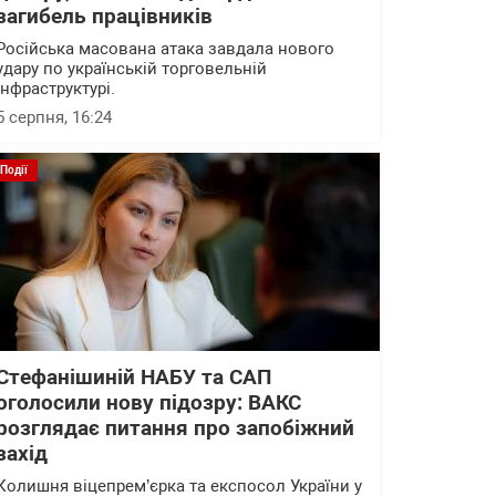
загибель працівників
Російська масована атака завдала нового
удару по українській торговельній
інфраструктурі.
5 серпня, 16:24
Події
Стефанішиній НАБУ та САП
оголосили нову підозру: ВАКС
розглядає питання про запобіжний
захід
Колишня віцепрем’єрка та експосол України у