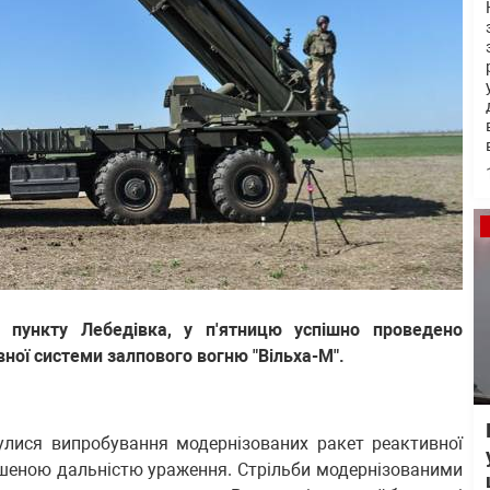
 пункту Лебедівка, у п'ятницю успішно проведено
ної системи залпового вогню "Вільха-М".
булися випробування модернізованих ракет реактивної
льшеною дальністю ураження. Стрільби модернізованими