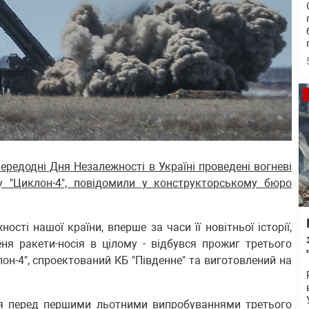
апередодні Дня Незалежності в Україні проведені вогневі
су "Циклон-4", повідомили у конструкторському бюро
ності нашої країни, вперше за часи її новітньої історії,
ня ракети-носія в цілому - відбувся прожиг третього
лон-4", спроектований КБ "Південне" та виготовлений на
ня перед першими льотними випробуваннями третього