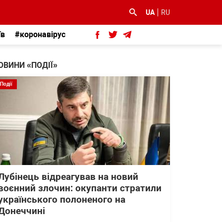
UA
RU
їв
#коронавірус
ОВИНИ «ПОДІЇ»
Події
Лубінець відреагував на новий
воєнний злочин: окупанти стратили
українського полоненого на
Донеччині