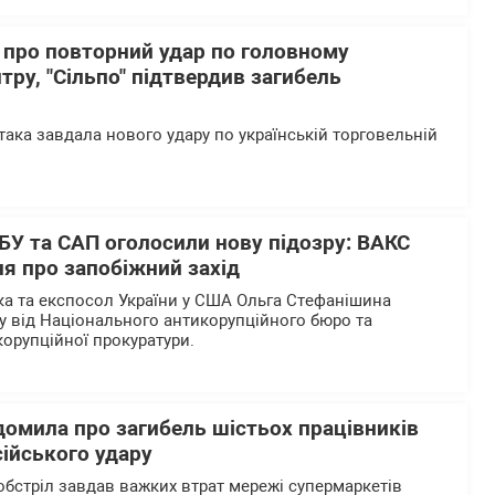
 про повторний удар по головному
тру, "Сільпо" підтвердив загибель
така завдала нового удару по українській торговельній
БУ та САП оголосили нову підозру: ВАКС
я про запобіжний захід
а та експосол України у США Ольга Стефанішина
у від Національного антикорупційного бюро та
корупційної прокуратури.
домила про загибель шістьох працівників
сійського удару
обстріл завдав важких втрат мережі супермаркетів