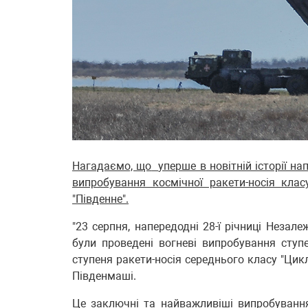
Нагадаємо, що
уперше в новітній історії н
випробування космічної ракети-носія кла
"Південне".
"23 серпня, напередодні 28-ї річниці Незалеж
були проведені вогневі випробування ступе
ступеня ракети-носія середнього класу "Цик
Південмаші.
Це заключні та найважливіші випробуван