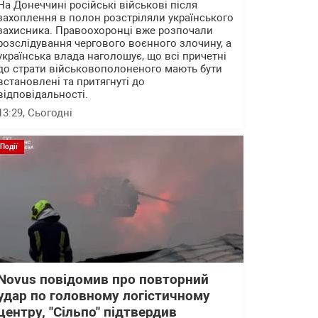
На Донеччині російські військові після
захоплення в полон розстріляли українського
захисника. Правоохоронці вже розпочали
розслідування чергового воєнного злочину, а
українська влада наголошує, що всі причетні
до страти військовополоненого мають бути
встановлені та притягнуті до
відповідальності.
13:29
, Сьогодні
Події
Novus повідомив про повторний
удар по головному логістичному
центру, "Сільпо" підтвердив