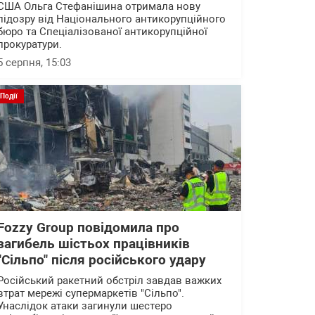
США Ольга Стефанішина отримала нову
підозру від Національного антикорупційного
бюро та Спеціалізованої антикорупційної
прокуратури.
5 серпня, 15:03
Події
Fozzy Group повідомила про
загибель шістьох працівників
"Сільпо" після російського удару
Російський ракетний обстріл завдав важких
втрат мережі супермаркетів "Сільпо".
Унаслідок атаки загинули шестеро