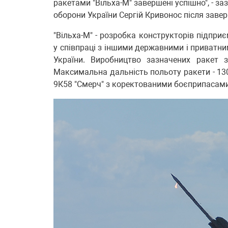
ракетами "Вільха-М" завершені успішно", - з
оборони України Сергій Кривонос після заве
"Вільха-М" - розробка конструкторів підпри
у співпраці з іншими державними і приват
України. Виробництво зазначених ракет 
Максимальна дальність польоту ракети - 130
9К58 "Смерч" з коректованими боєприпасами