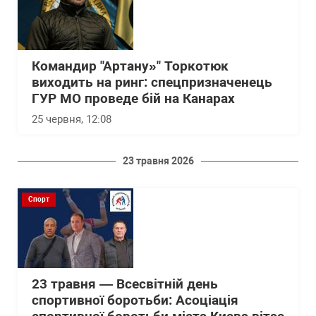
Командир "Артану»" Торкотюк
виходить на ринг: спецпризначенець
ГУР МО проведе бій на Канарах
25 червня, 12:08
23 травня 2026
Спорт
23 травня — Всесвітній день
спортивної боротьби: Асоціація