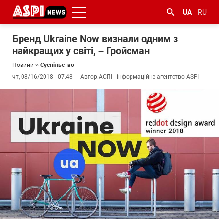
UA
RU
Бренд Ukraine Now визнали одним з
найкращих у світі, – Гройсман
Новини
»
Суспільство
чт, 08/16/2018 - 07:48
Автор:
АСПІ - інформаційне агентство ASPI
#ООС
#боротьба
#ДФС
#Київ
#коронавірус
з
корупцією