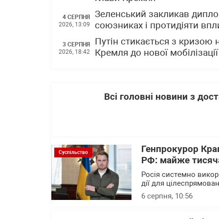
Зеленський закликав диплом
4 СЕРПНЯ
союзниках і протидіяти впли
2026, 13:09
Путін стикається з кризою 
3 СЕРПНЯ
Кремля до нової мобілізації
2026, 18:42
Всі головні новини з до
Генпрокурор Кра
Суспільство
РФ: майже тисяча
Росія системно викор
дії для цілеспрямова
6 серпня, 10:56