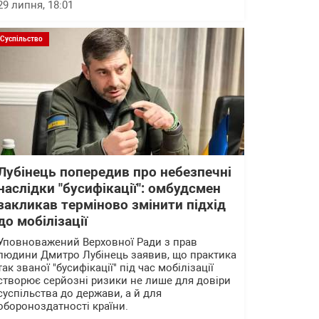
29 липня, 18:01
Суспільство
Лубінець попередив про небезпечні
наслідки "бусифікації": омбудсмен
закликав терміново змінити підхід
до мобілізації
Уповноважений Верховної Ради з прав
людини Дмитро Лубінець заявив, що практика
так званої "бусифікації" під час мобілізації
створює серйозні ризики не лише для довіри
суспільства до держави, а й для
обороноздатності країни.