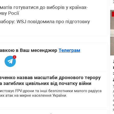
атів готуватися до виборів у країнах-
ву Росії
набору: WSJ повідомила про підготовку
ставкою в Ваш месенджер
Телеграм
2
вченко назвав масштаби дронового терору
 загиблих цивільних від початку війни
истовує FPV-дрони та інші безпілотники малого радіуса
них атак на мирне населення України.