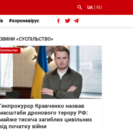
UA
RU
їв
#коронавірус
ОВИНИ «СУСПІЛЬСТВО»
Суспільство
Генпрокурор Кравченко назвав
масштаби дронового терору РФ:
майже тисяча загиблих цивільних
від початку війни