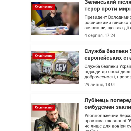
Зеленський після
Суспільство
терор проти мирн
Президент Володимир
російськими військов
заявивши, що такі дії
4 серпня, 17:24
Служба безпеки 
Суспільство
європейських ст
Служба безпеки Украї
підходи до своєї діял
доброчесності, прозо
29 липня, 18:01
Лубінець поперед
омбудсмен заклик
Суспільство
Уповноважений Верхо
практика так званої "
не лише для довіри с