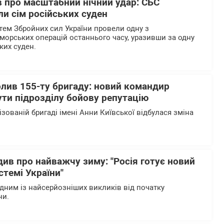
 про масштабний нічний удар: СБС
и сім російських суден
тем Збройних сил України провели одну з
морських операцій останнього часу, уразивши за одну
ьких суден.
олив 155-ту бригаду: новий командир
ти підрозділу бойову репутацію
ізованій бригаді імені Анни Київської відбулася зміна
ив про найважчу зиму: "Росія готує новий
стемі України"
одним із найсерйозніших викликів від початку
ни.