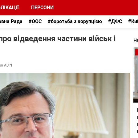
ЛІКАЦІЇ
ПЕРСОНИ
овна Рада
#ООС
#боротьба з корупцією
#ДФС
#Ки
про відведення частини військ і
Н
во ASPI