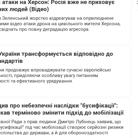
 атаки на Херсон: Росія вже не приховує
их людей (Відео)
 Зеленський жорстко відреагував на оприлюднене
ими відео атаки дрона на цивільного жителя Херсона,
 свідчать про повну деградацію агресора.
України трансформується відповідно до
андартів
ни продовжує впроваджувати сучасні європейські
ьності, приділяючи особливу увагу питанням
рості та ефективного урядування.
ив про небезпечні наслідки "бусифікації":
ав терміново змінити підхід до мобілізації
вної Ради з прав людини Дмитро Лубінець заявив, що
бусифікації" під час мобілізації створює серйозні ризики
успільства до держави, а й для обороноздатності