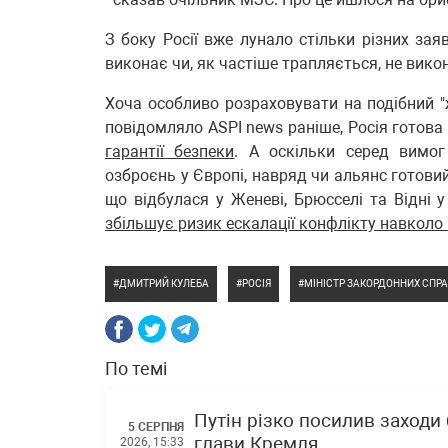
З боку Росії вже лунало стільки різних за
виконає чи, як частіше трапляється, не викон
Хоча особливо розраховувати на подібний "ж
повідомляло ASPI news раніше, Росія готова 
гарантії безпеки
. А оскільки серед вимог
озброєнь у Європі, навряд чи альянс готовий
що відбулася у Женеві, Брюсселі та Відні у
збільшує ризик ескалації конфлікту навколо
ДМИТРИЙ КУЛЕБА
РОСІЯ
МІНІСТР ЗАКОРДОННИХ СПРА
По темі
Путін різко посилив заходи
5 СЕРПНЯ
глави Кремля
2026, 15:33