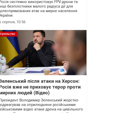
Росія системно використовує FPV-дрони та
інші безпілотники малого радіуса дії для
цілеспрямованих атак на мирне населення
України.
6 серпня, 10:56
Суспільство
Зеленський після атаки на Херсон:
Росія вже не приховує терор проти
мирних людей (Відео)
Президент Володимир Зеленський жорстко
відреагував на оприлюднене російськими
військовими відео атаки дрона на цивільного