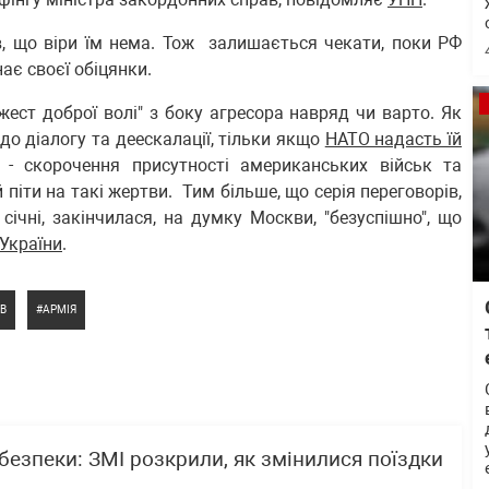
яв, що віри їм нема. Тож залишається чекати, поки РФ
ає своєї обіцянки.
ест доброї волі" з боку агресора навряд чи варто. Як
до діалогу та деескалації, тільки якщо
НАТО надасть їй
 - скорочення присутності американських військ та
 піти на такі жертви. Тим більше, що серія переговорів,
 січні, закінчилася, на думку Москви, "безуспішно", що
 України
.
В
АРМІЯ
 безпеки: ЗМІ розкрили, як змінилися поїздки