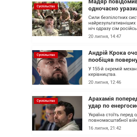
Мадяр повідомив
Суспільство
одночасно уразил
Сили безпілотних сис
найрезультативніших 
ніч одразу сім російс
20 липня, 14:47
Андрій Крока оч
Суспільство
пообіцяв поверну
У 155-й окремій механ
керівництва.
20 липня, 12:46
Арахамія поперед
Суспільство
удар по енергоси
Україна стоїть перед 
повномасштабної вій
16 липня, 21:42