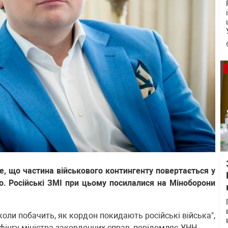
те, що частина військового контингенту повертається у
о. Російські ЗМІ при цьому посилалися на Міноборони
 коли побачить, як кордон покидають російські війська",
ифінгу міністра закордонних справ, повідомляє
УНН
.