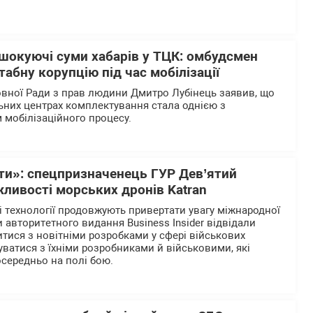
 шокуючі суми хабарів у ТЦК: омбудсмен
абну корупцію під час мобілізації
вної Ради з прав людини Дмитро Лубінець заявив, що
льних центрах комплектування стала однією з
 мобілізаційного процесу.
рти»: спецпризначенець ГУР Дев’ятий
ливості морських дронів Katran
і технології продовжують привертати увагу міжнародної
 авторитетного видання Business Insider відвідали
итися з новітніми розробками у сфері військових
уватися з їхніми розробниками й військовими, які
осередньо на полі бою.