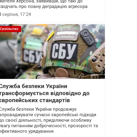
жителя Херсона, заявивши, що такі дії
свідчать про повну деградацію агресора.
4 серпня, 17:24
Суспільство
Служба безпеки України
трансформується відповідно до
європейських стандартів
Служба безпеки України продовжує
впроваджувати сучасні європейські підходи
до своєї діяльності, приділяючи особливу
увагу питанням доброчесності, прозорості та
ефективного урядування.