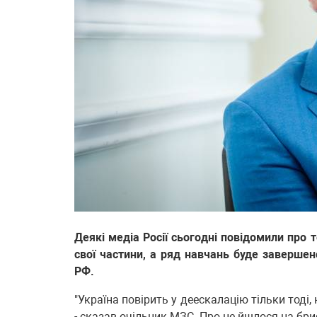
Деякі медіа Росії сьогодні повідомили про 
свої частини, а ряд навчань буде завершен
РФ.
"Україна повірить у деескалацію тільки тоді,
- сказав очільник МЗС. Про це йшлося на бр