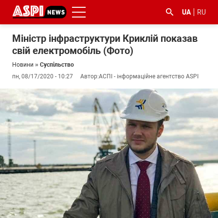
UA
RU
Міністр інфраструктури Криклій показав
свій електромобіль (Фото)
Новини
»
Суспільство
пн, 08/17/2020 - 10:27
Автор:
АСПІ - інформаційне агентство ASPI
#ООС
#боротьба
#ДФС
#Київ
#коронавірус
з
корупцією