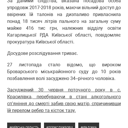
За даними слідства, вказана посадова особа
упродовж 2017-2018 років, маючи вільний доступ до
ввірених їй талонів на дизпаливо привласнила
понад 18 тисяч літрів пального на загальну суму
майже 416 тис грн, належних відділу освіти
Кагарлицької РДА Київської області, повідомляє
прокуратура Київської області.
Досудове розслідування триває.
27 листопада стало відомо, що вироком
Броварського міськрайонного суду до 10 років
позбавлення волі засуджено 34–річного чоловіка.
Засуджений 30 червня поточного року в с.
Красилівка, перебуваючи в стані алкогольного
сп’яніння до смерті забив свою матір, спричинивши
їй перелом ребер та кісток тазу.
КИЇВСЬКА ОБЛАСТЬ
ДЕРЖСЛУЖБОВЦІ
КРАДІЖКА