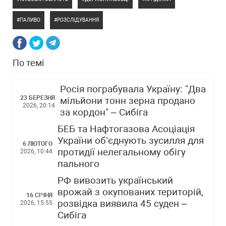
ПАЛИВО
РОЗСЛІДУВАННЯ
По темі
Росія пограбувала Україну: "Два
23 БЕРЕЗНЯ
мільйони тонн зерна продано
2026, 20:14
за кордон" – Сибіга
БЕБ та Нафтогазова Асоціація
України об’єднують зусилля для
6 ЛЮТОГО
протидії нелегальному обігу
2026, 10:44
пального
РФ вивозить український
врожай з окупованих територій,
16 СІЧНЯ
розвідка виявила 45 суден –
2026, 15:55
Сибіга