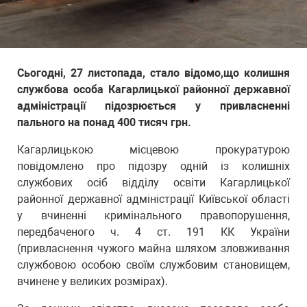
Сьогодні, 27 листопада, стало відомо,що колишня
службова особа Кагарлицької районної державної
адміністрації підозрюється у привласненні
пального на понад 400 тисяч грн.
Кагарлицькою місцевою прокуратурою
повідомлено про підозру одній із колишніх
службових осіб відділу освіти Кагарлицької
районної державної адміністрації Київської області
у вчиненні кримінального правопорушення,
передбаченого ч. 4 ст. 191 КК України
(привласнення чужого майна шляхом зловживання
службовою особою своїм службовим становищем,
вчинене у великих розмірах).