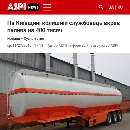
UA
RU
На Київщині колишній службовець вкрав
палива на 400 тисяч
Новини
»
Суспільство
ср, 11/27/2019 - 17:18
Автор:
АСПІ - інформаційне агентство ASPI
#ООС
#боротьба
#ДФС
#Київ
#коронавірус
з
корупцією