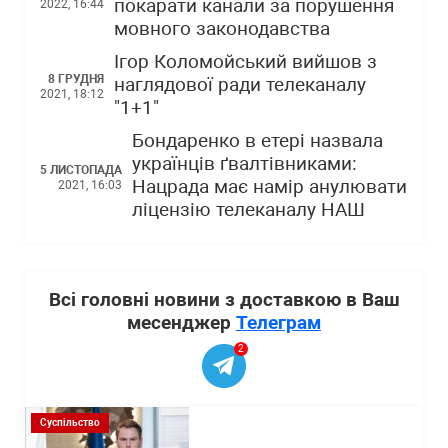
покарати канали за порушення
2022, 16:44
мовного законодавства
Ігор Коломойський вийшов з
8 ГРУДНЯ
наглядової ради телеканалу
2021, 18:12
"1+1"
Бондаренко в етері назвала
українців ґвалтівниками:
5 ЛИСТОПАДА
Нацрада має намір анулювати
2021, 16:03
ліцензію телеканалу НАШ
Всі головні новини з доставкою в Ваш
месенджер
Телеграм
2
Суспільство