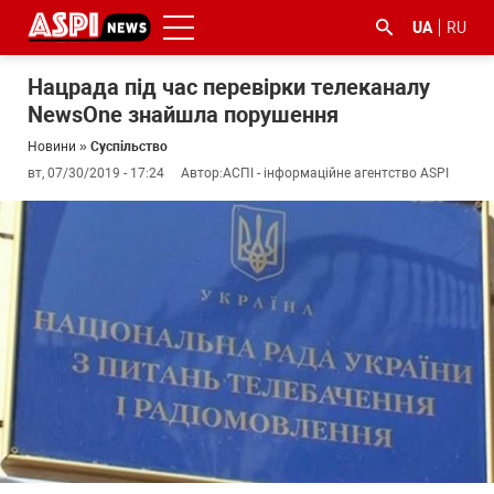
UA
RU
Нацрада під час перевірки телеканалу
NewsOne знайшла порушення
Новини
»
Суспільство
вт, 07/30/2019 - 17:24
Автор:
АСПІ - інформаційне агентство ASPI
#ООС
#боротьба
#ДФС
#Київ
#коронавірус
з
корупцією