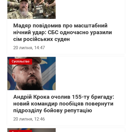
Мадяр повідомив про масштабний
нічний удар: СБС одночасно уразили
сім російських суден
20 липня, 14:47
Суспільство
Андрій Крока очолив 155-ту бригаду:
новий командир пообіцяв повернути
підрозділу бойову репутацію
20 липня, 12:46