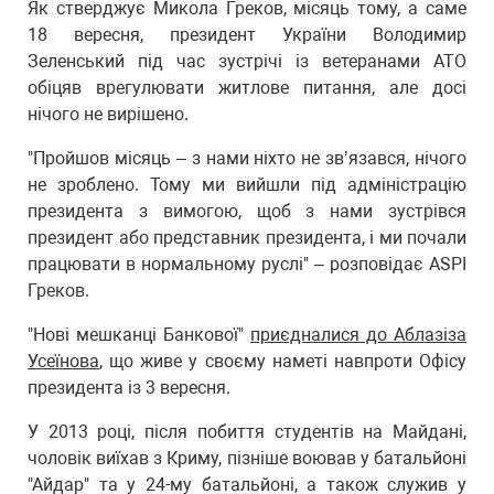
Як стверджує Микола Греков, місяць тому, а саме
18 вересня, президент України Володимир
Зеленський під час зустрічі із ветеранами АТО
обіцяв врегулювати житлове питання, але досі
нічого не вирішено.
"Пройшов місяць – з нами ніхто не зв’язався, нічого
не зроблено. Тому ми вийшли під адміністрацію
президента з вимогою, щоб з нами зустрівся
президент або представник президента, і ми почали
працювати в нормальному руслі" – розповідає ASPI
Греков.
"Нові мешканці Банкової"
приєдналися до Аблазіза
Усеїнова
, що живе у своєму наметі навпроти Офісу
президента із 3 вересня.
У 2013 році, після побиття студентів на Майдані,
чоловік виїхав з Криму, пізніше воював у батальйоні
"Айдар" та у 24-му батальйоні, а також служив у