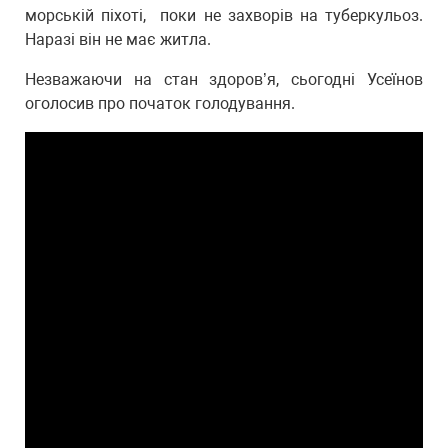
морській піхоті, поки не захворів на туберкульоз.
Наразі він не має житла.
Незважаючи на стан здоров’я, сьогодні Усеїнов
оголосив про початок голодування.