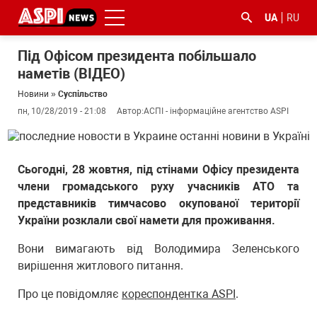
UA
RU
Під Офісом президента побільшало
наметів (ВІДЕО)
Новини
»
Суспільство
пн, 10/28/2019 - 21:08
Автор:
АСПІ - інформаційне агентство ASPI
#ООС
#боротьба
#ДФС
#Київ
#коронавірус
Сьогодні, 28 жовтня, під стінами Офісу президента
з
члени громадського руху учасників АТО та
корупцією
представників тимчасово окупованої території
України розклали свої намети для проживання.
Вони вимагають від Володимира Зеленського
вирішення житлового питання.
Про це повідомляє
кореспондентка ASPI
.