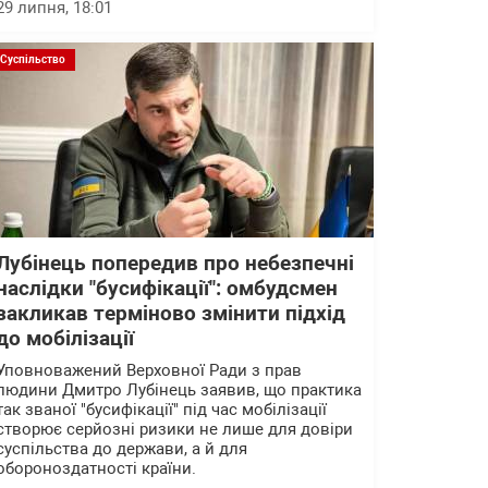
29 липня, 18:01
Суспільство
Лубінець попередив про небезпечні
наслідки "бусифікації": омбудсмен
закликав терміново змінити підхід
до мобілізації
Уповноважений Верховної Ради з прав
людини Дмитро Лубінець заявив, що практика
так званої "бусифікації" під час мобілізації
створює серйозні ризики не лише для довіри
суспільства до держави, а й для
обороноздатності країни.