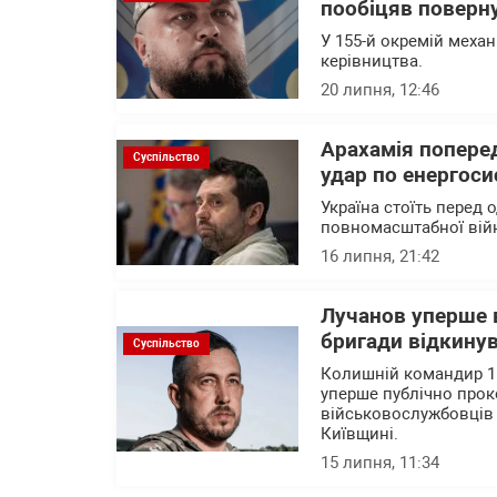
пообіцяв поверну
У 155-й окремій механ
керівництва.
20 липня, 12:46
Арахамія поперед
Суспільство
удар по енергоси
Україна стоїть перед 
повномасштабної вій
16 липня, 21:42
Лучанов уперше в
бригади відкину
Суспільство
Колишній командир 15
уперше публічно прок
військовослужбовців 
Київщині.
15 липня, 11:34