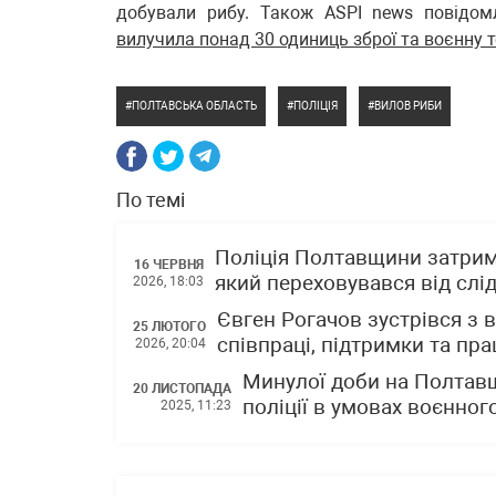
добували рибу. Також ASPI news повідом
вилучила понад 30 одиниць зброї та воєнну т
ПОЛТАВСЬКА ОБЛАСТЬ
ПОЛІЦІЯ
ВИЛОВ РИБИ
По темі
Поліція Полтавщини затрим
16 ЧЕРВНЯ
який переховувався від слі
2026, 18:03
Євген Рогачов зустрівся з
25 ЛЮТОГО
співпраці, підтримки та пр
2026, 20:04
Минулої доби на Полтавщ
20 ЛИСТОПАДА
поліції в умовах воєнног
2025, 11:23