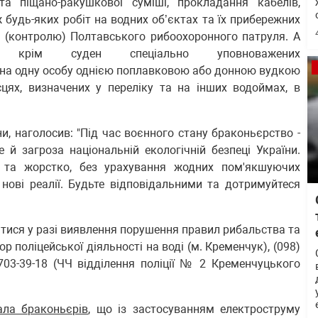
та піщано-ракушкової суміші, прокладання кабелів,
ж будь-яких робіт на водних об’єктах та їх прибережних
і (контролю) Полтавського рибоохоронного патруля. А
, крім суден спеціально уповноважених
 на одну особу однією поплавковою або донною вудкою
сцях, визначених у переліку та на інших водоймах, в
и, наголосив: "Під час воєнного стану браконьєрство -
 й загроза національній екологічній безпеці України.
 та жорстко, без урахування жодних пом'якшуючих
нові реалії. Будьте відповідальними та дотримуйтеся
тися у разі виявлення порушення правил рибальства та
тор поліцейської діяльності на воді (м. Кременчук), (098)
703-39-18 (ЧЧ відділення поліції № 2 Кременчуцького
ала браконьєрів
, що із застосуванням електроструму