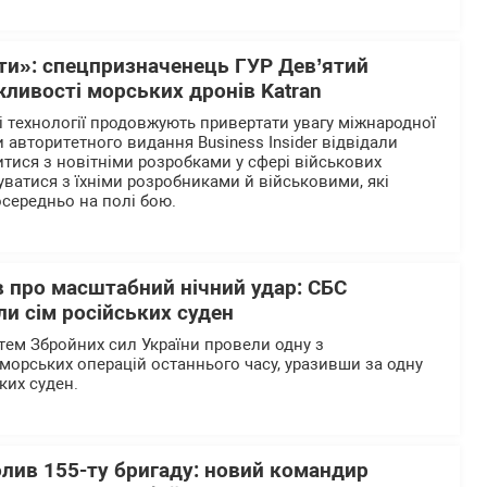
рти»: спецпризначенець ГУР Дев’ятий
ливості морських дронів Katran
і технології продовжують привертати увагу міжнародної
 авторитетного видання Business Insider відвідали
итися з новітніми розробками у сфері військових
уватися з їхніми розробниками й військовими, які
осередньо на полі бою.
 про масштабний нічний удар: СБС
и сім російських суден
тем Збройних сил України провели одну з
морських операцій останнього часу, уразивши за одну
ьких суден.
олив 155-ту бригаду: новий командир