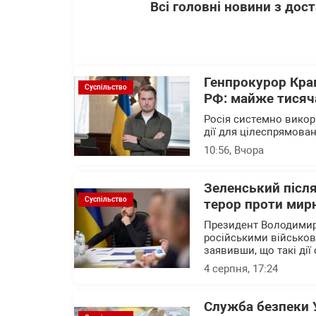
Всі головні новини з до
Генпрокурор Кра
Суспільство
РФ: майже тисяча
Росія системно викор
дії для цілеспрямова
10:56
, Вчора
Зеленський після
Суспільство
терор проти мирн
Президент Володимир
російськими військов
заявивши, що такі дії
4 серпня, 17:24
Служба безпеки 