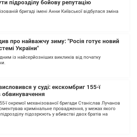
ти підрозділу бойову репутацію
ізованій бригаді імені Анни Київської відбулася зміна
ив про найважчу зиму: "Росія готує новий
стемі України"
одним із найсерйозніших викликів від початку
ни.
исловився у суді: екскомбриг 155-ї
в обвинувачення
5-ї окремої механізованої бригади Станіслав Лучанов
оментував кримінальне провадження, у межах якого
підрозділу підозрюють у вбивстві двох братів на