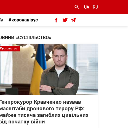
UA
RU
їв
#коронавірус
ОВИНИ «СУСПІЛЬСТВО»
Суспільство
Генпрокурор Кравченко назвав
масштаби дронового терору РФ:
майже тисяча загиблих цивільних
від початку війни