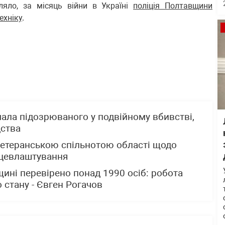
ляло, за місяць війни в Україні
поліція Полтавщини
ехніку
.
ала підозрюваного у подвійному вбивстві,
дства
 ветеранською спільнотою області щодо
ацевлаштування
ині перевірено понад 1990 осіб: робота
о стану - Євген Рогачов