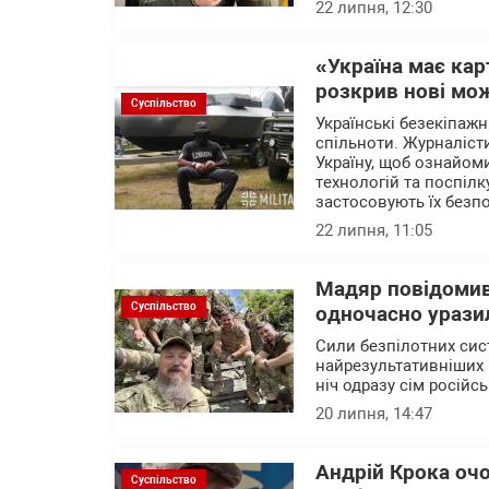
22 липня, 12:30
«Україна має ка
розкрив нові мож
Суспільство
Українські безекіпажн
спільноти. Журналісти
Україну, щоб ознайом
технологій та поспілк
застосовують їх безп
22 липня, 11:05
Мадяр повідомив
Суспільство
одночасно уразил
Сили безпілотних сис
найрезультативніших 
ніч одразу сім російс
20 липня, 14:47
Андрій Крока оч
Суспільство