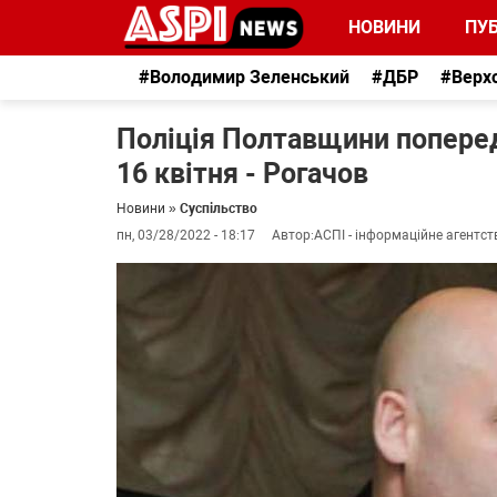
НОВИНИ
ПУБ
#Володимир Зеленський
#ДБР
#Верх
Поліція Полтавщини поперед
16 квітня - Рогачов
Новини
»
Суспільство
пн, 03/28/2022 - 18:17
Автор:
АСПІ - інформаційне агентст