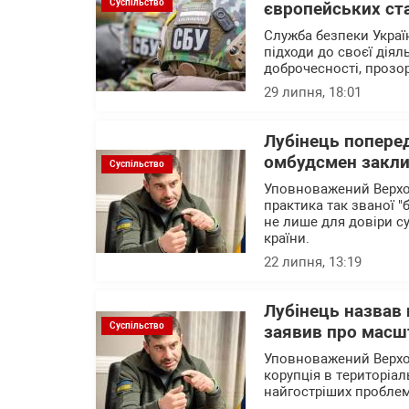
Суспільство
європейських ст
Служба безпеки Украї
підходи до своєї діял
доброчесності, прозо
29 липня, 18:01
Лубінець поперед
омбудсмен заклик
Суспільство
Уповноважений Верхо
практика так званої "
не лише для довіри с
країни.
22 липня, 13:19
Лубінець назвав
Суспільство
заявив про масшт
Уповноважений Верхо
корупція в територіа
найгостріших проблем