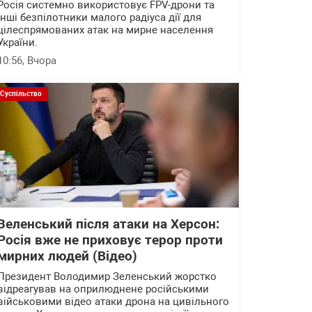
Росія системно використовує FPV-дрони та
інші безпілотники малого радіуса дії для
цілеспрямованих атак на мирне населення
України.
10:56
, Вчора
Суспільство
Зеленський після атаки на Херсон:
Росія вже не приховує терор проти
мирних людей (Відео)
Президент Володимир Зеленський жорстко
відреагував на оприлюднене російськими
військовими відео атаки дрона на цивільного