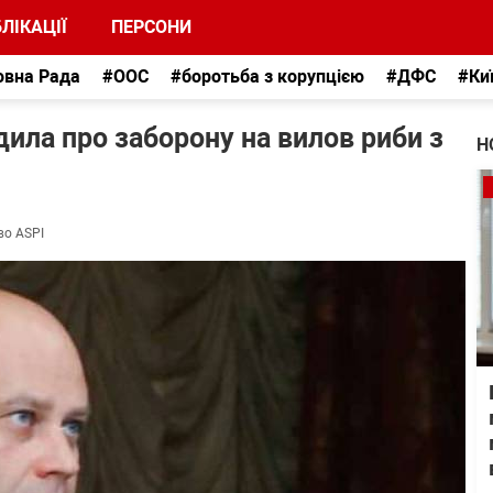
ЛІКАЦІЇ
ПЕРСОНИ
овна Рада
#ООС
#боротьба з корупцією
#ДФС
#Ки
ила про заборону на вилов риби з
Н
во ASPI