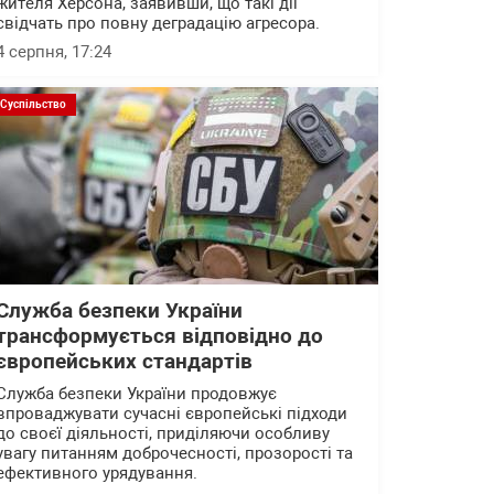
жителя Херсона, заявивши, що такі дії
свідчать про повну деградацію агресора.
4 серпня, 17:24
Суспільство
Служба безпеки України
трансформується відповідно до
європейських стандартів
Служба безпеки України продовжує
впроваджувати сучасні європейські підходи
до своєї діяльності, приділяючи особливу
увагу питанням доброчесності, прозорості та
ефективного урядування.