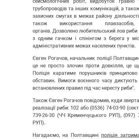
сейсмологічних робіт, видобуток гравію 
трубопроводів та інших комунікацій, а тако
захисних смугах в межах району діяльност
також використання плавзасобів
органів. Дозволено любительський лов риби
з одним гачком і спінінгом з берега у мі
адміністративних межах населених пунктів.
Євген Рогачов, начальник поліції Полтавщин
це не просто злочин проти довкілля, це ще
Поліція каратиме порушників принципово
обставин. Вимоги воєнного часу диктують 
встановлених правил під час нересту риби".
Також Євген Рогачов повідомив, куди зверта
реалізації риби: 102 або (0536) 74-03-90 (сек
739-26-30 (ЧЧ Кременчуцького РУП), (097) 
РУП).
Нагадаємо, на Полтавщині
поліція затрим