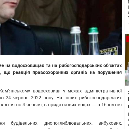
име на водосховищах та на рибогосподарських об’єктах
ли, що реакція правоохоронних органів на порушення
Кам’янському водосховищі у межах адміністративної
 по 24 червня 2022 року. На інших рибогосподарських
6 квітня по 4 червня; в придаткових водах — з 16 квітня
 будівельних, днопоглиблювальних, вибухових,