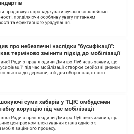
андартів
ни продовжує впроваджувати сучасні європейські
ьності, приділяючи особливу увагу питанням
рості та ефективного урядування.
ив про небезпечні наслідки "бусифікації":
ав терміново змінити підхід до мобілізації
вної Ради з прав людини Дмитро Лубінець заявив, що
бусифікації" під час мобілізації створює серйозні ризики
успільства до держави, а й для обороноздатності
 шокуючі суми хабарів у ТЦК: омбудсмен
абну корупцію під час мобілізації
вної Ради з прав людини Дмитро Лубінець заявив, що
льних центрах комплектування стала однією з
 мобілізаційного процесу.