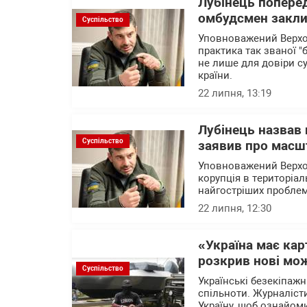
Лубінець поперед
омбудсмен заклик
Суспільство
Уповноважений Верхо
практика так званої "
не лише для довіри с
країни.
22 липня, 13:19
Лубінець назвав
Суспільство
заявив про масшт
Уповноважений Верхо
корупція в територіа
найгостріших проблем
22 липня, 12:30
«Україна має ка
розкрив нові мож
Суспільство
Українські безекіпажн
спільноти. Журналісти
Україну, щоб ознайом