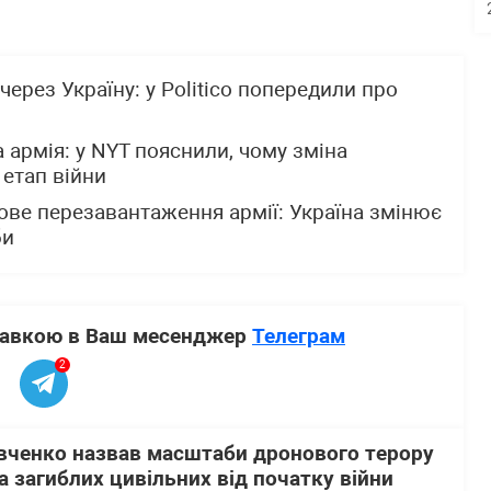
через Україну: у Politico попередили про
 армія: у NYT пояснили, чому зміна
етап війни
ове перезавантаження армії: Україна змінює
би
ставкою в Ваш месенджер
Телеграм
2
вченко назвав масштаби дронового терору
 загиблих цивільних від початку війни