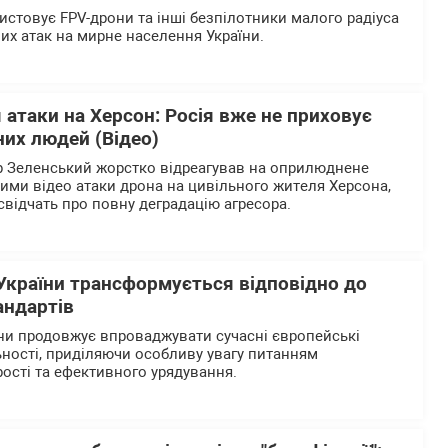
истовує FPV-дрони та інші безпілотники малого радіуса
них атак на мирне населення України.
 атаки на Херсон: Росія вже не приховує
их людей (Відео)
 Зеленський жорстко відреагував на оприлюднене
ими відео атаки дрона на цивільного жителя Херсона,
 свідчать про повну деградацію агресора.
України трансформується відповідно до
андартів
ни продовжує впроваджувати сучасні європейські
ьності, приділяючи особливу увагу питанням
рості та ефективного урядування.