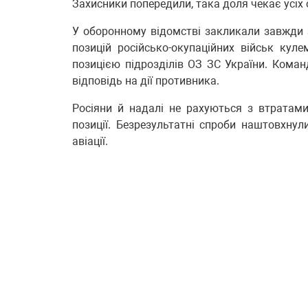
Захисники попередили, така доля чекає усіх 
У оборонному відомстві закликали завжди з
позицій російсько-окупаційних військ кул
позицією підрозділів ОЗ ЗС України. Кома
відповідь на дії противника.
Росіяни й надалі не рахуються з втратами
позиції. Безрезультатні спроби наштовхну
авіації.