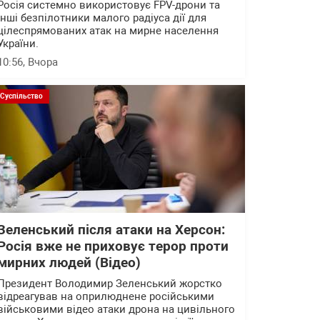
Росія системно використовує FPV-дрони та
інші безпілотники малого радіуса дії для
цілеспрямованих атак на мирне населення
України.
10:56
, Вчора
Суспільство
Зеленський після атаки на Херсон:
Росія вже не приховує терор проти
мирних людей (Відео)
Президент Володимир Зеленський жорстко
відреагував на оприлюднене російськими
військовими відео атаки дрона на цивільного