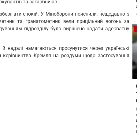
окупантів та загарбників.
берігати спокій. У Міноборони пояснили, нещодавно з
еметник та гранатометник вели прицільний вогонь за
ндуванням підрозділу було вирішено надати адекватну
 й надалі намагаються просунутися через українські
ли керівництва Кремля на роздуми щодо застосування