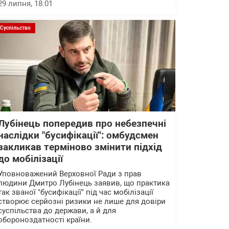
29 липня, 18:01
Суспільство
Лубінець попередив про небезпечні
наслідки "бусифікації": омбудсмен
закликав терміново змінити підхід
до мобілізації
Уповноважений Верховної Ради з прав
людини Дмитро Лубінець заявив, що практика
так званої "бусифікації" під час мобілізації
створює серйозні ризики не лише для довіри
суспільства до держави, а й для
обороноздатності країни.