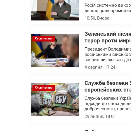
Росія системно викор
дії для цілеспрямова
10:56
, Вчора
Зеленський після
Суспільство
терор проти мирн
Президент Володимир
російськими військов
заявивши, що такі дії
4 серпня, 17:24
Служба безпеки 
Суспільство
європейських ст
Служба безпеки Украї
підходи до своєї діял
доброчесності, прозо
29 липня, 18:01