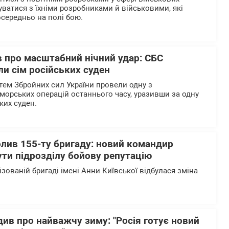
уватися з їхніми розробниками й військовими, які
осередньо на полі бою.
 про масштабний нічний удар: СБС
и сім російських суден
тем Збройних сил України провели одну з
морських операцій останнього часу, уразивши за одну
ьких суден.
олив 155-ту бригаду: новий командир
ти підрозділу бойову репутацію
ізованій бригаді імені Анни Київської відбулася зміна
ив про найважчу зиму: "Росія готує новий