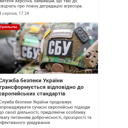
жителя Херсона, заявивши, що такі дії
свідчать про повну деградацію агресора.
4 серпня, 17:24
Суспільство
Служба безпеки України
трансформується відповідно до
європейських стандартів
Служба безпеки України продовжує
впроваджувати сучасні європейські підходи
до своєї діяльності, приділяючи особливу
увагу питанням доброчесності, прозорості та
ефективного урядування.