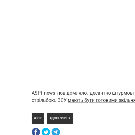
ASPI news повідомляло, десантно-штурмов
стрільбою. ЗСУ
мають бути готовими звільн
ЗСУ
ДОНЕЧЧИНА