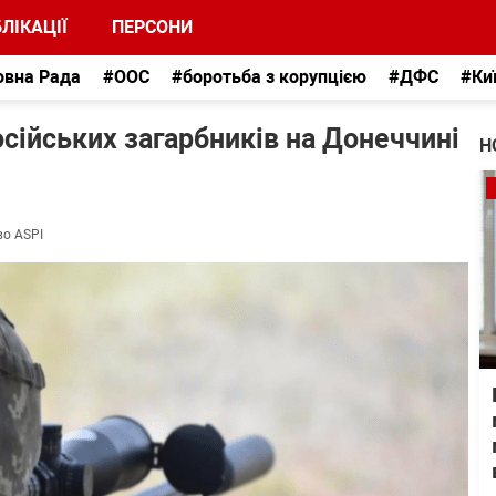
ЛІКАЦІЇ
ПЕРСОНИ
овна Рада
#ООС
#боротьба з корупцією
#ДФС
#Ки
сійських загарбників на Донеччині
Н
во ASPI