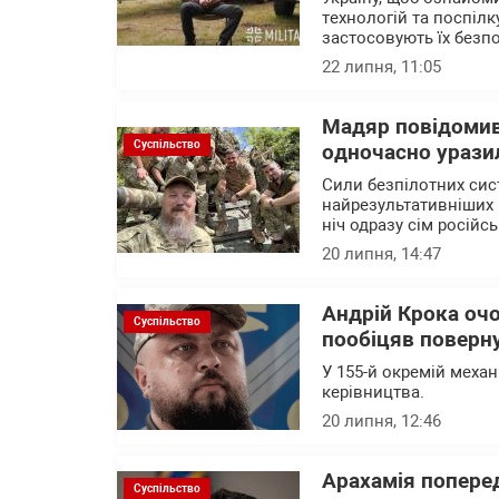
технологій та поспілк
застосовують їх безп
22 липня, 11:05
Мадяр повідомив
Суспільство
одночасно уразил
Сили безпілотних сис
найрезультативніших 
ніч одразу сім російс
20 липня, 14:47
Андрій Крока оч
Суспільство
пообіцяв поверну
У 155-й окремій механ
керівництва.
20 липня, 12:46
Арахамія поперед
Суспільство