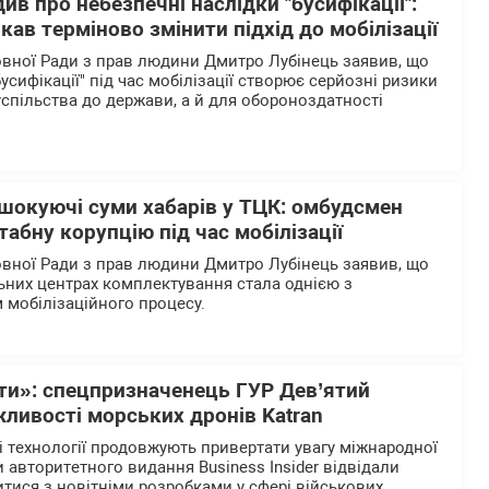
ив про небезпечні наслідки "бусифікації":
ав терміново змінити підхід до мобілізації
вної Ради з прав людини Дмитро Лубінець заявив, що
бусифікації" під час мобілізації створює серйозні ризики
успільства до держави, а й для обороноздатності
 шокуючі суми хабарів у ТЦК: омбудсмен
абну корупцію під час мобілізації
вної Ради з прав людини Дмитро Лубінець заявив, що
льних центрах комплектування стала однією з
 мобілізаційного процесу.
рти»: спецпризначенець ГУР Дев’ятий
ливості морських дронів Katran
і технології продовжують привертати увагу міжнародної
 авторитетного видання Business Insider відвідали
итися з новітніми розробками у сфері військових