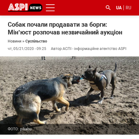
UA
RU
Собак почали продавати за борги:
Мін’юст розпочав незвичайний аукціон
Новини
»
Суспільство
чт, 05/21/2020 - 09:25
Автор:
АСПІ - інформаційне агентство ASPI
#ООС
#боротьба
#ДФС
#Київ
#коронавірус
з
корупцією
ФОТО:
pikabu