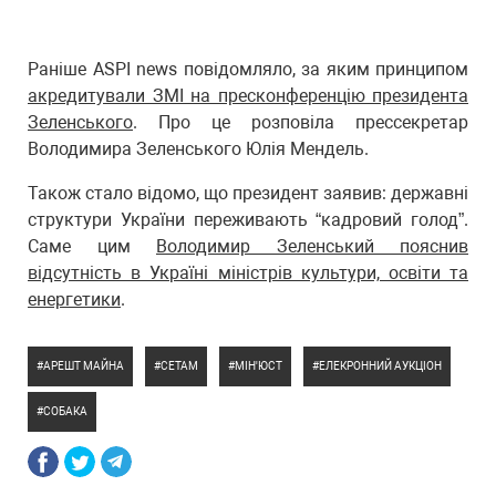
Раніше ASPI news повідомляло, за яким принципом
акредитували ЗМІ на пресконференцію президента
Зеленського
. Про це розповіла прессекретар
Володимира Зеленського Юлія Мендель.
Також стало відомо, що президент заявив: державні
структури України переживають “кадровий голод”.
Саме цим
Володимир Зеленський пояснив
відсутність в Україні міністрів культури, освіти та
енергетики
.
АРЕШТ МАЙНА
СЕТАМ
МІН'ЮСТ
ЕЛЕКРОННИЙ АУКЦІОН
СОБАКА