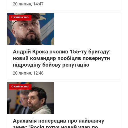
20 липня, 14:47
Суспільство
Андрій Крока очолив 155-ту бригаду:
новий командир пообіцяв повернути
підрозділу бойову репутацію
20 липня, 12:46
Суспільство
Арахамія попередив про найважчу
зиму: "Росія готує новий удар по