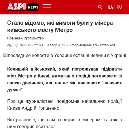
UA
RU
Стало відомо, які вимоги були у мінера
київського мосту Метро
Новини
»
Суспільство
ср, 09/18/2019 - 22:53
Автор:
АСПІ - інформаційне агентство ASPI
#ООС
#боротьба
#ДФС
#Київ
#коронавірус
Колишній військовий, який погрожував підірвати
з
міст Метро у Києві, вимагав у поліції поговорити зі
корупцією
своєю дівчиною, але він не міг висловити "зв’язних
думок".
Про це журналістам повідомив начальник поліції
Києва Андрій Крищенко.
Він розповів, що сам говорив з мінером, також з
ним говорив психолог.