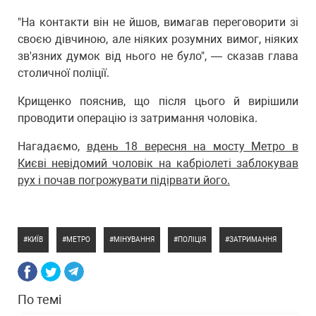
"На контакти він не йшов, вимагав переговорити зі
своєю дівчиною, але ніяких розумних вимог, ніяких
зв'язних думок від нього не було", — сказав глава
столичної поліції.
Крищенко пояснив, що після цього й вирішили
проводити операцію із затримання чоловіка.
Нагадаємо,
вдень 18 вересня на мосту Метро в
Києві невідомий чоловік на кабріолеті заблокував
рух і почав погрожувати підірвати його.
КИЇВ
МЕТРО
МІНУВАННЯ
ПОЛІЦІЯ
ЗАТРИМАННЯ
По темі