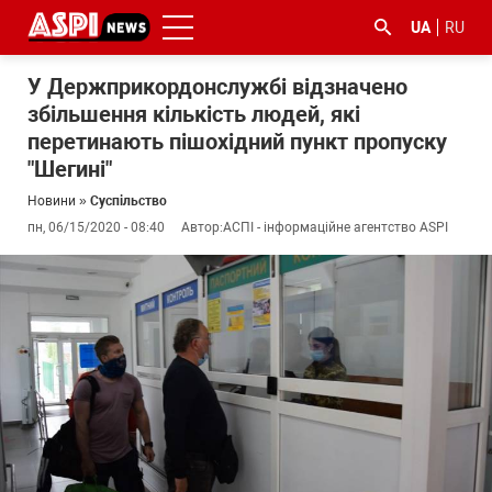
UA
RU
У Держприкордонслужбі відзначено
збільшення кількість людей, які
перетинають пішохідний пункт пропуску
"Шегині"
Новини
»
Суспільство
пн, 06/15/2020 - 08:40
Автор:
АСПІ - інформаційне агентство ASPI
#ООС
#боротьба
#ДФС
#Київ
#коронавірус
з
корупцією