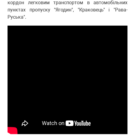
кордон легковим транспортом в автомобільних
пунктах пропуску "Ягодин", "Краковець" і "Рава-
Руська".