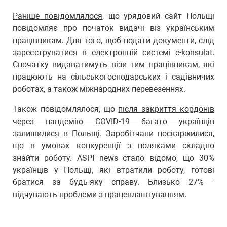
Раніше повідомлялося
, що урядовий сайт Польщі
повідомляє про початок видачі віз українським
працівникам. Для того, щоб подати документи, слід
зареєструватися в електронній системі e-konsulat.
Спочатку видаватимуть візи тим працівникам, які
працюють на сільськогосподарських і садівничих
роботах, а також міжнародних перевезеннях.
Також повідомлялося, що
після закриття кордонів
через пандемію COVID-19 багато українців
залишилися в Польщі.
Заробітчани поскаржилися,
що в умовах конкуренції з поляками складно
знайти роботу. ASPI news стало відомо, що 30%
українців у Польщі, які втратили роботу, готові
братися за будь-яку справу. Близько 27% -
відчувають проблеми з працевлаштуванням.