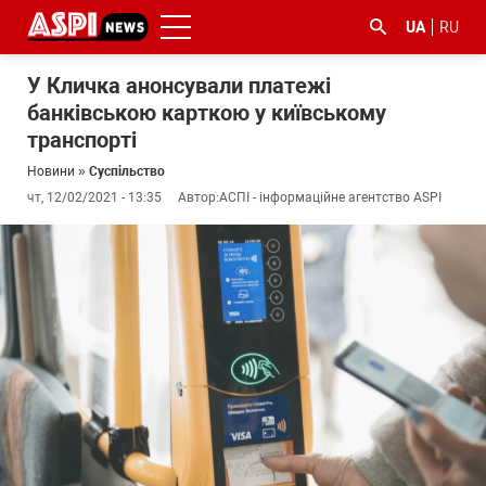
UA
RU
У Кличка анонсували платежі
банківською карткою у київському
транспорті
Новини
»
Суспільство
чт, 12/02/2021 - 13:35
Автор:
АСПІ - інформаційне агентство ASPI
#ООС
#боротьба
#ДФС
#Київ
#коронавірус
з
корупцією