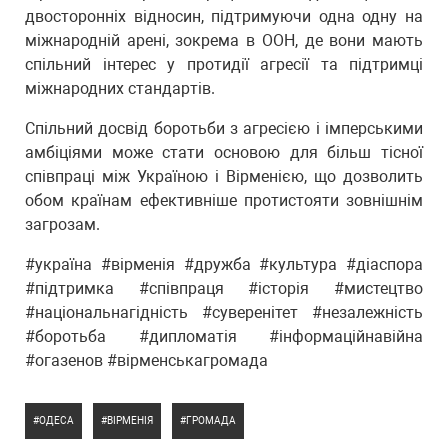
двосторонніх відносин, підтримуючи одна одну на
міжнародній арені, зокрема в ООН, де вони мають
спільний інтерес у протидії агресії та підтримці
міжнародних стандартів.
Спільний досвід боротьби з агресією і імперськими
амбіціями може стати основою для більш тісної
співпраці між Україною і Вірменією, що дозволить
обом країнам ефективніше протистояти зовнішнім
загрозам.
#україна #вірменія #дружба #культура #діаспора
#підтримка #співпраця #історія #мистецтво
#національнагідність #суверенітет #незалежність
#боротьба #дипломатія #інформаційнавійна
#огазенов #вірменськагромада
ОДЕСА
ВІРМЕНІЯ
ГРОМАДА