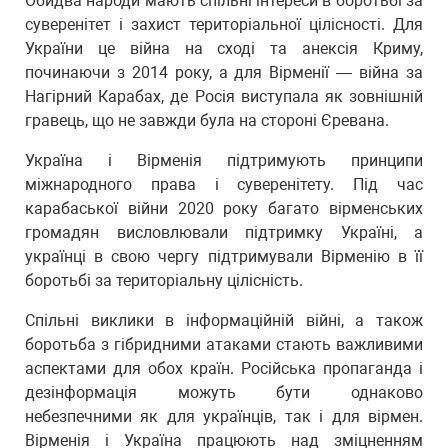
Обидва народи мають спільні інтереси в боротьбі за
суверенітет і захист територіальної цілісності. Для
України це війна на сході та анексія Криму,
починаючи з 2014 року, а для Вірменії — війна за
Нагірний Карабах, де Росія виступала як зовнішній
гравець, що не завжди була на стороні Єревана.
Україна і Вірменія підтримують принципи
міжнародного права і суверенітету. Під час
карабаської війни 2020 року багато вірменських
громадян висловлювали підтримку Україні, а
українці в свою чергу підтримували Вірменію в її
боротьбі за територіальну цілісність.
Спільні виклики в інформаційній війні, а також
боротьба з гібридними атаками стають важливими
аспектами для обох країн. Російська пропаганда і
дезінформація можуть бути однаково
небезпечними як для українців, так і для вірмен.
Вірменія і Україна працюють над зміцненням