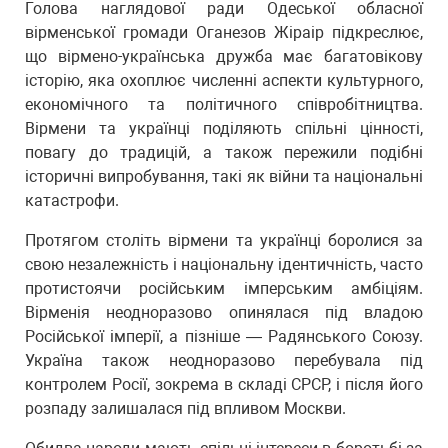
Голова наглядової ради Одеської обласної
вірменської громади Оганезов Жіраір підкреслює,
що вірмено-українська дружба має багатовікову
історію, яка охоплює численні аспекти культурного,
економічного та політичного співробітництва.
Вірмени та українці поділяють спільні цінності,
повагу до традицій, а також пережили подібні
історичні випробування, такі як війни та національні
катастрофи.
Протягом століть вірмени та українці боролися за
свою незалежність і національну ідентичність, часто
протистоячи російським імперським амбіціям.
Вірменія неодноразово опинялася під владою
Російської імперії, а пізніше — Радянського Союзу.
Україна також неодноразово перебувала під
контролем Росії, зокрема в складі СРСР, і після його
розпаду залишалася під впливом Москви.