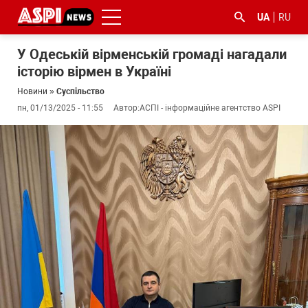
UA
RU
У Одеській вірменській громаді нагадали
історію вірмен в Україні
Новини
»
Суспільство
пн, 01/13/2025 - 11:55
Автор:
АСПІ - інформаційне агентство ASPI
#ООС
#боротьба
#ДФС
#Київ
#коронавірус
з
корупцією