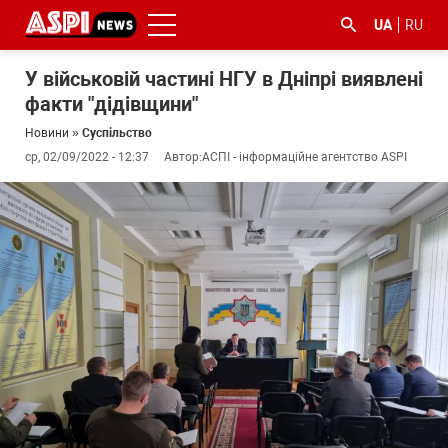
UA
RU
У військовій частині НГУ в Дніпрі виявлені
факти "дідівщини"
Новини
»
Суспільство
ср, 02/09/2022 - 12:37
Автор:
АСПІ - інформаційне агентство ASPI
#ООС
#боротьба
#ДФС
#Київ
#коронавірус
з
корупцією