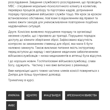
УКРАЇНА
ДНІПРО
НАЦГВАРДІЯ
РЕЗОНАНСНІ ВБИВСТВА
МВС