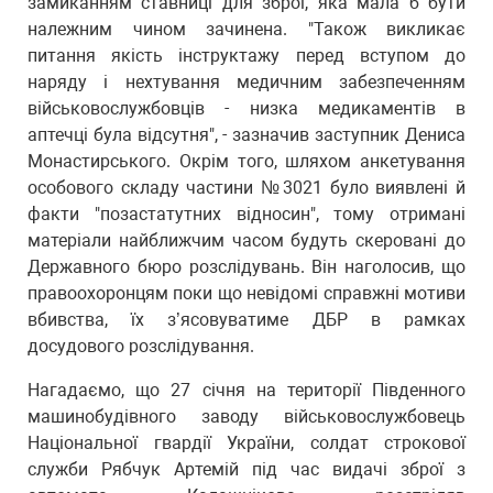
замиканням ставниці для зброї, яка мала б бути
належним чином зачинена. "Також викликає
питання якість інструктажу перед вступом до
наряду і нехтування медичним забезпеченням
військовослужбовців - низка медикаментів в
аптечці була відсутня", - зазначив заступник Дениса
Монастирського. Окрім того, шляхом анкетування
особового складу частини №3021 було виявлені й
факти "позастатутних відносин", тому отримані
матеріали найближчим часом будуть скеровані до
Державного бюро розслідувань. Він наголосив, що
правоохоронцям поки що невідомі справжні мотиви
вбивства, їх з’ясовуватиме ДБР в рамках
досудового розслідування.
Нагадаємо, що 27 січня на території Південного
машинобудівного заводу військовослужбовець
Національної гвардії України, солдат строкової
служби Рябчук Артемій під час видачі зброї з