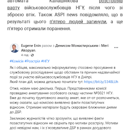
автомата Калашнікова
розстріляв
варту
військовослужбовців НГУ, після чого зі
зброєю втік. Також ASPI news повідомляло, що в
результаті цього
п'ятеро людей загинули
, а ще
п'ятеро отримали поранення.