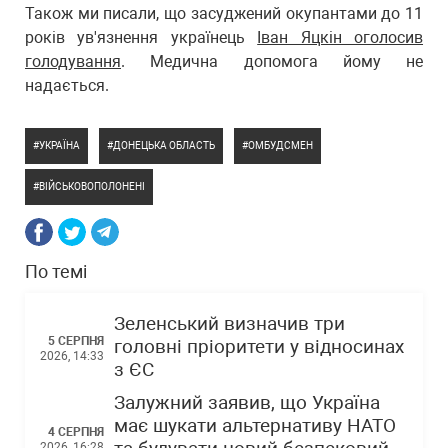
Також ми писали, що засуджений окупантами до 11
років ув'язнення українець
Іван Яцкін оголосив
голодування
. Медична допомога йому не
надається.
УКРАЇНА
ДОНЕЦЬКА ОБЛАСТЬ
ОМБУДСМЕН
ВІЙСЬКОВОПОЛОНЕНІ
По темі
Зеленський визначив три
5 СЕРПНЯ
головні пріоритети у відносинах
2026, 14:33
з ЄС
Залужний заявив, що Україна
має шукати альтернативу НАТО
4 СЕРПНЯ
2026, 16:28