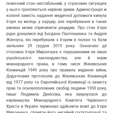
психічний стан нестабільний, у стресових ситуаціях
у нього трапляються нервові зриви. Адміністрація ж
колонії замість надання медичної допомоги кинула
Ігоря на місяць у карцер, але перебування в таких
умовах може спричинити рецидив. ️Про стан Ігоря
рідні дізналися від Богдана Пантюшенка та Андрія
Женчуса, які перебували з Ігорем в полоні та були
звільнені 29 грудня 2019 року. Зазначені дії
стосовно Ігоря Мирончука є порушеннями не лише
українського законодавства, але й норм
міжнародного права, в тому числі Женевських
Конвенцій 1949 року про правила ведення війни,
Додаткових протоколів до Женевських Конвенцій
від 1977 року та Європейської Конвенції із захисту
прав та основоположних свобод людини 1950 року,
пише Людмила Денісова, яка звернулася до
керівництва Міжнародного Комітета Червоного
Хреста в Україні терміново здійснити візит до Ігоря
Мирончука, сприяти його негайній госпіталізації та