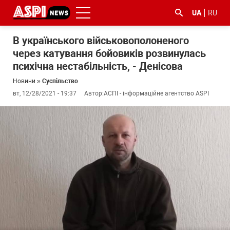
UA
RU
В українського військовополоненого
через катування бойовиків розвинулась
психічна нестабільність, - Денісова
Новини
»
Суспільство
вт, 12/28/2021 - 19:37
Автор:
АСПІ - інформаційне агентство ASPI
#ООС
#боротьба
#ДФС
#Київ
#коронавірус
з
корупцією