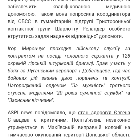
забезпечити кваліфікованою медичною
допомогою. Також вона попросила координатора
від ОБСЄ в гуманітарній підгрупі Тристоронньої
контактної групи Шарлотту Реландер особисто
втрутитись задля надання відповідної допомоги.
Ігор Мирончук проходив військову службу за
контрактом на посаді головного сержанта у 128
окремій гірській штурмовій бригаді. Брав участь у
боях за Луганський аеропорт і Дебальцеве. Під час
бойових дій зазнав двох поранень та контузії.
Нагороджений орденом "За мужність" третього
ступеня, медалями "20 років сумлінної служби" та
"Захисник вітчизни".
ASPI news повідомляло, що
стан здоров'я Євгена
Ставцева є критичним
. Політв’язень незаконно
утримується в Макіївській виправній колонії на
тимчасово окупованій території Донецької області.