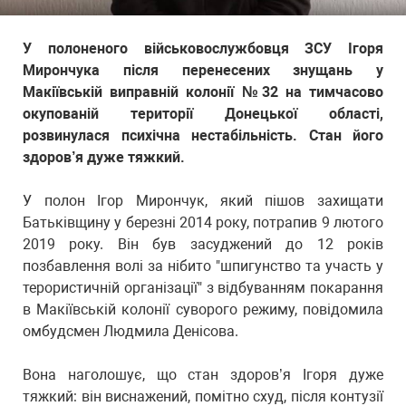
У полоненого військовослужбовця ЗСУ Ігоря
Мирончука після перенесених знущань у
Макіївській виправній колонії №32 на тимчасово
окупованій території Донецької області,
розвинулася психічна нестабільність. Стан його
здоров’я дуже тяжкий.
У полон Ігор Мирончук, який пішов захищати
Батьківщину у березні 2014 року, потрапив 9 лютого
2019 року. Він був засуджений до 12 років
позбавлення волі за нібито "шпигунство та участь у
терористичній організації" з відбуванням покарання
в Макіївській колонії суворого режиму, повідомила
омбудсмен Людмила Денісова.
Вона наголошує, що стан здоров’я Ігоря дуже
тяжкий: він виснажений, помітно схуд, після контузії