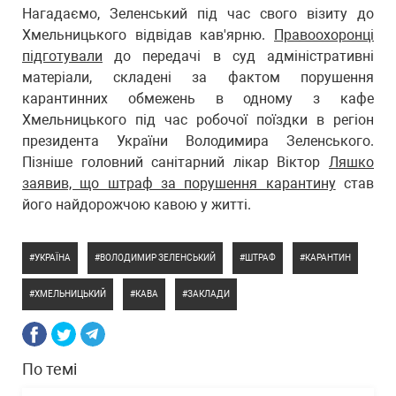
Нагадаємо, Зеленський під час свого візиту до
Хмельницького відвідав кав'ярню.
Правоохоронці
підготували
до передачі в суд адміністративні
матеріали, складені за фактом порушення
карантинних обмежень в одному з кафе
Хмельницького під час робочої поїздки в регіон
президента України Володимира Зеленського.
Пізніше головний санітарний лікар Віктор
Ляшко
заявив, що штраф за порушення карантину
став
його найдорожчою кавою у житті.
УКРАЇНА
ВОЛОДИМИР ЗЕЛЕНСЬКИЙ
ШТРАФ
КАРАНТИН
ХМЕЛЬНИЦЬКИЙ
КАВА
ЗАКЛАДИ
По темі