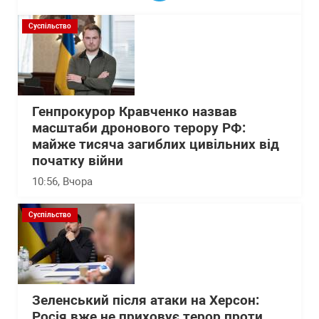
Суспільство
Генпрокурор Кравченко назвав
масштаби дронового терору РФ:
майже тисяча загиблих цивільних від
початку війни
10:56
, Вчора
Суспільство
Зеленський після атаки на Херсон:
Росія вже не приховує терор проти