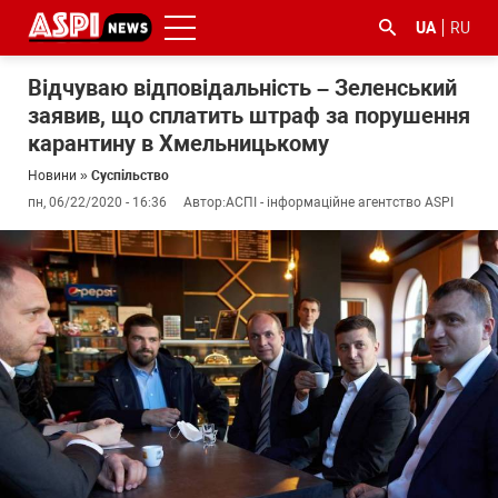
UA
RU
Відчуваю відповідальність – Зеленський
заявив, що сплатить штраф за порушення
карантину в Хмельницькому
Новини
»
Суспільство
пн, 06/22/2020 - 16:36
Автор:
АСПІ - інформаційне агентство ASPI
#ООС
#боротьба
#ДФС
#Київ
#коронавірус
з
корупцією