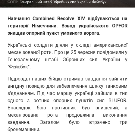
ФОТО:
Генеральний штаб Збройних сил України, Фейсбук
Навчання Combined Resolve XIV відбуваються на
території Німеччини. Взвод українського OPFOR
знищив опорний пункт умовного ворога.
Українські солдати діяли у складі американської
механізованої роти. Про це 25 вересня повідомили у
Генеральному штабі Збройних сил України у
"Фейсбук".
Підрозділ наших бійців отримав завдання зайняти
вигідну позицію для забезпечення шляху танковим
з'єднанням. Під час маршу українці зайшли в тил
одного з ротних опорних пунктів сил BLUFOR.
Внаслідок бою противник був знищений, а
механізована рота продовжила виконання
завдання. Загалом було втрачено три
бронемашини.