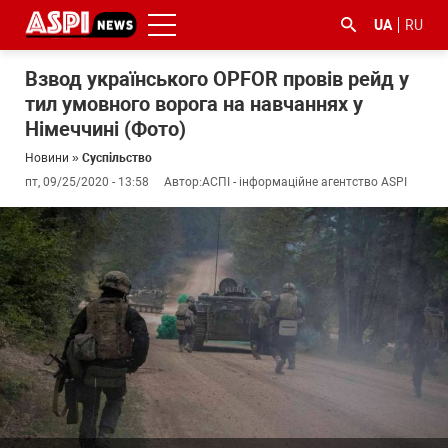
UA
RU
Взвод українського OPFOR провів рейд у
тил умовного ворога на навчаннях у
Німеччині (Фото)
Новини
»
Суспільство
пт, 09/25/2020 - 13:58
Автор:
АСПІ - інформаційне агентство ASPI
#ООС
#боротьба
#ДФС
#Київ
#коронавірус
з
корупцією