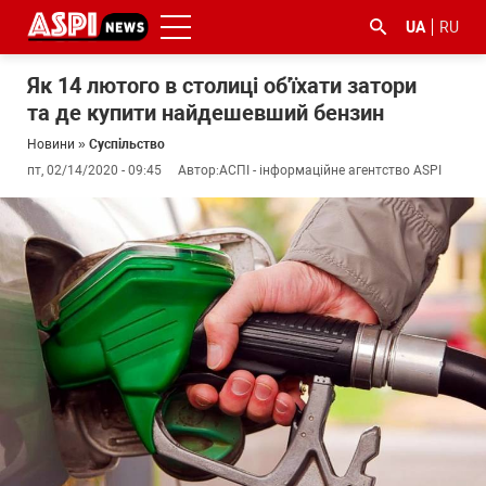
UA
RU
Як 14 лютого в столиці об'їхати затори
та де купити найдешевший бензин
Новини
»
Суспільство
пт, 02/14/2020 - 09:45
Автор:
АСПІ - інформаційне агентство ASPI
#ООС
#боротьба
#ДФС
#Київ
#коронавірус
з
корупцією