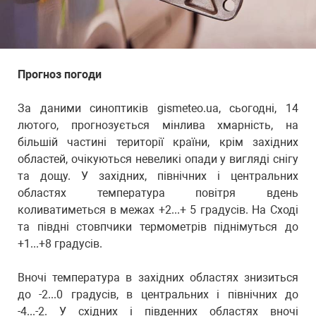
Прогноз погоди
За даними синоптиків gismeteo.ua, сьогодні, 14
лютого, прогнозується мінлива хмарність, на
більшій частині території країни, крім західних
областей, очікуються невеликі опади у вигляді снігу
та дощу. У західних, північних і центральних
областях температура повітря вдень
коливатиметься в межах +2...+ 5 градусів. На Сході
та півдні стовпчики термометрів піднімуться до
+1...+8 градусів.
Вночі температура в західних областях знизиться
до -2...0 градусів, в центральних і північних до
-4...-2. У східних і південних областях вночі