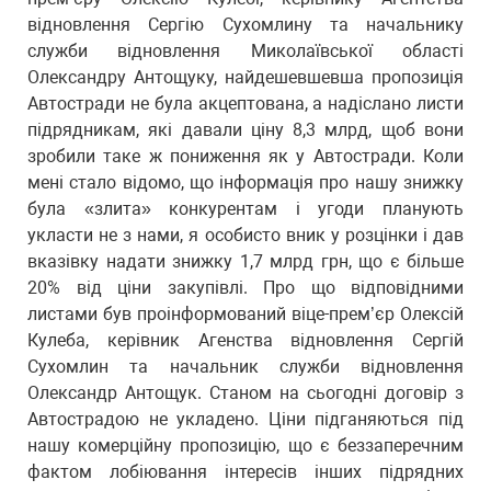
відновлення Сергію Сухомлину та начальнику
служби відновлення Миколаївської області
Олександру Антощуку, найдешевшевша пропозиція
Автостради не була акцептована, а надіслано листи
підрядникам, які давали ціну 8,3 млрд, щоб вони
зробили таке ж пониження як у Автостради. Коли
мені стало відомо, що інформація про нашу знижку
була «злита» конкурентам і угоди планують
укласти не з нами, я особисто вник у розцінки і дав
вказівку надати знижку 1,7 млрд грн, що є більше
20% від ціни закупівлі. Про що відповідними
листами був проінформований віце-прем’єр Олексій
Кулеба, керівник Агенства відновлення Сергій
Сухомлин та начальник служби відновлення
Олександр Антощук. Станом на сьогодні договір з
Автострадою не укладено. Ціни підганяються під
нашу комерційну пропозицію, що є беззаперечним
фактом лобіювання інтересів інших підрядних