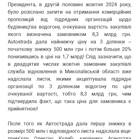
Президента, в другій половині жовтня 2024 року,
було розіслано запити на отримання комерційних
пропозицій від підрядних організацій щодо
будівництва водогону, очікувана вартість закупівлі
якого визначена замовником 8,3 млрд грн.
Autostrada дала найнижчу ціну на 3 ділянки –
початкову знижку 500 млн грн і потім більше 20%
понизившись в ціні на 1,7 млрд! Слід зазначити, що
в двадцятих числах жовтня замовник закупівлі
служба відновлення в Миколаївській області вже
надіслала листи, якими акцептувала підрядні
організації по 3 ділянкам водогону по ціні
очікуваної вартості, тобто 8,3 млрд грн, чим
підтвердила факт, що така ціна для замовника є
прийнятною!
Після того як Автострада дала першу знижку в
розмірі 500 млн і відповідного листа надіслала віце-
премʼєру Олексію Кулебі, керівнику Агентства