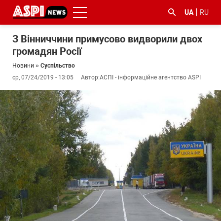
UA
RU
З Вінниччини примусово видворили двох
громадян Росії
Новини
»
Суспільство
ср, 07/24/2019 - 13:05
Автор:
АСПІ - інформаційне агентство ASPI
#ООС
#боротьба
#ДФС
#Київ
#коронавірус
з
корупцією