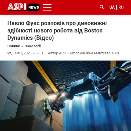
UA
RU
Павло Фукс розповів про дивовижні
здібності нового робота від Boston
Dynamics (Відео)
Новини
»
Технології
чт, 04/01/2021 - 09:01
Автор:
АСПІ - інформаційне агентство ASPI
#ООС
#боротьба
#ДФС
#Київ
#коронавірус
з
корупцією