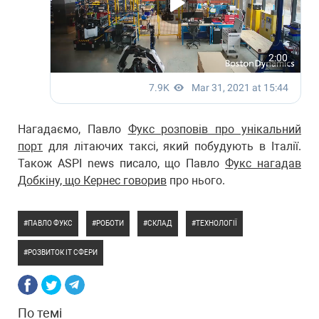
Нагадаємо, Павло
Фукс розповів про унікальний
порт
для літаючих таксі, який побудують в Італії.
Також ASPI news писало, що Павло
Фукс нагадав
Добкіну, що Кернес говорив
про нього.
ПАВЛО ФУКС
РОБОТИ
СКЛАД
ТЕХНОЛОГІЇ
РОЗВИТОК ІТ СФЕРИ
По темі