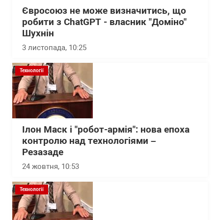
Євросоюз не може визначитись, що
робити з ChatGPT - власник "Доміно"
Шухнін
3 листопада, 10:25
Технології
Ілон Маск і "робот-армія": нова епоха
контролю над технологіями –
Резазаде
24 жовтня, 10:53
Технології