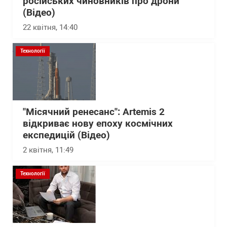
російських чиновників про дрони
(Відео)
22 квітня, 14:40
Технології
"Місячний ренесанс": Artemis 2
відкриває нову епоху космічних
експедицій (Відео)
2 квітня, 11:49
Технології