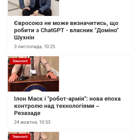
Євросоюз не може визначитись, що
робити з ChatGPT - власник "Доміно"
Шухнін
3 листопада, 10:25
Технології
Ілон Маск і "робот-армія": нова епоха
контролю над технологіями –
Резазаде
24 жовтня, 10:53
Технології