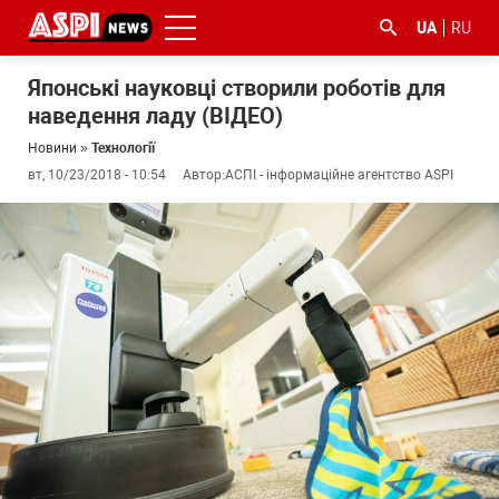
UA
RU
Японські науковці створили роботів для
наведення ладу (ВІДЕО)
Новини
»
Технології
вт, 10/23/2018 - 10:54
Автор:
АСПІ - інформаційне агентство ASPI
#ООС
#боротьба
#ДФС
#Київ
#коронавірус
з
корупцією