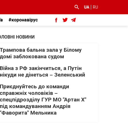
UA
RU
їв
#коронавірус
ОЛОВНІ НОВИНИ
Трампова бальна зала у Білому
домі заблокована судом
Війна з РФ закінчиться, а Путін
нікуди не дінеться – Зеленський
Приєднуйтесь до команди
справжніх чоловіків –
спецпідрозділу ГУР МО "Артан Х"
під командуванням Андрія
"Фаворита" Мельника