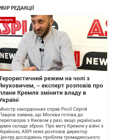
ИБІР РЕДАКЦІЇ
Інтерв'ю
Терористичний режим на чолі з
Януковичем, – експерт розповів про
плани Кремля змінити владу в
Україні
Міністр закордонних справ Росії Сергій
Лавров заявив, що Москва готова до
переговорів з Києвом у разі, якщо українська
армія складе зброю. Про мету Кремля у війні з
Україною, ASPI news розповів директор
Центру досліджень проблем громадянського