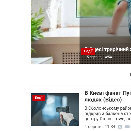
В Одесі трирічний 
Події
15 серпня, 14:54
В Києві фанат Пут
Події
людях (Відео)
В Оболонському район
відкрив з балкона стр
центру Dream Town, не
1 серпня, 11:34