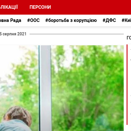
ЛІКАЦІЇ
ПЕРСОНИ
овна Рада
#ООС
#боротьба з корупцією
#ДФС
#Ки
5 серпня 2021
Г