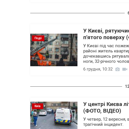
У Києві, рятуючи
п'ятого поверху (
Події
У Києві під час поже
районі житель квартир
дочекавшись рятуваль
ноги, 32-річного чоло
6 грудня, 10:32
1
У центрі Києва л
Київ
(ФОТО, ВІДЕО)
У четвер, 12 вересня,
трагічний інцидент.