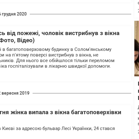
6 грудня 2020
сь від пожежі, чоловік вистрибнув з вікна
Фото, Відео)
жі в багатоповерховому будинку в Солом'янському
и на п'ятому поверсі вистрибнув з вікна, не
ників. Для нього все обійшлося тільки переломом
віка госпіталізували в лікарню швидкої допомоги.
2 вересня 2019
ітня жінка випала з вікна багатоповерхівки
 в Києві за адресою бульвар Лесі Українки, 24 стався