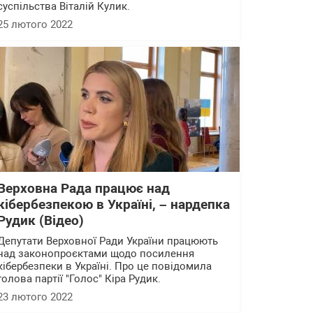
суспільства Віталій Кулик.
25 лютого 2022
Верховна Рада працює над
кібербезпекою в Україні, – нардепка
Рудик (Відео)
Депутати Верховної Ради України працюють
над законопроєктами щодо посилення
кібербезпеки в Україні. Про це повідомила
голова партії "Голос" Кіра Рудик.
23 лютого 2022