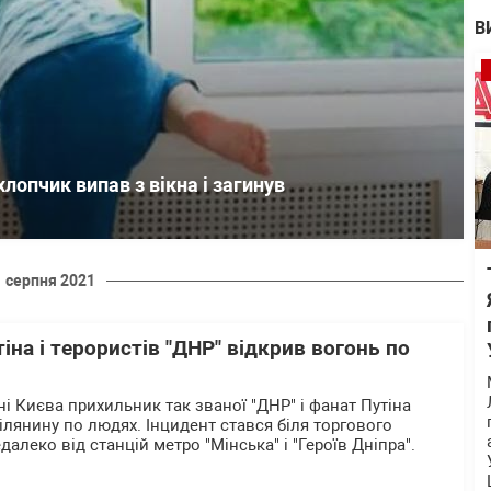
В
хлопчик випав з вікна і загинув
1 серпня 2021
іна і терористів "ДНР" відкрив вогонь по
і Києва прихильник так званої "ДНР" і фанат Путіна
ілянину по людях. Інцидент стався біля торгового
далеко від станцій метро "Мінська" і "Героїв Дніпра".