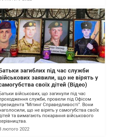
Батьки загиблих під час служби
військових заявили, що не вірять у
самогубства своїх дітей (Відео)
Батьки військових, що загинули під час
проходження служби, провели під Офісом
президента "Мітинг Справедливості". Вони
наголосили, що не вірять у самогубства своїх
дітей та вимагають покарання військового
керівництва.
3 лютого 2022