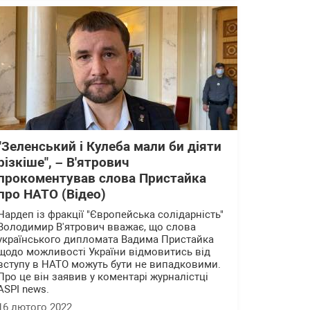
"Зеленський і Кулеба мали би діяти
різкіше", – В'ятрович
прокоментував слова Пристайка
про НАТО (Відео)
Нардеп із фракції "Європейська солідарність"
Володимир В'ятрович вважає, що слова
українського дипломата Вадима Пристайка
щодо можливості України відмовитись від
вступу в НАТО можуть бути не випадковими.
Про це він заявив у коментарі журналістці
ASPI news.
16 лютого 2022