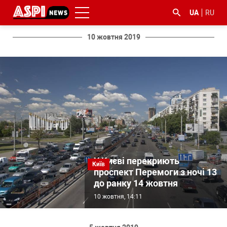
UA
RU
10 жовтня 2019
#ООС
#боротьба
#ДФС
#Київ
#коронавірус
з
корупцією
У Києві перекриють
Київ
проспект Перемоги з ночі 13
до ранку 14 жовтня
10 жовтня, 14:11