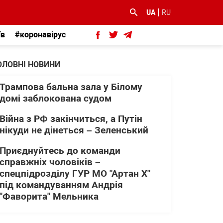
UA
RU
їв
#коронавірус
ОЛОВНІ НОВИНИ
Трампова бальна зала у Білому
домі заблокована судом
Війна з РФ закінчиться, а Путін
нікуди не дінеться – Зеленський
Приєднуйтесь до команди
справжніх чоловіків –
спецпідрозділу ГУР МО "Артан Х"
під командуванням Андрія
"Фаворита" Мельника