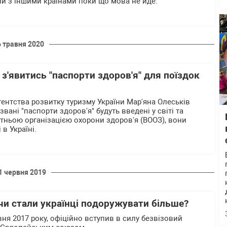
ни з іншими країнами поки що мова не йде.
6 травня 2020
 з'явитись "паспорти здоров'я" для поїздок
ентства розвитку туризму України Мар'яна Олеськів
звані "паспорти здоров'я" будуть введені у світі та
тньою організацією охорони здоров'я (ВООЗ), вони
 в Україні.
1 червня 2019
 чи стали українці подоружувати більше?
вня 2017 року, офіційно вступив в силу безвізовий