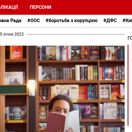
ЛІКАЦІЇ
ПЕРСОНИ
овна Рада
#ООС
#боротьба з корупцією
#ДФС
#Ки
5 січня 2022
Г