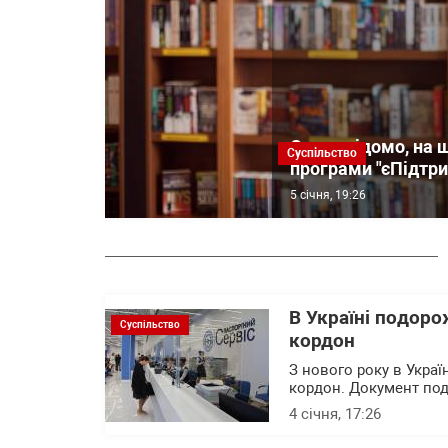
Стало відомо, на 
Суспільство
програми "єПідтр
5 січня, 19:26
В Україні подоро
Суспільство
кордон
З нового року в Украї
кордон. Документ под
4 січня, 17:26