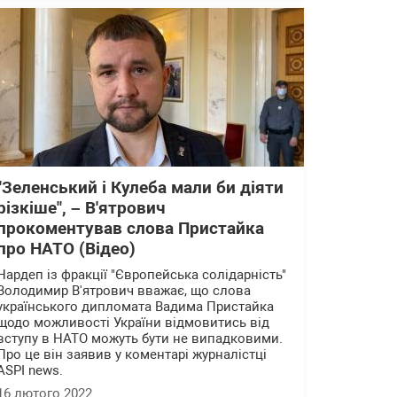
"Зеленський і Кулеба мали би діяти
різкіше", – В'ятрович
прокоментував слова Пристайка
про НАТО (Відео)
Нардеп із фракції "Європейська солідарність"
Володимир В'ятрович вважає, що слова
українського дипломата Вадима Пристайка
щодо можливості України відмовитись від
вступу в НАТО можуть бути не випадковими.
Про це він заявив у коментарі журналістці
ASPI news.
16 лютого 2022