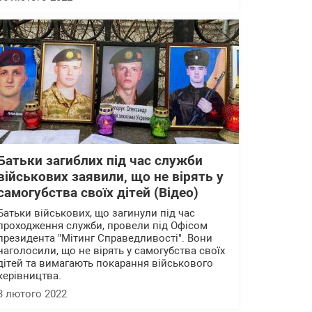
Батьки загиблих під час служби
військових заявили, що не вірять у
самогубства своїх дітей (Відео)
Батьки військових, що загинули під час
проходження служби, провели під Офісом
президента "Мітинг Справедливості". Вони
наголосили, що не вірять у самогубства своїх
дітей та вимагають покарання військового
керівництва.
3 лютого 2022