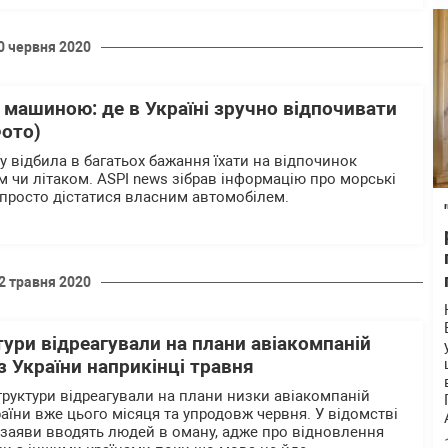
0 червня 2020
машиною: де в Україні зручно відпочивати
Фото)
у відбила в багатьох бажання їхати на відпочинок
м чи літаком. ASPI news зібрав інформацію про морські
и просто дістатися власним автомобілем.
2 травня 2020
ури відреагували на плани авіакомпаній
з України наприкінці травня
труктури відреагували на плани низки авіакомпаній
аїни вже цього місяця та упродовж червня. У відомстві
 заяви вводять людей в оману, адже про відновлення