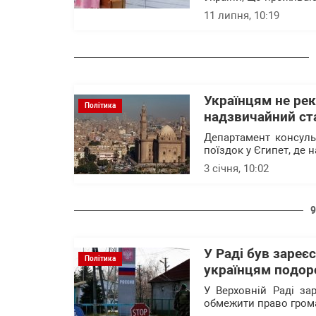
11 липня, 10:19
Українцям не рек
Політика
надзвичайний ста
Департамент консуль
поїздок у Єгипет, де 
3 січня, 10:02
9
У Раді був зареє
Політика
українцям подор
У Верховній Раді за
обмежити право грома