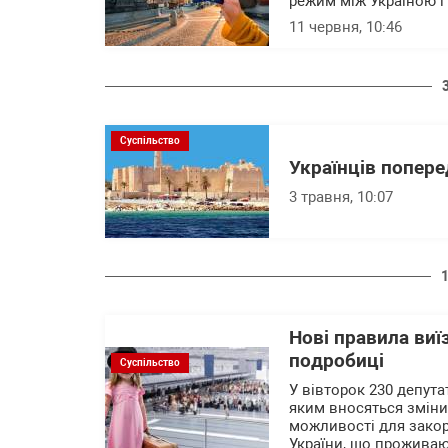
режим між Україною 
11 червня, 10:46
Суспільство
Українців попере
3 травня, 10:07
Нові правила виї
подробиці
Суспільство
У вівторок 230 депут
яким вносяться зміни
можливості для зако
України, що проживают