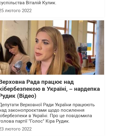
суспільства Віталій Кулик.
25 лютого 2022
Верховна Рада працює над
кібербезпекою в Україні, – нардепка
Рудик (Відео)
Депутати Верховної Ради України працюють
над законопроєктами щодо посилення
кібербезпеки в Україні. Про це повідомила
голова партії "Голос" Кіра Рудик.
23 лютого 2022