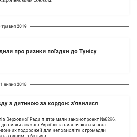
і Європейським союзом.
3 травня 2019
дили про ризики поїздки до Тунісу
11 липня 2018
зду з дитиною за кордон: з'явилися
атів Верховної Ради підтримали законопроект №8296,
 до низки законів України та визначаються нові
рдонних подорожей для неповнолітніх громадян
ь з одним із батьків.