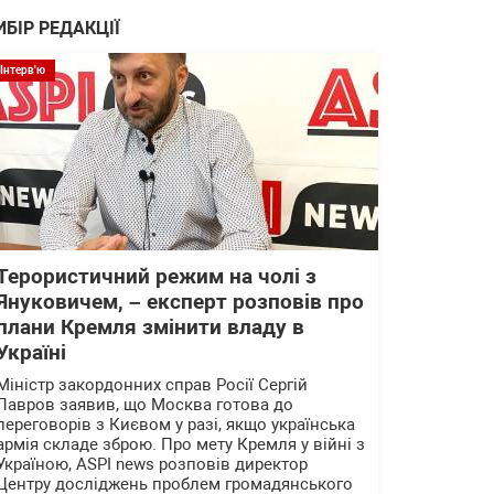
ИБІР РЕДАКЦІЇ
Інтерв'ю
Терористичний режим на чолі з
Януковичем, – експерт розповів про
плани Кремля змінити владу в
Україні
Міністр закордонних справ Росії Сергій
Лавров заявив, що Москва готова до
переговорів з Києвом у разі, якщо українська
армія складе зброю. Про мету Кремля у війні з
Україною, ASPI news розповів директор
Центру досліджень проблем громадянського