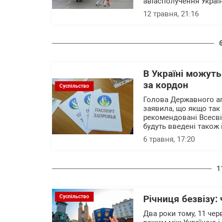
авіасполучення Украї
12 травня, 21:16
В Україні можуть
за кордон
Суспільство
Голова Державного аг
заявила, що якщо так 
рекомендовані Всесві
будуть введені також і
6 травня, 17:20
1
Суспільство
Річниця безвізу:
Два роки тому, 11 чер