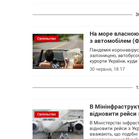
3
На море власною 
Суспільство
з автомобілем (
Пандемія коронавірус
залізницею, автобусо
курорти України, куд
30 червня, 18:17
1
В Мінінфраструкт
відновити рейси 
Суспільство
В Міністерстві інфрас
відновити рейси з Укр
вважають, що подібні