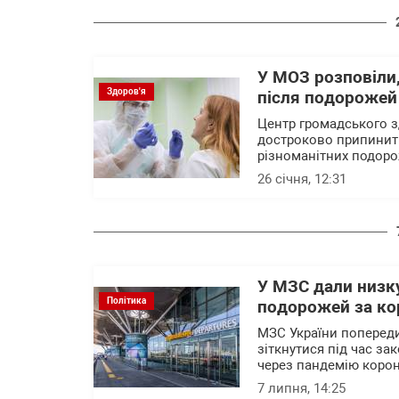
У МОЗ розповіли
Здоров'я
після подорожей 
Центр громадського з
достроково припинит
різноманітних подоро
26 січня, 12:31
У МЗС дали низку
Політика
подорожей за ко
МЗС України попереди
зіткнутися під час за
через пандемію корон
7 липня, 14:25