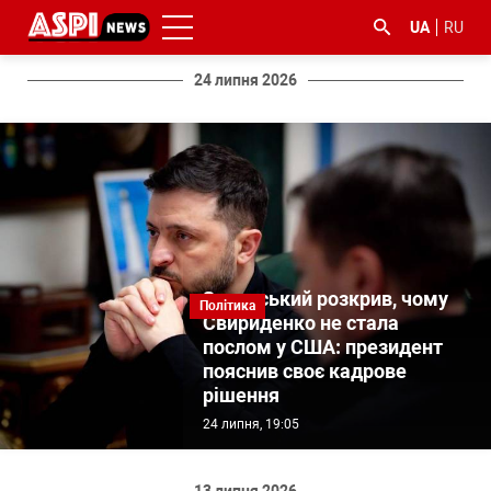
UA
RU
24 липня 2026
#ООС
#боротьба
#ДФС
#Київ
#коронавірус
з
корупцією
Зеленський розкрив, чому
Політика
Свириденко не стала
послом у США: президент
пояснив своє кадрове
рішення
24 липня, 19:05