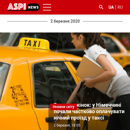
UA
RU
2 березня 2020
#ООС
#боротьба
#ДФС
#Київ
#коронавірус
з
корупцією
Безпека жінок: у Німеччині
Новини світу
почали частково оплачувати
нічний проїзд у таксі
2 березня, 18:05