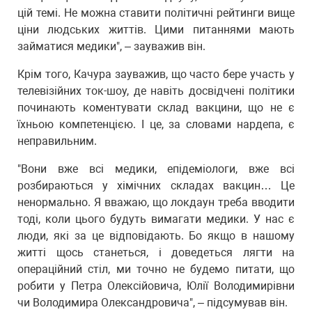
цій темі. Не можна ставити політичні рейтинги вище
ціни людських життів. Цими питаннями мають
займатися медики", – зауважив він.
Крім того, Качура зауважив, що часто бере участь у
телевізійних ток-шоу, де навіть досвідчені політики
починають коментувати склад вакцини, що не є
їхньою компетенцією. І це, за словами нардепа, є
неправильним.
"Вони вже всі медики, епідеміологи, вже всі
розбираються у хімічних складах вакцин… Це
ненормально. Я вважаю, що локдаун треба вводити
тоді, коли цього будуть вимагати медики. У нас є
люди, які за це відповідають. Бо якщо в нашому
житті щось станеться, і доведеться лягти на
операційний стіл, ми точно не будемо питати, що
робити у Петра Олексійовича, Юлії Володимирівни
чи Володимира Олександровича", – підсумував він.