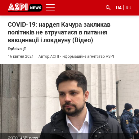
UA
RU
COVID-19: нардеп Качура закликав
політиків не втручатися в питання
вакцинації і локдауну (Відео)
Публікації
16 квітня 2021
Автор:
АСПІ - інформаційне агентство ASPI
#ООС
#боротьба
#ДФС
#Київ
#коронавірус
з
корупцією
ФОТО:
ASPI news