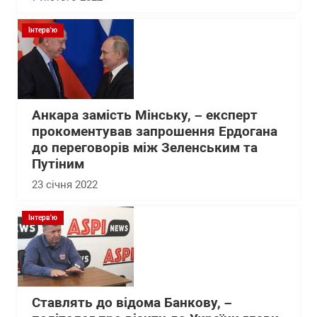
Інтерв'ю
Анкара замість Мінську, – експерт
прокоментував запрошення Ердогана
до переговорів між Зеленським та
Путіним
23 січня 2022
Інтерв'ю
Ставлять до відома Банкову, –