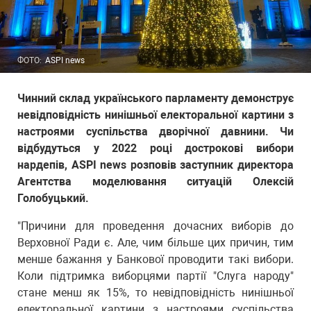
ФОТО:
ASPI news
Чинний склад українського парламенту демонструє
невідповідність нинішньої електоральної картини з
настроями суспільства дворічної давнини. Чи
відбудуться у 2022 році дострокові вибори
нардепів, ASPI news розповів заступник директора
Агентства моделювання ситуацій Олексій
Голобуцький.
"Причини для проведення дочасних виборів до
Верховної Ради є. Але, чим більше цих причин, тим
менше бажання у Банкової проводити такі вибори.
Коли підтримка виборцями партії "Слуга народу"
стане менш як 15%, то невідповідність нинішньої
електоральної картини з настроями суспільства