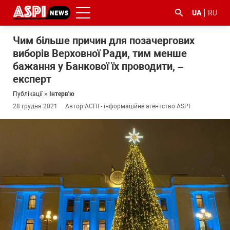
UA
RU
Чим більше причин для позачергових
виборів Верховної Ради, тим менше
бажання у Банкової їх проводити, –
експерт
Публікації
»
Інтерв'ю
28 грудня 2021
Автор:
АСПІ - інформаційне агентство ASPI
#ООС
#боротьба
#ДФС
#Київ
#коронавірус
з
корупцією