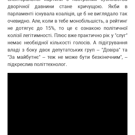
дворічної давнини стане кричущою. Якби в
парламенті існувала коаліція, це б не виглядало так
очевидно. Але, коли в тебе монобільшість, а рейтинг
не дотягує до 15%, то це є ознакою політичної
колізії легітимності. Плюс вже практично рік у "слуг"
немає необхідної кількості голосів. А підігрування
владі з боку двох депутатських груп – "Довіра" та
"За майбутнє" – теж не може бути безкінечним", –
підкреслив політтехнолог.