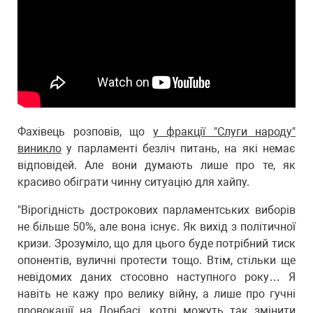
Фахівець розповів, що
у фракції "Слуги народу"
виникло
у парламенті безліч питань, на які немає
відповідей. Але вони думають лише про те, як
красиво обіграти чинну ситуацію для хайпу.
"Вірогідність дострокових парламентських виборів
не більше 50%, але вона існує. Як вихід з політичної
кризи. Зрозуміло, що для цього буде потрібний тиск
опонентів, вуличні протести тощо. Втім, стільки ще
невідомих даних стосовно наступного року… Я
навіть не кажу про велику війну, а лише про гучні
провокації на Донбасі, котрі можуть так змінити