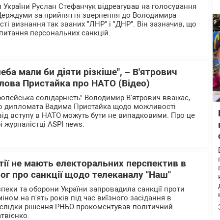
и України Руслан Стефанчук відреагував на голосування
 Держдуми за прийняття звернення до Володимира
і визнання так званих "ЛНР" і "ДНР". Він зазначив, що
питання персональних санкцій.
еба мали би діяти різкіше", – В'ятрович
лова Пристайка про НАТО (Відео)
вропейська солідарність" Володимир В'ятрович вважає,
го дипломата Вадима Пристайка щодо можливості
від вступу в НАТО можуть бути не випадковими. Про це
і журналістці ASPI news.
тії не мають електоральних перспектив в
олог про санкції щодо телеканалу "Наш"
зпеки та оборони України запровадила санкції проти
іном на п'ять років під час виїзного засідання в
аслідки рішення РНБО прокоментував політичний
твієнко.