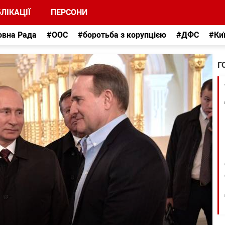
ЛІКАЦІЇ
ПЕРСОНИ
овна Рада
#ООС
#боротьба з корупцією
#ДФС
#Ки
Г