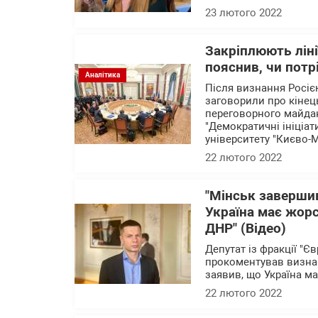
23 лютого 2022
Закріплюють ліні
пояснив, чи потр
Аналітика
Після визнання Росіє
заговорили про кінець
переговорного майда
"Демократичні ініціат
університету "Києво-
22 лютого 2022
"Мінськ завершив
Україна має жорс
ДНР" (Відео)
Депутат із фракції "Є
прокоментував визнан
заявив, що Україна м
22 лютого 2022