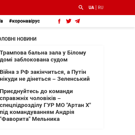
UA
RU
їв
#коронавірус
ОЛОВНІ НОВИНИ
Трампова бальна зала у Білому
домі заблокована судом
Війна з РФ закінчиться, а Путін
нікуди не дінеться – Зеленський
Приєднуйтесь до команди
справжніх чоловіків –
спецпідрозділу ГУР МО "Артан Х"
під командуванням Андрія
"Фаворита" Мельника