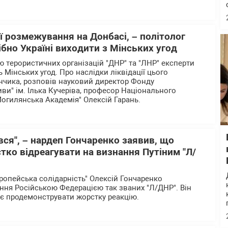
ї розмежування на Донбасі, – політолог
ібно Україні виходити з Мінських угод
ю терористичних організацій "ДНР" та "ЛНР" експерти
 Мінських угод. Про наслідки ліквідації цього
нчика, розповів науковий директор Фонду
иви" ім. Ілька Кучеріва, професор Національного
Могилянська Академія" Олексій Гарань.
ся", – нардеп Гончаренко заявив, що
тко відреагувати на визнання Путіним "Л/
вропейська солідарність" Олексій Гончаренко
ня Російською Федерацією так званих "Л/ДНР". Він
ає продемонструвати жорстку реакцію.