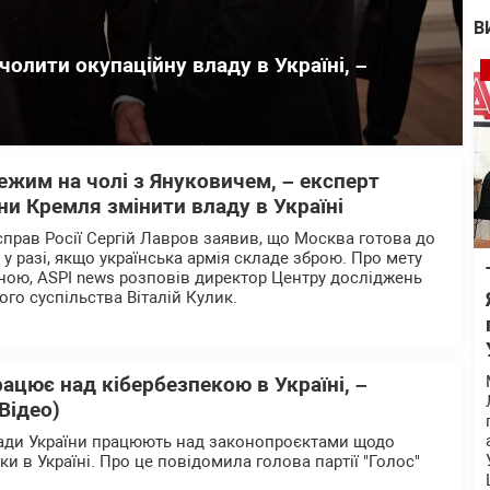
В
олити окупаційну владу в Україні, –
жим на чолі з Януковичем, – експерт
ни Кремля змінити владу в Україні
справ Росії Сергій Лавров заявив, що Москва готова до
у разі, якщо українська армія складе зброю. Про мету
їною, ASPI news розповів директор Центру досліджень
го суспільства Віталій Кулик.
ацює над кібербезпекою в Україні, –
Відео)
Ради України працюють над законопроєктами щодо
и в Україні. Про це повідомила голова партії "Голос"