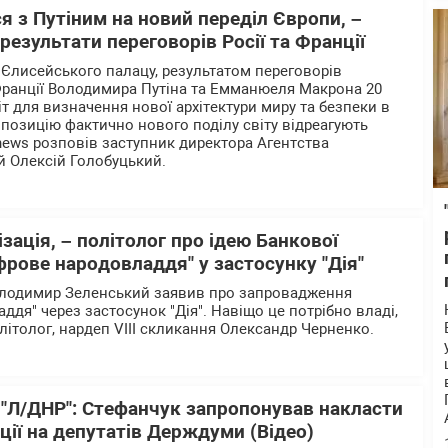
 з Путіним на новий переділ Європи, –
результати переговорів Росії та Франції
Єлисейського палацу, результатом переговорів
 Франції Володимира Путіна та Емманюеля Макрона 20
т для визначення нової архітектури миру та безпеки в
опозицію фактично нового поділу світу відреагують
 news розповів заступник директора Агентства
 Олексій Голобуцький.
зація, – політолог про ідею Банкової
рове народовладдя" у застосунку "Дія"
олодимир Зеленський заявив про запровадження
дя" через застосунок "Дія". Навіщо це потрібно владі,
літолог, нардеп VIII скликання Олександр Черненко.
 "Л/ДНР": Стефанчук запропонував накласти
ції на депутатів Держдуми (Відео)