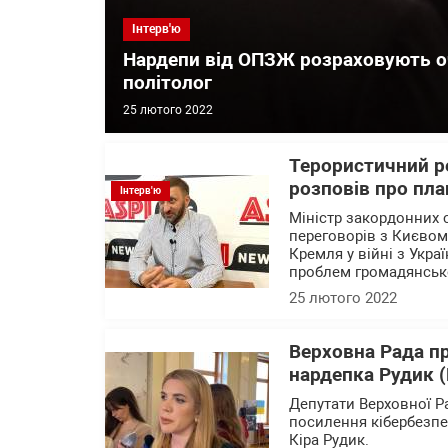
Інтерв'ю
Нардепи від ОПЗЖ розраховують оч
політолог
25 лютого 2022
Терористичний ре
розповів про пла
Інтерв'ю
Міністр закордонних 
переговорів з Києвом 
Кремля у війні з Укра
проблем громадянсько
25 лютого 2022
Верховна Рада пр
нардепка Рудик (
Депутати Верховної 
посилення кібербезпек
Кіра Рудик.