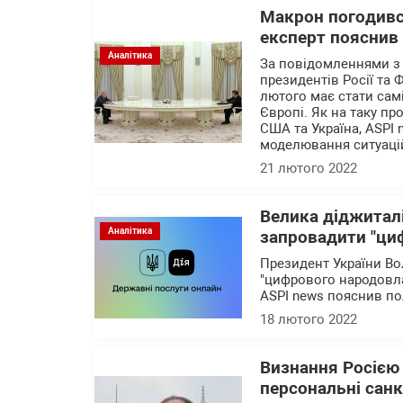
Макрон погодився
експерт пояснив 
Аналітика
За повідомленнями з 
президентів Росії та
лютого має стати самі
Європі. Як на таку пр
США та Україна, ASPI
моделювання ситуацій
21 лютого 2022
Велика діджиталі
Аналітика
запровадити "циф
Президент України В
"цифрового народовлад
ASPI news пояснив по
18 лютого 2022
Визнання Росією
персональні санк