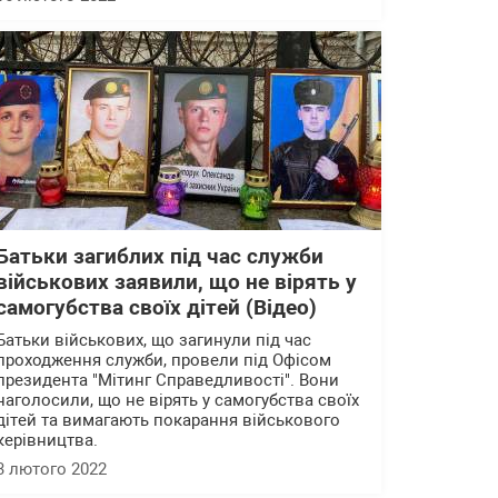
Батьки загиблих під час служби
військових заявили, що не вірять у
самогубства своїх дітей (Відео)
Батьки військових, що загинули під час
проходження служби, провели під Офісом
президента "Мітинг Справедливості". Вони
наголосили, що не вірять у самогубства своїх
дітей та вимагають покарання військового
керівництва.
3 лютого 2022