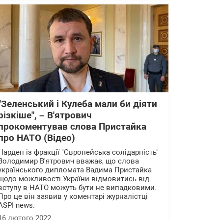
"Зеленський і Кулеба мали би діяти
різкіше", – В'ятрович
прокоментував слова Пристайка
про НАТО (Відео)
Нардеп із фракції "Європейська солідарність"
Володимир В'ятрович вважає, що слова
українського дипломата Вадима Пристайка
щодо можливості України відмовитись від
вступу в НАТО можуть бути не випадковими.
Про це він заявив у коментарі журналістці
ASPI news.
16 лютого 2022