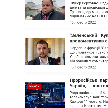
Спікер Верховної Рад
депутатів російської
Путіна щодо можливост
підійматиме на РНБО 
16 лютого 2022
"Зеленський і Кул
прокоментував с
Нардеп із фракції "Є
що слова українсько
України відмовитись 
він заявив у коментар
16 лютого 2022
Проросійські пар
Україні, – політ
Інтерв'ю
Рада національної бе
телеканалу "Наш" терм
Харкові 11 лютого. Н
експерт Костянтин Ма