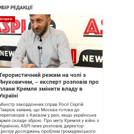
ИБІР РЕДАКЦІЇ
Інтерв'ю
Терористичний режим на чолі з
Януковичем, – експерт розповів про
плани Кремля змінити владу в
Україні
Міністр закордонних справ Росії Сергій
Лавров заявив, що Москва готова до
переговорів з Києвом у разі, якщо українська
армія складе зброю. Про мету Кремля у війні з
Україною, ASPI news розповів директор
Центру досліджень проблем громадянського