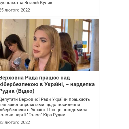
суспільства Віталій Кулик.
25 лютого 2022
Верховна Рада працює над
кібербезпекою в Україні, – нардепка
Рудик (Відео)
Депутати Верховної Ради України працюють
над законопроєктами щодо посилення
кібербезпеки в Україні. Про це повідомила
голова партії "Голос" Кіра Рудик.
23 лютого 2022