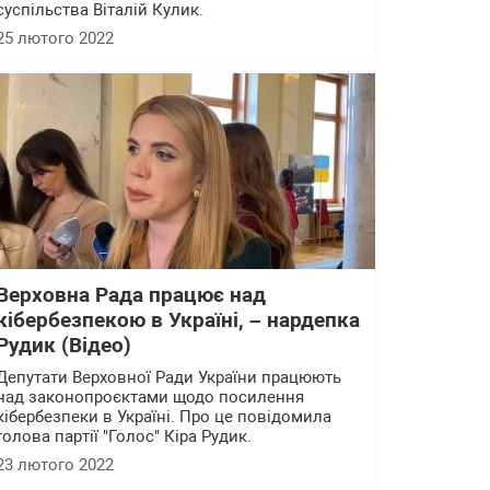
суспільства Віталій Кулик.
25 лютого 2022
Верховна Рада працює над
кібербезпекою в Україні, – нардепка
Рудик (Відео)
Депутати Верховної Ради України працюють
над законопроєктами щодо посилення
кібербезпеки в Україні. Про це повідомила
голова партії "Голос" Кіра Рудик.
23 лютого 2022