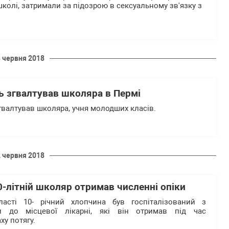
школі, затримали за підозрою в сексуальному зв'язку з
8 червня 2018
ь згвалтував школяра в Пермі
згвалтував школяра, учня молодших класів.
2 червня 2018
10-літній школяр отримав численні опіки
асті 10- річний хлопчина був госпіталізований з
и до місцевої лікарні, які він отримав під час
ху потягу.