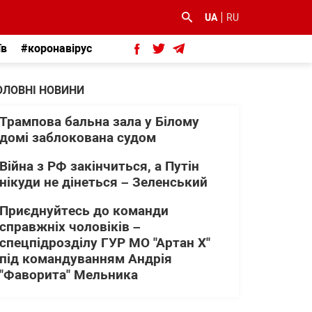
UA
RU
їв
#коронавірус
ОЛОВНІ НОВИНИ
Трампова бальна зала у Білому
домі заблокована судом
Війна з РФ закінчиться, а Путін
нікуди не дінеться – Зеленський
Приєднуйтесь до команди
справжніх чоловіків –
спецпідрозділу ГУР МО "Артан Х"
під командуванням Андрія
"Фаворита" Мельника