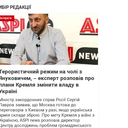
ИБІР РЕДАКЦІЇ
Інтерв'ю
Терористичний режим на чолі з
Януковичем, – експерт розповів про
плани Кремля змінити владу в
Україні
Міністр закордонних справ Росії Сергій
Лавров заявив, що Москва готова до
переговорів з Києвом у разі, якщо українська
армія складе зброю. Про мету Кремля у війні з
Україною, ASPI news розповів директор
Центру досліджень проблем громадянського