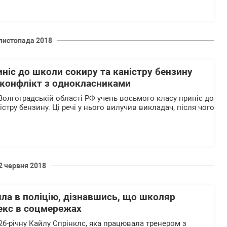
листопада 2018
иніс до школи сокиру та каністру бензину
 конфлікт з однокласниками
 Волгоградській області РФ учень восьмого класу приніс до
істру бензину. Ці речі у нього вилучив викладач, після чого
2 червня 2018
ла в поліцію, дізнавшись, що школяр
секс в соцмережах
 26-річну Кайлу Спрінклс, яка працювала тренером з