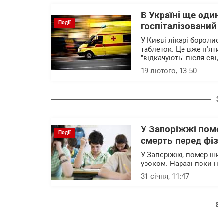
В Україні ще оди
Події
госпіталізований
У Києві лікарі бороли
таблеток. Це вже п'ят
"відкачують" після с
19 лютого, 13:50
У Запоріжжі пом
Події
смерть перед фі
У Запоріжжі, помер ш
уроком. Наразі поки 
31 січня, 11:47