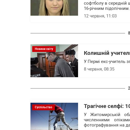
софтболу в середній 
16-річним підопічним.
12 червня, 11:03
Новини світу
Колишній учител
У Пермі екс-учитель 
8 червня, 08:35
Трагічне селфі: 
Суспільство
У Житомирській обл
численними опікам
фотографування на да