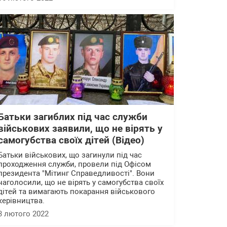
Батьки загиблих під час служби
військових заявили, що не вірять у
самогубства своїх дітей (Відео)
Батьки військових, що загинули під час
проходження служби, провели під Офісом
президента "Мітинг Справедливості". Вони
наголосили, що не вірять у самогубства своїх
дітей та вимагають покарання військового
керівництва.
3 лютого 2022