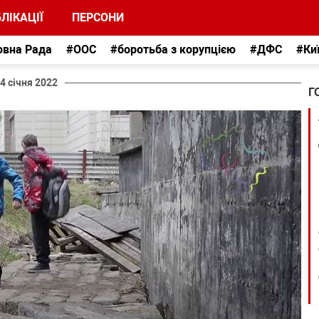
ЛІКАЦІЇ
ПЕРСОНИ
овна Рада
#ООС
#боротьба з корупцією
#ДФС
#Ки
4 січня 2022
Г