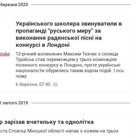
 березня 2020
Українського школяра звинуватили в
пропаганді "руського миру" за
виконання радянської пісні на
конкурсі в Лондоні
12-річний волинянин Максим Ткачук з селища
Турійськ став переможцем у трьох номінаціях
пісенного конкурсу в Лондоні, проте українські
націоналісти обурились таким ходом подій. І ось
чому.
6 березня, 07:40
1 лютого 2019
р зарізав вчительку та однолітка
міста Стовпці Мінської області напав з ножем на трьох