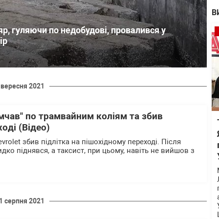
В
р, гуляючи по недобудові, провалився у
ір
 вересня 2021
"мчав" по трамвайним коліям та збив
оді (Відео)
evrolet збив підлітка на пішохідному переході. Після
идко піднявся, а таксист, при цьому, навіть не вийшов з
1 серпня 2021