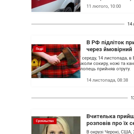
11 лютого, 10:00
14 
В РФ підліток пр
через ймовірний
Події
У середу, 14 листопада, в
школи сокиру, ножі та кан
хлопець прийняв отруту.
14 листопада, 08:38
1
Вчителька прийш
Суспільство
розповів про їх 
В окрузі Черокі, США,