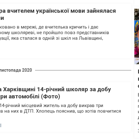
а вчителем української мови зайнялася
ни
іковано в мережі, де вчителька кричить і дає
ному школяреві, не пройшло повз представників
ції, яка сталася в одній зі шкіл на Львівщині,
листопада 2020
а Харківщині 14-річний школяр за добу
три автомобілі (Фото)
 14-річний місцевий житель на добу викрав три
ив на них в ДТП. Хлопець пояснив, що хотів повчитися