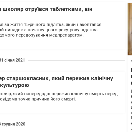
н школяр отруївся таблетками, він
ся за життя 15-річного підлітка, який наковтався
ий випадок з початку цього року, року підлітка
відомого передозування медпрепаратом.
31 січня 2021
ер старшокласник, який пережив клінічну
зкультурою
коляр, який напередодні пережив клінічну смерть перед
невідома точна причина його смерті.
8 грудня 2020