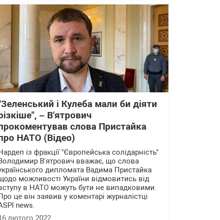
"Зеленський і Кулеба мали би діяти
різкіше", – В'ятрович
прокоментував слова Пристайка
про НАТО (Відео)
Нардеп із фракції "Європейська солідарність"
Володимир В'ятрович вважає, що слова
українського дипломата Вадима Пристайка
щодо можливості України відмовитись від
вступу в НАТО можуть бути не випадковими.
Про це він заявив у коментарі журналістці
ASPI news.
16 лютого 2022