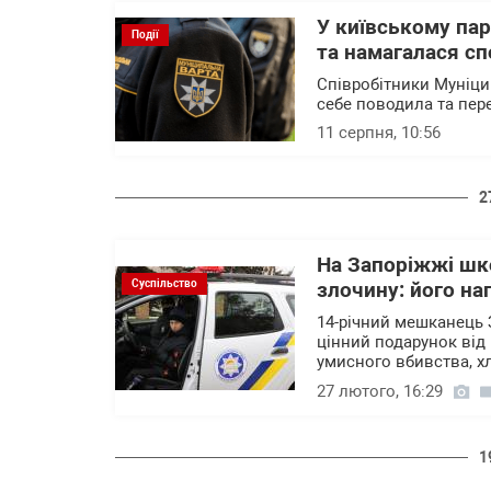
У київському па
Події
та намагалася сп
Співробітники Муніци
себе поводила та пере
11 серпня, 10:56
2
На Запоріжжі шко
Суспільство
злочину: його на
14-річний мешканець 
цінний подарунок від 
умисного вбивства, х
27 лютого, 16:29
1