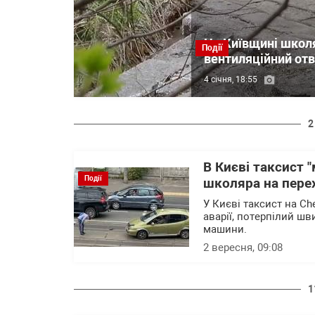
На Київщині школя
Події
вентиляційний отв
4 січня, 18:55
2
В Києві таксист 
Події
школяра на перех
У Києві таксист на Ch
аварії, потерпілий шв
машини.
2 вересня, 09:08
1