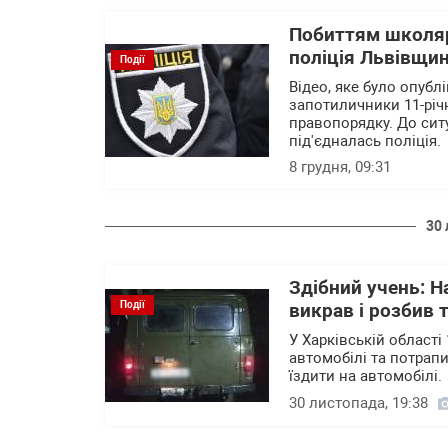
Побиттям школяр
поліція Львівщи
Події
Відео, яке було опубл
запотиличники 11-річ
правопорядку. До ситуа
під'єдналась поліція.
8 грудня, 09:31
30 
Здібний учень: Н
Події
викрав і розбив 
У Харківській області
автомобілі та потрап
їздити на автомобілі.
30 листопада, 19:38