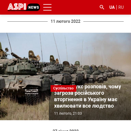
UA
RU
11 лютого 2022
#ООС
#боротьба
#ДФС
#Київ
#коронавірус
з
корупцією
Павло Фукс розповів, чому
Суспільство
загроза російського
вторгнення в Україну має
хвилювати все людство
11 лютого, 21:03