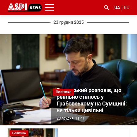
UA
RU
23 грудня 2025
#ООС
#боротьба
#ДФС
#Київ
#коронавірус
з
корупцією
Зеленський розповів, що
Політика
реально сталось у
Грабовському на Сумщині:
не тільки цивільні
23 грудня, 11:41
Політика