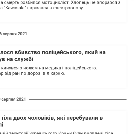
 на смерть розбився мотоцикліст. Хлопець не впорався з
"Kawasaki" і врізався в електроопору.
6 серпня 2021
лося вбивство поліцейського, який на
ув на службі
 кинувся з ножем на медика і поліцейського.
 від ран по дорозі в лікарню.
9 серпня 2021
тіла двох чоловіків, які перебували в
лі
ій території українського Криму були виявлені тіла