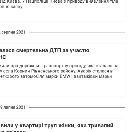
ід Києва. У Нацполіції Києва з приводу виявлення тіла
пня заяву.
2 серпня 2021
талася смертельна ДТП за участю
СНС
или про дорожньо-транспортну пригоду, яка сталася на
у села Корнин Рівненського району. Аварія сталася в
 легкового автомобіля марки BMW і вантажівки марки
29 липня 2021
вили у квартирі труп жінки, яка тривалий