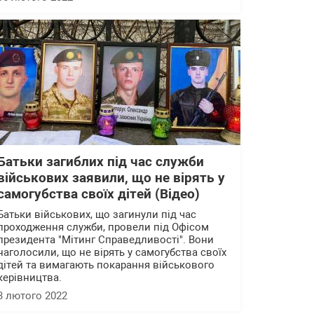
Батьки загиблих під час служби
військових заявили, що не вірять у
самогубства своїх дітей (Відео)
Батьки військових, що загинули під час
проходження служби, провели під Офісом
президента "Мітинг Справедливості". Вони
наголосили, що не вірять у самогубства своїх
дітей та вимагають покарання військового
керівництва.
3 лютого 2022