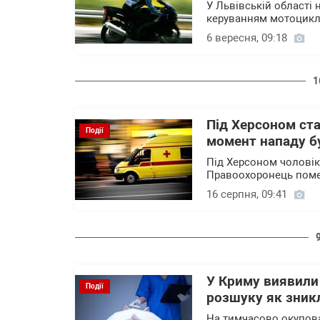
У Львівській області
керуванням мотоцикла 
6 вересня, 09:18
1
Під Херсоном ста
Події
момент нападу б
Під Херсоном чоловік
Правоохоронець помер
16 серпня, 09:41
У Криму виявили 
Події
розшуку як зник
На тимчасово окупован