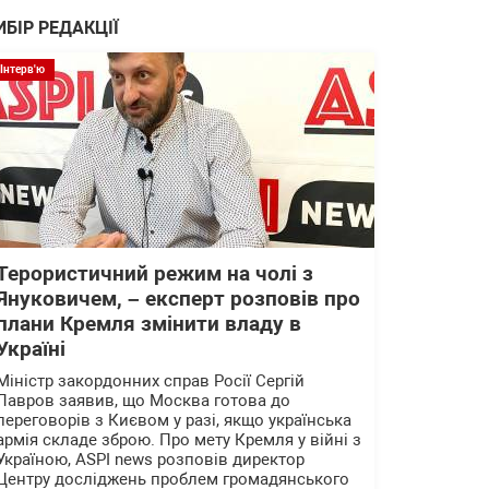
ИБІР РЕДАКЦІЇ
Інтерв'ю
Терористичний режим на чолі з
Януковичем, – експерт розповів про
плани Кремля змінити владу в
Україні
Міністр закордонних справ Росії Сергій
Лавров заявив, що Москва готова до
переговорів з Києвом у разі, якщо українська
армія складе зброю. Про мету Кремля у війні з
Україною, ASPI news розповів директор
Центру досліджень проблем громадянського