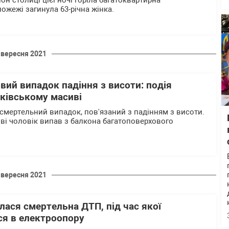
н столиці цієї ночі горіла багатоквартирна
пожежі загинула 63-річна жінка.
 вересня 2021
овий випадок падіння з висоти: подія
рківському масиві
 смертельний випадок, пов'язаний з падінням з висоти.
ві чоловік випав з балкона багатоповерхового
 вересня 2021
лася смертельна ДТП, під час якої
ся в електроопору