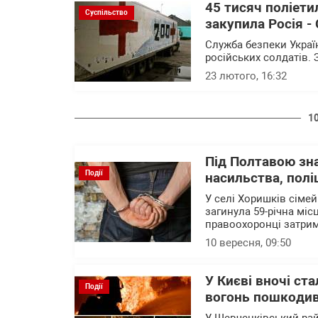
45 тисяч поліети
Суспільство
закупила Росія -
Служба безпеки Украї
російських солдатів.
23 лютого, 16:32
1
Під Полтавою зна
Події
насильства, полі
У селі Хоришків сімей
загинула 59-річна міс
правоохоронці затрима
10 вересня, 09:50
У Києві вночі ст
Події
вогонь пошкодив 