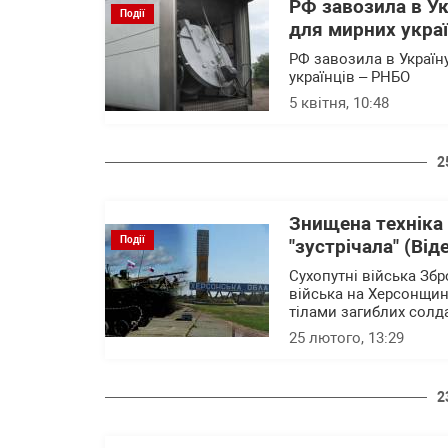
РФ завозила в Укр
Події
для мирних укра
РФ завозила в Україну
українців – РНБО
5 квітня, 10:48
2
Знищена техніка 
Події
"зустрічала" (Від
Сухопутні війська Збр
війська на Херсонщин
тілами загиблих солда
25 лютого, 13:29
2