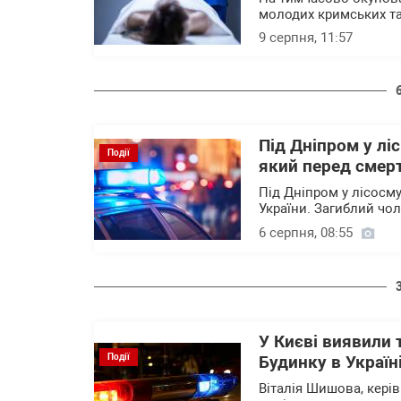
молодих кримських тат
9 серпня, 11:57
Під Дніпром у лі
Події
який перед смер
Під Дніпром у лісосм
України. Загиблий чо
6 серпня, 08:55
У Києві виявили 
Події
Будинку в Україн
Віталія Шишова, керів