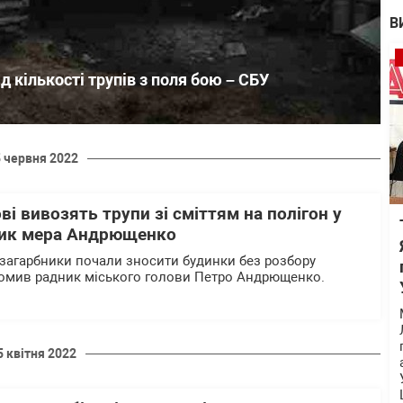
В
д кількості трупів з поля бою – СБУ
5 червня 2022
ві вивозять трупи зі сміттям на полігон у
ник мера Андрющенко
і загарбники почали зносити будинки без розбору
домив радник міського голови Петро Андрющенко.
5 квітня 2022