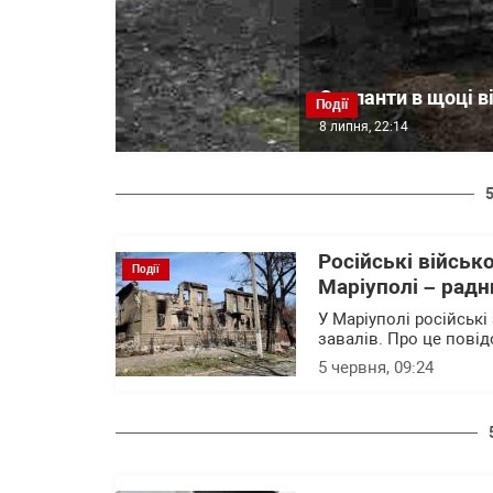
Окупанти в щоці ві
Події
8 липня, 22:14
Російські військо
Події
Маріуполі – рад
У Маріуполі російськ
завалів. Про це пові
5 червня, 09:24