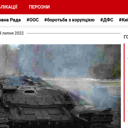
ЛІКАЦІЇ
ПЕРСОНИ
овна Рада
#ООС
#боротьба з корупцією
#ДФС
#Ки
8 липня 2022
Г