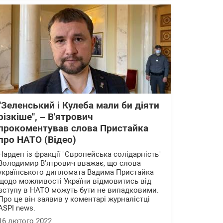
"Зеленський і Кулеба мали би діяти
різкіше", – В'ятрович
прокоментував слова Пристайка
про НАТО (Відео)
Нардеп із фракції "Європейська солідарність"
Володимир В'ятрович вважає, що слова
українського дипломата Вадима Пристайка
щодо можливості України відмовитись від
вступу в НАТО можуть бути не випадковими.
Про це він заявив у коментарі журналістці
ASPI news.
16 лютого 2022