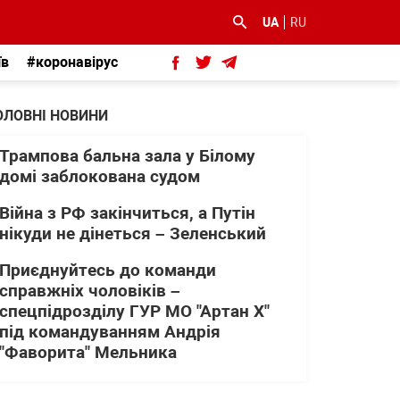
UA
RU
їв
#коронавірус
ОЛОВНІ НОВИНИ
Трампова бальна зала у Білому
домі заблокована судом
Війна з РФ закінчиться, а Путін
нікуди не дінеться – Зеленський
Приєднуйтесь до команди
справжніх чоловіків –
спецпідрозділу ГУР МО "Артан Х"
під командуванням Андрія
"Фаворита" Мельника