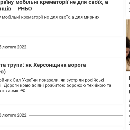
аїну мобільні крематорії не для своїх, а
їнців – РНБО
 мобільні крематорії не для своїх, а для мирних
5 лютого 2022
та трупи: як Херсонщина ворога
ео)
ойних Сил України показали, як зустріли російські
і. Дороги краю всіяні розбитою ворожою технікою та
тів армії РФ.
3 лютого 2022