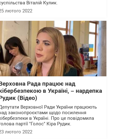
суспільства Віталій Кулик.
25 лютого 2022
Верховна Рада працює над
кібербезпекою в Україні, – нардепка
Рудик (Відео)
Депутати Верховної Ради України працюють
над законопроєктами щодо посилення
кібербезпеки в Україні. Про це повідомила
голова партії "Голос" Кіра Рудик.
23 лютого 2022