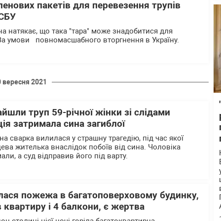
ленових пакетів для перевезення трупів
 СБУ
на натякає, що така "тара" може знадобитися для
 За умови повномасшабного вторгнення в Україну.
0 вересня 2021
йшли труп 59-річної жінки зі слідами
ція затримала сина загиблої
на сварка вилилася у страшну трагедію, під час якої
цева жителька внаслідок побоїв від сина. Чоловіка
ли, а суд відправив його під варту.
алася пожежа в багатоповерховому будинку,
квартиру і 4 балкони, є жертва