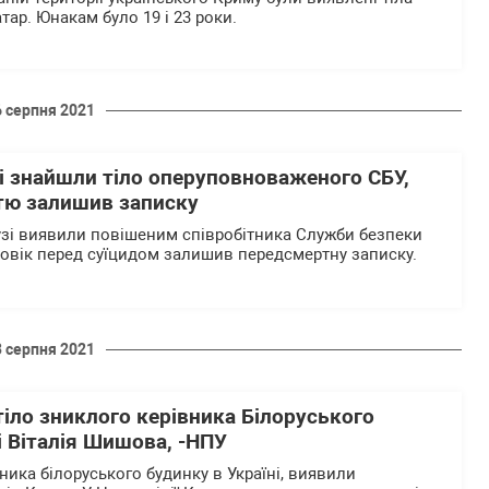
ар. Юнакам було 19 і 23 роки.
6 серпня 2021
сі знайшли тіло оперуповноваженого СБУ,
тю залишив записку
узі виявили повішеним співробітника Служби безпеки
ловік перед суїцидом залишив передсмертну записку.
3 серпня 2021
тіло зниклого керівника Білоруського
і Віталія Шишова, -НПУ
ника білоруського будинку в Україні, виявили