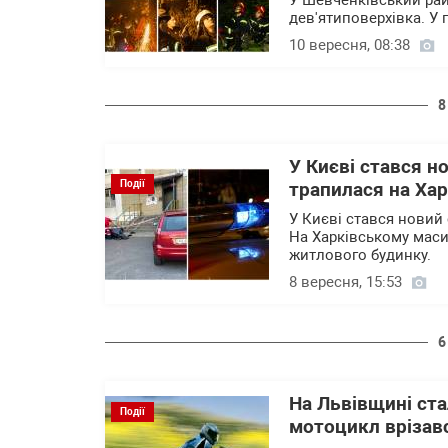
У Шевченківський райо
дев'ятиповерхівка. У 
10 вересня, 08:38
8
У Києві стався н
Події
трапилася на Ха
У Києві стався новий
На Харківському маси
житлового будинку.
8 вересня, 15:53
6
На Львівщині ста
Події
мотоцикл врізав