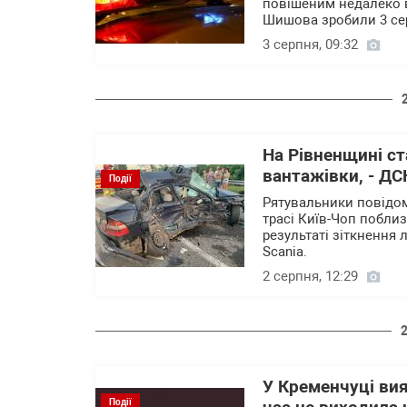
повішеним недалеко в
Шишова зробили 3 сер
3 серпня, 09:32
На Рівненщині с
вантажівки, - Д
Події
Рятувальники повідом
трасі Київ-Чоп поблиз
результаті зіткнення
Scania.
2 серпня, 12:29
У Кременчуці вия
Події