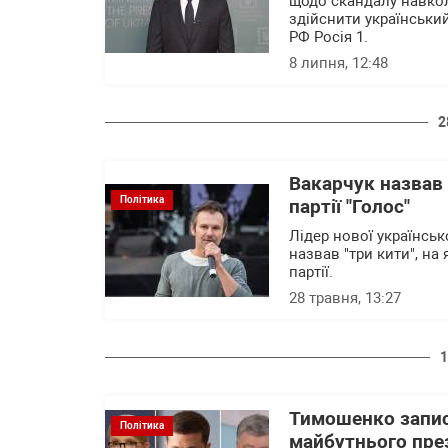
щодо скандалу навкол
здійснити українськи
РФ Росія 1.
8 липня, 12:48
2
Вакарчук назвав
Політика
партії "Голос"
Лідер нової українськ
назвав "три кити", на 
партії.
28 травня, 13:27
1
Тимошенко запис
Політика
майбутнього пре