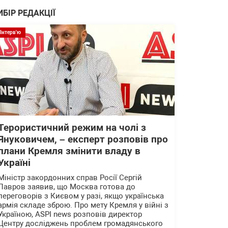
ИБІР РЕДАКЦІЇ
Інтерв'ю
Терористичний режим на чолі з
Януковичем, – експерт розповів про
плани Кремля змінити владу в
Україні
Міністр закордонних справ Росії Сергій
Лавров заявив, що Москва готова до
переговорів з Києвом у разі, якщо українська
армія складе зброю. Про мету Кремля у війні з
Україною, ASPI news розповів директор
Центру досліджень проблем громадянського