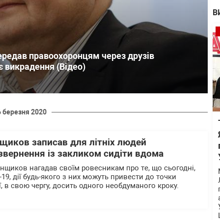
В
ередав правоохоронцям через друзів
є викрадення (Відео)
6 березня 2020
щиков записав для літніх людей
звернення із закликом сидіти вдома
нщиков нагадав своїм ровесникам про те, що сьогодні,
-19, дії будь-якого з них можуть привести до точки
, в свою чергу, досить одного необдуманого кроку.