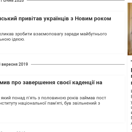
1 січня 2020
ський привітав українців з Новим роком
кликав зробити взаємоповагу заради майбутнього
льною ідеєю.
8 вересня 2019
мив про завершення своєї каденції на
 який понад п'ять з половиною років займав пост
нституту національної пам'яті, був звільнений з