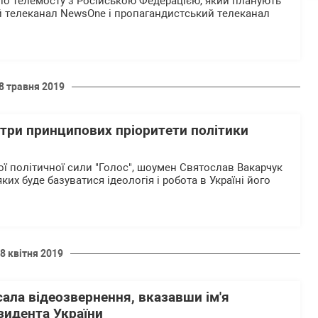
о телемосту з Російською Федерацією, який планують
й телеканал NewsOne і пропагандистський телеканал
8 травня 2019
 три принципових пріоритети політики
ої політичної сили "Голос", шоумен Святослав Вакарчук
яких буде базуватися ідеологія і робота в Україні його
8 квітня 2019
ала відеозвернення, вказавши ім'я
зидента України