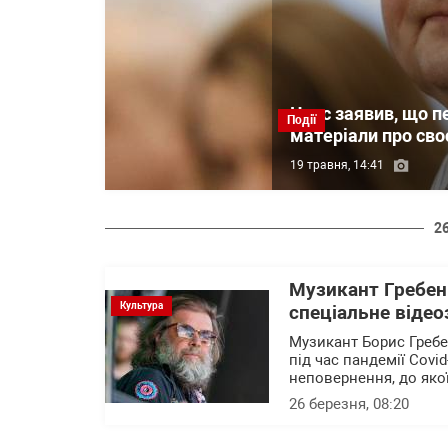
Чаус заявив, що п
Події
матеріали про сво
19 травня, 14:41
2
Музикант Гребен
Культура
спеціальне відео
Музикант Борис Гребе
під час пандемії Covid
неповернення, до якої
26 березня, 08:20