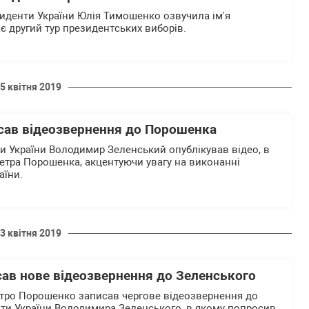
зиденти України Юлія Тимошенко озвучила ім'я
є другий тур президентських виборів.
5 квітня 2019
сав відеозвернення до Порошенка
и України Володимир Зеленський опублікував відео, в
етра Порошенка, акцентуючи увагу на виконанні
аїни.
3 квітня 2019
ав нове відеозвернення до Зеленського
етро Порошенко записав чергове відеозвернення до
ти України Володимира Зеленського, в якому попросив