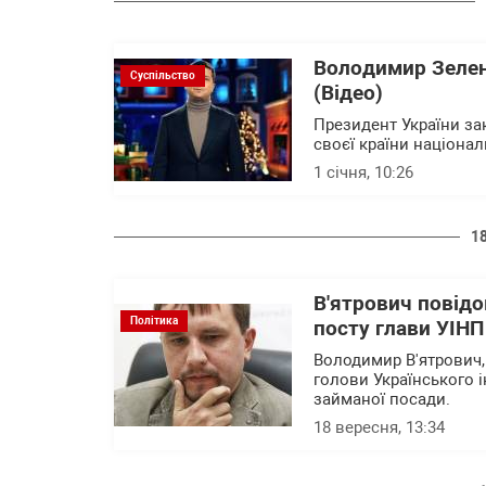
Володимир Зелен
Суспільство
(Відео)
Президент України за
своєї країни націона
1 січня, 10:26
1
В'ятрович повідо
Політика
посту глави УІНП
Володимир В'ятрович,
голови Українського і
займаної посади.
18 вересня, 13:34