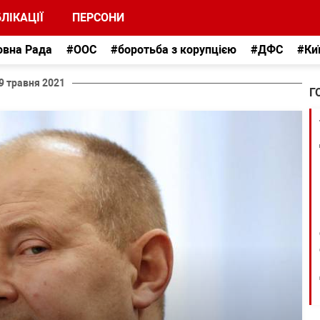
ЛІКАЦІЇ
ПЕРСОНИ
овна Рада
#ООС
#боротьба з корупцією
#ДФС
#Ки
9 травня 2021
Г