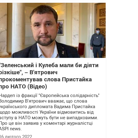
"Зеленський і Кулеба мали би діяти
різкіше", – В'ятрович
прокоментував слова Пристайка
про НАТО (Відео)
Нардеп із фракції "Європейська солідарність"
Володимир В'ятрович вважає, що слова
українського дипломата Вадима Пристайка
щодо можливості України відмовитись від
вступу в НАТО можуть бути не випадковими.
Про це він заявив у коментарі журналістці
ASPI news.
16 лютого 2022