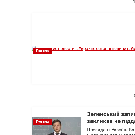
Політика
Зеленський запис
закликав не під
Політика
Президент України Во