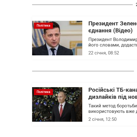
Президент Зеленс
Політика
єднання (Відео)
Президент Володимир 
його словами, додасть
22 січня, 08:52
Російські ТБ-кан
Політика
дизлайків під но
Такий метод боротьби 
використовують вже д
2 січня, 12:50