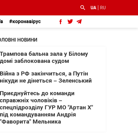
UA
RU
їв
#коронавірус
ОЛОВНІ НОВИНИ
Трампова бальна зала у Білому
домі заблокована судом
Війна з РФ закінчиться, а Путін
нікуди не дінеться – Зеленський
Приєднуйтесь до команди
справжніх чоловіків –
спецпідрозділу ГУР МО "Артан Х"
під командуванням Андрія
"Фаворита" Мельника