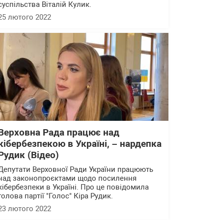
суспільства Віталій Кулик.
25 лютого 2022
Верховна Рада працює над
кібербезпекою в Україні, – нардепка
Рудик (Відео)
Депутати Верховної Ради України працюють
над законопроєктами щодо посилення
кібербезпеки в Україні. Про це повідомила
голова партії "Голос" Кіра Рудик.
23 лютого 2022