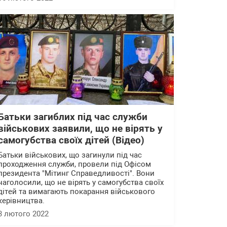
Батьки загиблих під час служби
військових заявили, що не вірять у
самогубства своїх дітей (Відео)
Батьки військових, що загинули під час
проходження служби, провели під Офісом
президента "Мітинг Справедливості". Вони
наголосили, що не вірять у самогубства своїх
дітей та вимагають покарання військового
керівництва.
3 лютого 2022