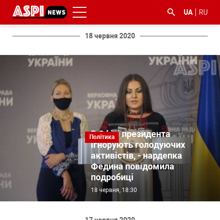
UA
RU
18 червня 2020
#ООС
#боротьба
#ДФС
#Київ
#коронавірус
з
корупцією
В Офісі президента
Політика
ігнорують голодуючих
активістів, - нардепка
Федина повідомила
подробиці
18 червня, 18:30