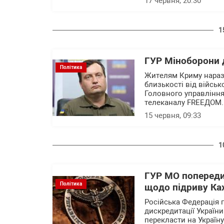
17 червня, 20:30
1
ГУР Міноборони 
Політика
Жителям Криму наразі
близькості від військ
Головного управління
телеканалу FREEДОМ.
15 червня, 09:33
1
ГУР МО попереди
Політика
щодо підриву Ка
Російська Федерація 
дискредитації Україн
перекласти на Україну