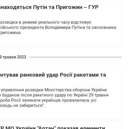
 знаходяться Путін та Пригожин – ГУР
розвідка в режимі реального часу відстежує
ійського президента Володимира Путіна та засновника
Пригожина.
9 травня 2023
нтував ранковий удар Росії ракетами та
управління розвідки Міністерства оборони України
Буданов після ракетного удару по Україні 29 травня
роба Росії залякати українців провалилася, усі
повідь не забариться".
Р МО України "Артан" показав елементи