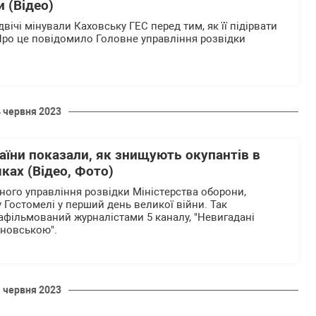
 (Відео)
двічі мінували Каховську ГЕС перед тим, як її підірвати
 Про це повідомило Головне управління розвідки
4 червня 2023
аїни показали, як знищують окупантів в
ках (Відео, Фото)
вного управління розвідки Міністерства оборони,
у Гостомелі у перший день великої війни. Так
афільмований журналістами 5 каналу, "Невигадані
иновською".
1 червня 2023