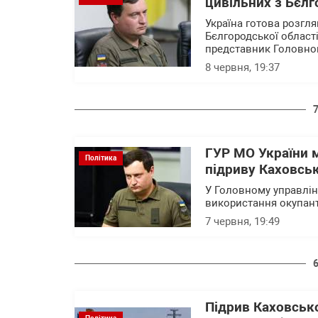
цивільних з Бєлг
Україна готова розгл
Бєлгородської області 
представник Головног
8 червня, 19:37
ГУР МО України 
Політика
підриву Каховськ
У Головному управлін
використання окупант
7 червня, 19:49
Підрив Каховсько