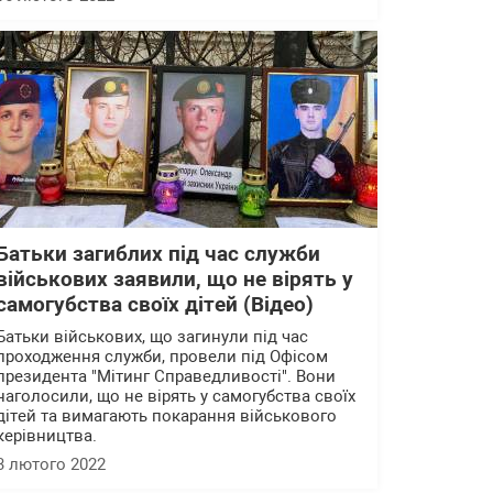
Батьки загиблих під час служби
військових заявили, що не вірять у
самогубства своїх дітей (Відео)
Батьки військових, що загинули під час
проходження служби, провели під Офісом
президента "Мітинг Справедливості". Вони
наголосили, що не вірять у самогубства своїх
дітей та вимагають покарання військового
керівництва.
3 лютого 2022