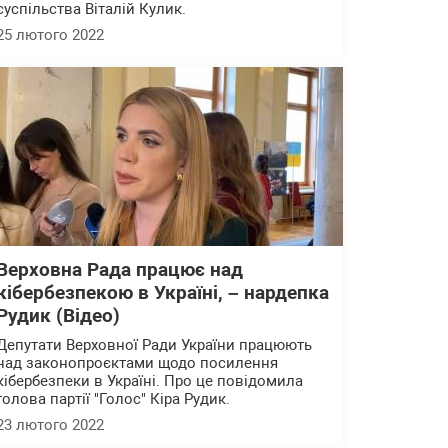
суспільства Віталій Кулик.
25 лютого 2022
Верховна Рада працює над
кібербезпекою в Україні, – нардепка
Рудик (Відео)
Депутати Верховної Ради України працюють
над законопроєктами щодо посилення
кібербезпеки в Україні. Про це повідомила
голова партії "Голос" Кіра Рудик.
23 лютого 2022