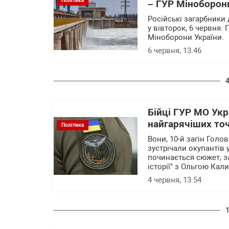
Політика
– ГУР Міноборони
Російські загарбники 
у вівторок, 6 червня.
Міноборони України.
6 червня, 13:46
Бійці ГУР МО Укр
найгарячіших точ
Політика
Вони, 10-й загін Голо
зустрічали окупантів 
починається сюжет, з
історії" з Ольгою Кал
4 червня, 13:54