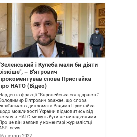
"Зеленський і Кулеба мали би діяти
різкіше", – В'ятрович
прокоментував слова Пристайка
про НАТО (Відео)
Нардеп із фракції "Європейська солідарність"
Володимир В'ятрович вважає, що слова
українського дипломата Вадима Пристайка
щодо можливості України відмовитись від
вступу в НАТО можуть бути не випадковими.
Про це він заявив у коментарі журналістці
ASPI news.
16 лютого 2022