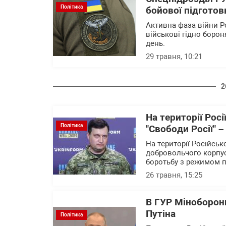
Політика
бойової підготов
Активна фаза війни Ро
військові гідно борон
день.
29 травня, 10:21
2
На території Росі
Політика
"Свободи Росії" 
На території Російськ
добровольчого корпусу
боротьбу з режимом 
26 травня, 15:25
В ГУР Міноборони
Путіна
Політика