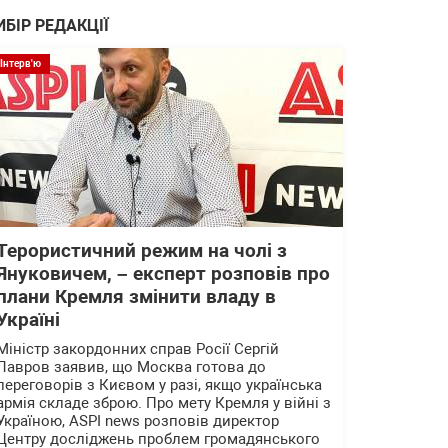
ИБІР РЕДАКЦІЇ
Інтерв'ю
Терористичний режим на чолі з
Януковичем, – експерт розповів про
плани Кремля змінити владу в
Україні
Міністр закордонних справ Росії Сергій
Лавров заявив, що Москва готова до
переговорів з Києвом у разі, якщо українська
армія складе зброю. Про мету Кремля у війні з
Україною, ASPI news розповів директор
Центру досліджень проблем громадянського