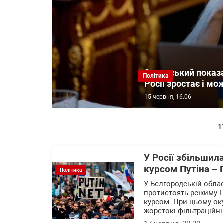
Зеленський показа
Політика
Росії зростає і м
15 червня, 16:06
1
У Росії збільшил
курсом Путіна –
Політика
У Бєлгородській облас
протистоять режиму П
курсом. При цьому оку
жорстокі фільтраційні