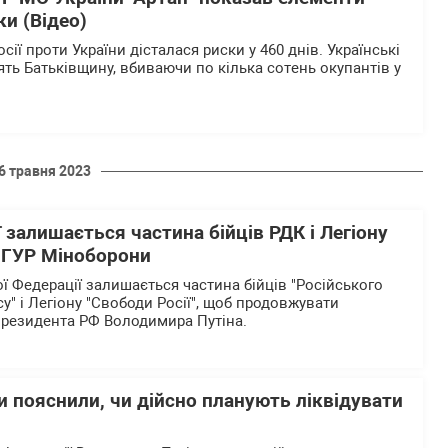
ки (Відео)
сії проти України дісталася риски у 460 днів. Українські
ять Батьківщину, вбиваючи по кілька сотень окупантів у
6 травня 2023
ї залишається частина бійців РДК і Легіону
– ГУР Міноборони
ої Федерації залишається частина бійців "Російського
" і Легіону "Свободи Росії", щоб продовжувати
президента РФ Володимира Путіна.
 пояснили, чи дійсно планують ліквідувати