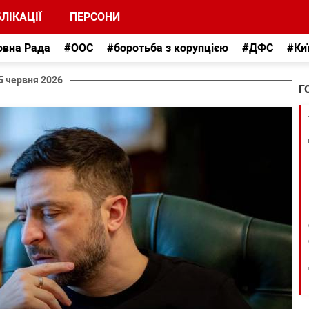
ЛІКАЦІЇ
ПЕРСОНИ
овна Рада
#ООС
#боротьба з корупцією
#ДФС
#Ки
5 червня 2026
Г