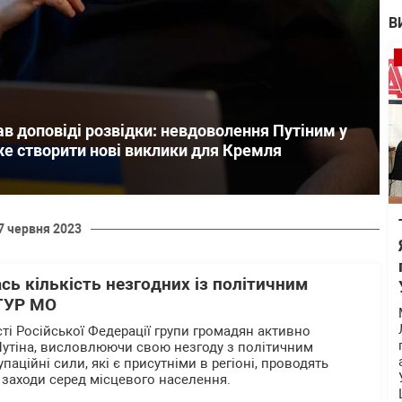
В
в доповіді розвідки: невдоволення Путіним у
оже створити нові виклики для Кремля
7 червня 2023
ась кількість незгодних із політичним
 ГУР МО
ті Російської Федерації групи громадян активно
утіна, висловлюючи свою незгоду з політичним
паційні сили, які є присутніми в регіоні, проводять
 заходи серед місцевого населення.