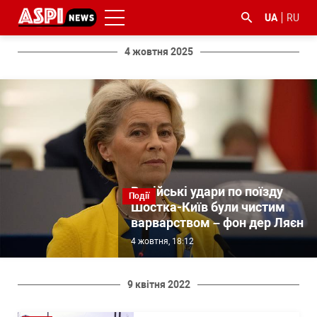
UA
RU
4 жовтня 2025
#ООС
#боротьба
#ДФС
#Київ
#коронавірус
з
корупцією
Російські удари по поїзду
Події
Шостка-Київ були чистим
варварством – фон дер Ляєн
4 жовтня, 18:12
9 квітня 2022