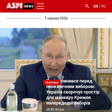
UA
RU
7 серпня 2026
#ООС
#боротьба
#ДФС
#Київ
#коронавірус
з
корупцією
Путін опинився перед
Політика
небезпечним вибором:
Україна скорочує простір
для маневру Кремля
напередодні виборів
20:09
, Вчора