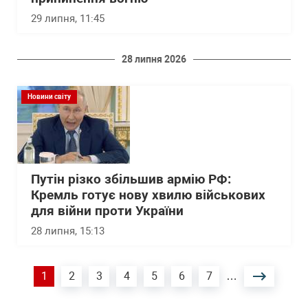
29 липня, 11:45
28 липня 2026
Новини світу
Путін різко збільшив армію РФ:
Кремль готує нову хвилю військових
для війни проти України
28 липня, 15:13
Розбивка
Поточна
1
Сторінка
2
Сторінка
3
Сторінка
4
Сторінка
5
Сторінка
6
Сторінка
7
…
на
сторінки
сторінка