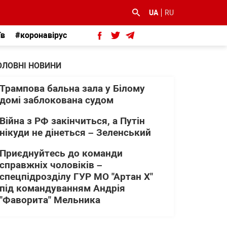
UA
RU
їв
#коронавірус
ОЛОВНІ НОВИНИ
Трампова бальна зала у Білому
домі заблокована судом
Війна з РФ закінчиться, а Путін
нікуди не дінеться – Зеленський
Приєднуйтесь до команди
справжніх чоловіків –
спецпідрозділу ГУР МО "Артан Х"
під командуванням Андрія
"Фаворита" Мельника