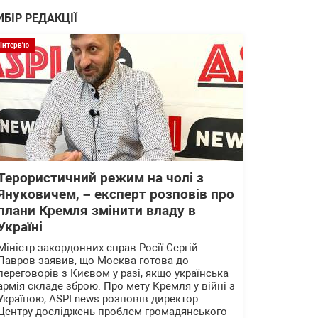
ИБІР РЕДАКЦІЇ
Інтерв'ю
Терористичний режим на чолі з
Януковичем, – експерт розповів про
плани Кремля змінити владу в
Україні
Міністр закордонних справ Росії Сергій
Лавров заявив, що Москва готова до
переговорів з Києвом у разі, якщо українська
армія складе зброю. Про мету Кремля у війні з
Україною, ASPI news розповів директор
Центру досліджень проблем громадянського