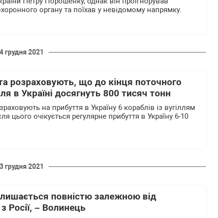
країни Петру Порошенку, однак він проігнорував
хоронного органу та поїхав у невідомому напрямку.
4 грудня 2021
та розраховують, що до кінця поточного
лля в Україні досягнуть 800 тисяч тонн
зраховують на прибуття в Україну 6 кораблів із вугіллям
сля цього очікується регулярне прибуття в Україну 6-10
3 грудня 2021
алишається повністю залежною від
з Росії, – Волинець