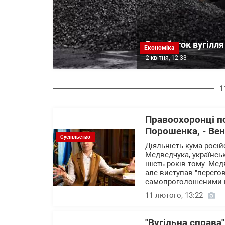
Видобуток вугілля 
Економіка
2 квітня, 12:33
1
Правоохоронці п
Порошенка, - Ве
Суспільство
Діяльність кума росі
Медведчука, українсь
шість років тому. Ме
але виступав "перего
самопроголошеними к
11 лютого, 13:22
"Вугільна справа