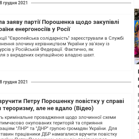
8 грудня 2021
а заяву партії Порошенка щодо закупівлі
аїни енергоносіїв у Росії
ції "Європейська солідарність" зареєстрували в Службі
нення злочину керівництвом України у зв'язку із
рсів у Російській Федерації. Фактично, як
ілля з вкрадених окупаційною владою шахт.
8 грудня 2021
вручити Петру Порошенку повістку у справі
 тероризму, але не вдало (Відео)
ють кримінальне провадження щодо злочинної схеми
з тимчасово окупованих територій та сприяння
заціям "ЛНР" та "ДНР" групою громадян України. Для
ставин працівники ДБР намагалися вручити повістку