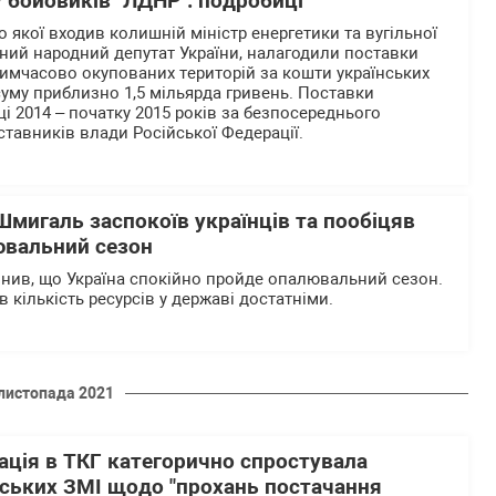
у бойовиків "ЛДНР": подробиці
о якої входив колишній міністр енергетики та вугільної
ний народний депутат України, налагодили поставки
 тимчасово окупованих територій за кошти українських
уму приблизно 1,5 мільярда гривень. Поставки
і 2014 – початку 2015 років за безпосереднього
тавників влади Російської Федерації.
 Шмигаль заспокоїв українців та пообіцяв
ювальний сезон
нив, що Україна спокійно пройде опалювальний сезон.
 кількість ресурсів у державі достатніми.
листопада 2021
ація в ТКГ категорично спростувала
йських ЗМІ щодо "прохань постачання