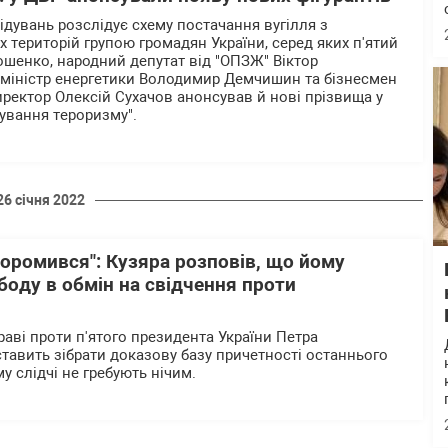
дувань розслідує схему постачання вугілля з
 територій групою громадян України, серед яких п'ятий
шенко, народний депутат від "ОПЗЖ" Віктор
міністр енергетики Володимир Демчишин та бізнесмен
директор Олексій Сухачов анонсував й нові прізвища у
сування тероризму".
26 січня 2022
 соромився": Кузяра розповів, що йому
оду в обмін на свідчення проти
аві проти п'ятого президента України Петра
тавить зібрати доказову базу причетності останнього
у слідчі не гребують нічим.