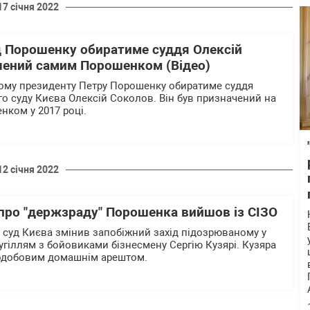
17 січня 2022
д Порошенку обиратиме суддя Олексій
чений самим Порошенком (Відео)
тому президенту Петру Порошенку обиратиме суддя
о суду Києва Олексій Соколов. Він був призначений на
ком у 2017 році.
12 січня 2022
 про "держзраду" Порошенка вийшов із СІЗО
суд Києва змінив запобіжний захід підозрюваному у
угіллям з бойовиками бізнесмену Сергію Кузярі. Кузяра
лодобовим домашнім арештом.