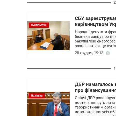
2
СБУ зареєструвал
керівництвом Укр
Суспільство
Народні депутати фрак
безпеки заяву про вчи
закупівлею енергоресу
зазначається, це вуг
28 грудня, 19:13
1
ДБР намагалось 
про фінансування
Політика
Слідчі ДБР розсліду
постачання вугілля і
терористичним органі
встановлення усіх об