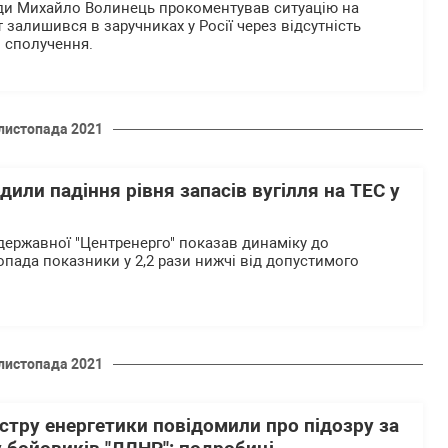
ади Михайло Волинець прокоментував ситуацію на
т залишився в заручниках у Росії через відсутність
 сполучення.
листопада 2021
дили падіння рівня запасів вугілля на ТЕС у
 державної "Центренерго" показав динаміку до
опада показники у 2,2 рази нижчі від допустимого
листопада 2021
стру енергетики повідомили про підозру за