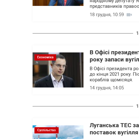
народному депутату У
представників правоо
18 грудня, 10:59
1
В Офісі президен
Економіка
року запаси вугі
В Офісі президента ро
до кінця 2021 року. Пі
кораблів щомісяця.
14 грудня, 14:05
1
Луганська ТЕС з
Суспільство
поставок вугілля 