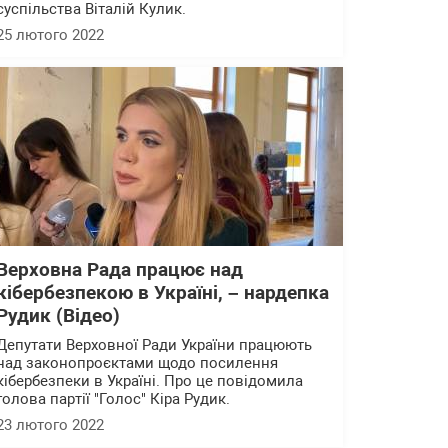
суспільства Віталій Кулик.
25 лютого 2022
Верховна Рада працює над
кібербезпекою в Україні, – нардепка
Рудик (Відео)
Депутати Верховної Ради України працюють
над законопроєктами щодо посилення
кібербезпеки в Україні. Про це повідомила
голова партії "Голос" Кіра Рудик.
23 лютого 2022