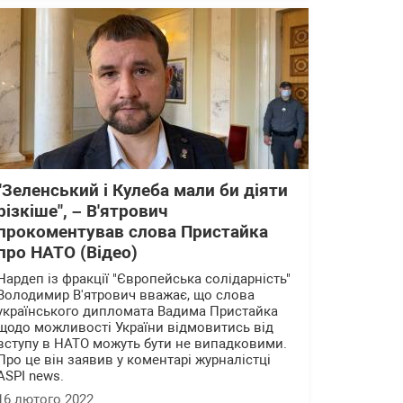
"Зеленський і Кулеба мали би діяти
різкіше", – В'ятрович
прокоментував слова Пристайка
про НАТО (Відео)
Нардеп із фракції "Європейська солідарність"
Володимир В'ятрович вважає, що слова
українського дипломата Вадима Пристайка
щодо можливості України відмовитись від
вступу в НАТО можуть бути не випадковими.
Про це він заявив у коментарі журналістці
ASPI news.
16 лютого 2022