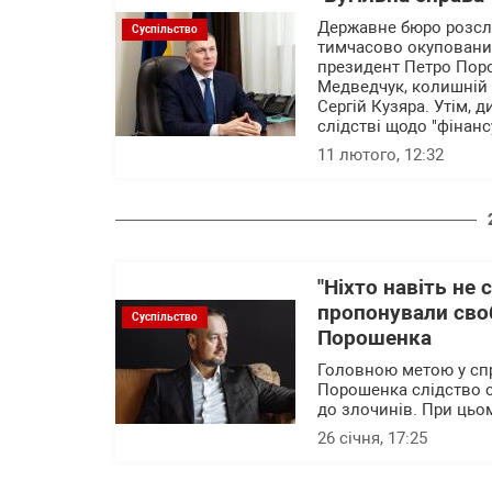
Державне бюро розслі
Суспільство
тимчасово окупованих
президент Петро Поро
Медведчук, колишній 
Сергій Кузяра. Утім, 
слідстві щодо "фінан
11 лютого, 12:32
"Ніхто навіть не
пропонували своб
Суспільство
Порошенка
Головною метою у спр
Порошенка слідство с
до злочинів. При цьом
26 січня, 17:25