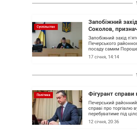
Запобіжний захі
Суспільство
Соколов, призна
Запобіжний захід п'я
Печерського районног
посаду самим Порошен
17 січня, 14:14
Фігурант справи
Політика
Печерський районний 
справі про торгівлю в
перебуватиме під ці
12 січня, 20:36