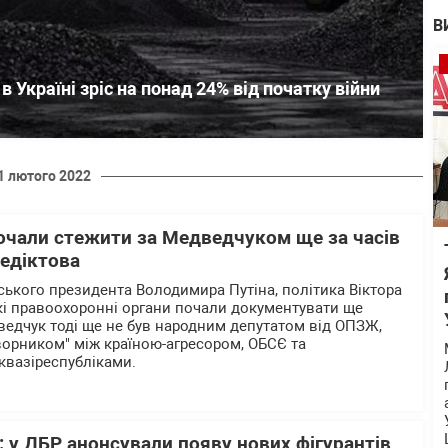
В
в Україні зріс на понад 24% від початку війни
1 лютого 2022
очали стежити за Медведчуком ще за часів
недіктова
йського президента Володимира Путіна, політика Віктора
кі правоохоронні органи почали документувати ще
дведчук тоді ще не був народним депутатом від ОПЗЖ,
ворником" між країною-агресором, ОБСЄ та
вазіреспубліками.
": у ДБР анонсували появу нових фігурантів