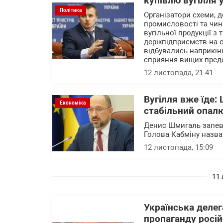
купівлю вугілля 
Політика
Організатори схеми, д
промисловості та чин
вугільної продукції з
держпідприємств на с
відбувались наприкінц
сприяння вищих предс
12 листопада, 21:41
Вугілля вже їде:
Економіка
стабільний опал
Денис Шмигаль запев
Голова Кабміну назвав
12 листопада, 15:09
11 
Українська делег
пропаганду росі