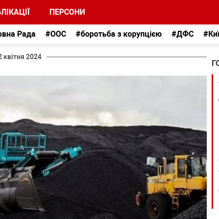
ЛІКАЦІЇ
ПЕРСОНИ
овна Рада
#ООС
#боротьба з корупцією
#ДФС
#Ки
2 квітня 2024
Г